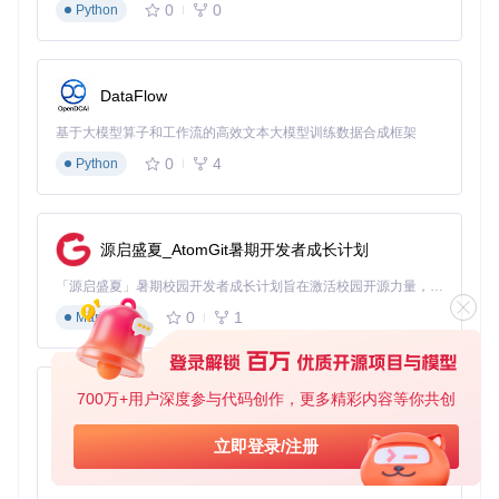
0
0
Python
DataFlow
基于大模型算子和工作流的高效文本大模型训练数据合成框架
0
4
Python
源启盛夏_AtomGit暑期开发者成长计划
「源启盛夏」暑期校园开发者成长计划旨在激活校园开源力量，通过积分激励、认证扶持、资源倾斜等形式，引导高校组织和开发者完成「入驻 — 建项目 — 做贡献 — 获认证 — 得资源」的完整闭环。无论你是想带领社团入驻平台的组织者，还是希望用代码贡献证明自己的开发者，都能在这里找到属于你的成长路径。
0
1
Markdown
700万+用户深度参与代码创作，更多精彩内容等你共创
py-xiaozhi
基于Python的Xiaozhi AI，适用于想要完整Xiaozhi体验而无需拥有专用硬件的用户。
立即登录/注册
0
1
Python