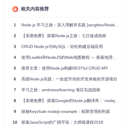
单页应用
：前端框架如React、Angular与Node.js结合使
相关内容推荐
用。
API服务器
：构建RESTful或GraphQL API。
微服务架构
：Node.js轻量且高效，适合微服务开发。
1
Node.js 学习之旅：深入理解并实践 [sergtitov/NodeJS-Learning](https://github.com/sergtitov/NodeJS-Learning)
命令行工具
：开发自定义的CLI工具。
2
【亲测免费】 探索Node.js之旅：七日速成指南
NodeJS-Learning 提供的资源覆盖了从基础到高级的各个层
面，无论你是开发新手还是经验丰富的工程师，都能在这里找
3
CRUD Node.js与MySQL：轻松构建后端应用
到提升技能的途径。
4
使用Leaflet和NodeJS的Web地图教程 — 探索地理空间数据的新世界
项目特点
5
推荐文章：使用Node.js构建RESTful CRUD API
全面性
：涵盖Node.js学习的各个方面，从基础到高级。
6
高级Node.js实践：一款提升你的开发体验的开源项目
实用性
：提供大量实战教程和案例，帮助开发者快速上手。
社区驱动
：鼓励开发者贡献资源，保持内容的新鲜和活力。
7
学习之旅：amitness/learning 项目实战指南
多语言支持
：除了英文资源，还有中文等其他语言的资源列
表。
8
【亲测免费】 探索Google的Node.js翻译库：`nodejs-translate`
持续更新
：项目持续更新，确保资源的时效性和相关性。
9
探秘Keycloak-nodejs-example：权限管理的利器
NodeJS-Learning 是一个不可多得的学习宝库，无论你是Nod
e.js的初学者还是希望深化理解的开发者，都能在这里找到宝
10
探索JavaScript的广阔宇宙：大师级课程2018
贵的资源。立即加入，开启你的Node.js学习之旅吧！