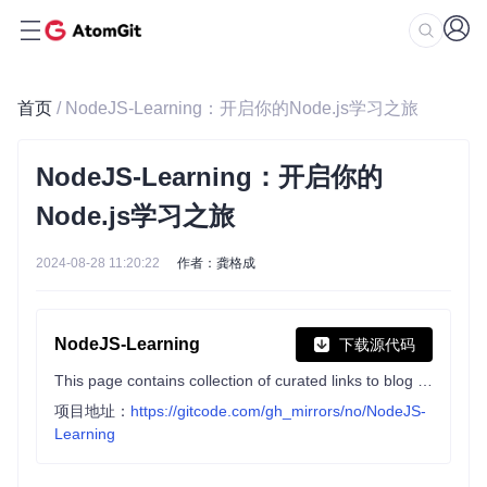
首页
/ NodeJS-Learning：开启你的Node.js学习之旅
NodeJS-Learning：开启你的
Node.js学习之旅
2024-08-28 11:20:22
作者：龚格成
NodeJS-Learning
下载源代码
This page contains collection of curated links to blog posts, articles, videos, tutorials, books, frameworks, modules, IDEs, testing tools, hosting providers, etc. to help you learn Node.js and keep up to date.
项目地址：
https://gitcode.com/gh_mirrors/no/NodeJS-
Learning