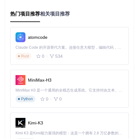
通过以上文章，我们详细介绍了NodeJS-Learning项目，分析
了其技术特点和应用场景，并强调了项目的独特优势。希望这
热门项目推荐
相关项目推荐
篇文章能吸引更多开发者使用NodeJS-Learning，共同推动No
de.js社区的发展。
atomcode
NodeJS-Learning
Claude Code 的开源替代方案。连接任意大模型，编辑代码，运行命令，自动验证 — 全自动执行。用 Rust 构建，极致性能。 ｜ An open-source alternative to Claude Code. Connect any LLM, edit code, run commands, and verify changes — autonomously. Built in Rust for speed. Get Started
下载源代码
0
534
Rust
This page contains collection of curated links to blog posts, articles, videos, tutorials, books, frameworks, modules, IDEs, testing tools, hosting providers, etc. to help you learn Node.js and keep up to date.
项目地址：
https://gitcode.com/gh_mirrors/no/NodeJS-
Learning
MiniMax-H3
MiniMax H3 是一个通用的全模态生成系统。它支持对由文本、图像、视频和音频组成的多模态上下文进行统一理解，并能生成分辨率高达 2K、时长可达 15 秒的带原生立体声音频的视频。得益于面向任务泛化的系统设计，H3 在预训练阶段就已具备广泛的多模态上下文理解与生成能力，能够出色地执行复杂的多模态指令。
0
0
Python
Kimi-K3
Kimi K3 是Kimi能力最强的模型：这是一个拥有 2.8 万亿参数的混合专家（MoE）模型，具备原生视觉理解能力，并支持 100 万 token 的上下文窗口。