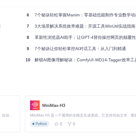
习模型进行分析，模型会识别图像中的各种特征，如物体、场景、风格等
6
7个秘诀轻松掌握Manim：零基础也能制作专业数学动
CPU还是GPU环境，都能保持快速的推理速度。
南
7
3大场景解决系统效率难题：开源工具WinUtil实战指南
，获得更符合需求的标签结果。
8
革新性浏览器AI助手：让GPT-4替你操控网页的颠覆
9
7个秘诀让你轻松掌控AI对话工具：从入门到精通
gitcode.com/gh_mirrors/co/ComfyUI-WD14-Tagger
10
解锁AI图像理解秘诀：ComfyUI-WD14-Tagger效率
签工具
型，准确性高
MiniMax-H3
效处理
Claude Code 的开源替代方案。连接任意大模型，编辑代码，运行命令，自动验证 — 全自动执行。用 Rust 构建，极致性能。 ｜ An open-source alternative to Claude Code. Connect any LLM, edit code, run commands, and verify changes — autonomously. Built in Rust for speed. Get Started
准
0
0
Python
官方文档或相关社区讨论，获取解决方案。