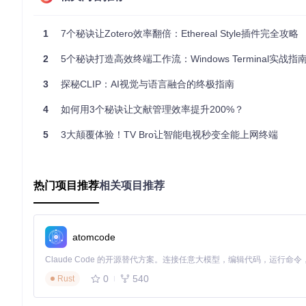
标签提取流程
首先，图像输入工具后，经过预处理步骤，然后由内置的深度学
1
7个秘诀让Zotero效率翻倍：Ethereal Style插件完全攻略
定的阈值对识别结果进行筛选，最后生成符合标准的标签。无论是
2
5个秘诀打造高效终端工作流：Windows Terminal实战指
💡 实用小贴士：了解工具的技术原理，有助于更好地设置参数
3
探秘CLIP：AI视觉与语言融合的终极指南
实用指南：快速上手与常见问题解答
4
如何用3个秘诀让文献管理效率提升200%？
安装步骤
5
克隆仓库到ComfyUI的
3大颠覆体验！TV Bro让智能电视秒变全能上网终端
custom_nodes
文件夹，仓库地址为https://
进入扩展目录并安装依赖包
重启ComfyUI即可开始使用
常见问题对比表
热门项目推荐
相关项目推荐
问题
传统标签添加方式
该图像标
耗时情况
长，需手动逐个添加
短，自动化处理
准确性
依赖人工判断，易出错
基于深度学习模
atomcode
批量处理能力
弱，难以处理大量图像
强，支持批量高
标签标准化程度
低，风格不一
高，符合行业标
0
540
Rust
💡 实用小贴士：在安装和使用过程中，遇到问题可查阅项目的