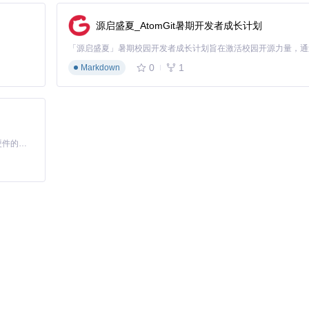
求。
源启盛夏_AtomGit暑期开发者成长计划
0
1
Markdown
 tags from images.
4-Tagger
基于Python的Xiaozhi AI，适用于想要完整Xiaozhi体验而无需拥有专用硬件的用户。