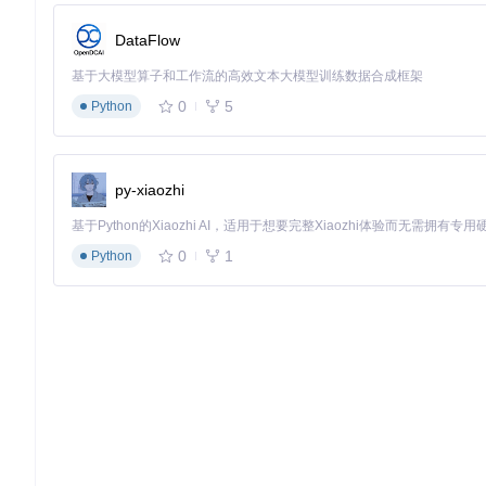
你最想解决的标签难题是什么？欢迎在评论区分享你的经历和需
DataFlow
基于大模型算子和工作流的高效文本大模型训练数据合成框架
ComfyUI-WD14-Tagger
0
5
Python
A ComfyUI extension allowing for the interrogation of booru
项目地址：
https://gitcode.com/gh_mirrors/co/ComfyUI-WD1
py-xiaozhi
0
1
Python