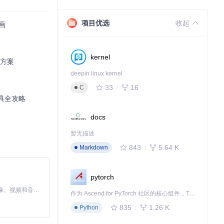
项目优选
。接着，根据设
收起
画
kernel
性方案
deepin linux kernel
33
16
C
工具全攻略
docs
暂无描述
843
5.64 K
Markdown
pytorch
MiniMax H3 是一个通用的全模态生成系统。它支持对由文本、图像、视频和音频组成的多模态上下文进行统一理解，并能生成分辨率高达 2K、时长可达 15 秒的带原生立体声音频的视频。得益于面向任务泛化的系统设计，H3 在预训练阶段就已具备广泛的多模态上下文理解与生成能力，能够出色地执行复杂的多模态指令。
作为 Ascend for PyTorch 社区的核心组件，TorchNPU 是昇腾专为 PyTorch 打造的深度学习适配插件，使 PyTorch 框架能够直接调用昇腾 NPU，为开发者提供昇腾 AI 处理器的超强算力。
835
1.26 K
Python