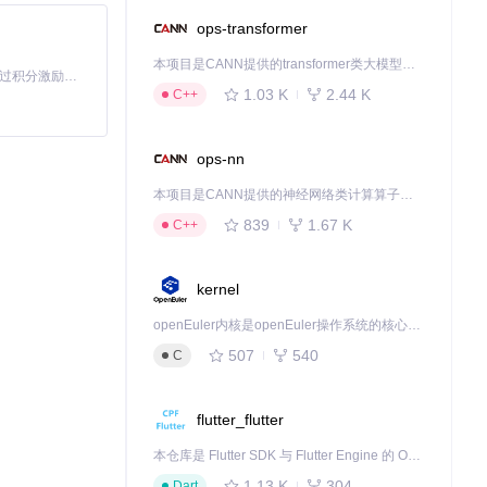
ops-transformer
本项目是CANN提供的transformer类大模型算子库，实现网络在NPU上加速计算。
「源启盛夏」暑期校园开发者成长计划旨在激活校园开源力量，通过积分激励、认证扶持、资源倾斜等形式，引导高校组织和开发者完成「入驻 — 建项目 — 做贡献 — 获认证 — 得资源」的完整闭环。无论你是想带领社团入驻平台的组织者，还是希望用代码贡献证明自己的开发者，都能在这里找到属于你的成长路径。
1.03 K
2.44 K
C++
下载源代码
ops-nn
本项目是CANN提供的神经网络类计算算子库，实现网络在NPU上加速计算。
839
1.67 K
C++
kernel
openEuler内核是openEuler操作系统的核心，既是系统性能与稳定性的基石，也是连接处理器、设备与服务的桥梁。
507
540
C
flutter_flutter
本仓库是 Flutter SDK 与 Flutter Engine 的 OpenHarmony 适配版本，由 CPF-Flutter 团队维护。开发者可使用熟悉的 Flutter 技术栈开发 OpenHarmony 应用，3.35.7 及以后的适配版本可基于本仓库源码构建支持 OpenHarmony 的 Flutter Engine。
1.13 K
304
Dart