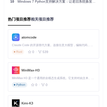
10
Windows 7 Python支持解决方案：让老旧系统焕发新生
对于大多数Windows 7用户，推荐选择3.10.x系列中的最新版
本。该版本在保持稳定性的同时，提供了较完整的现代Python
特性，且经过充分测试验证。企业用户则建议选择3.11.x版
本，其引入的PEP 659优化可显著提升应用程序响应速度。
热门项目推荐
相关项目推荐
执行安装流程
atomcode
获取安装文件
访问项目仓库获取对应版本的完整安装程序。推荐选择文件名
Claude Code 的开源替代方案。连接任意大模型，编辑代码，运行命令，自动验证 — 全自动执行。用 Rust 构建，极致性能。 ｜ An open-source alternative to Claude Code. Connect any LLM, edit code, run commands, and verify changes — autonomously. Built in Rust for speed. Get Started
格式为
python-x.y.z-full.exe
的安装包（其中x.y.z代表版
0
539
Rust
本号），该版本包含完整的标准库和开发工具。下载完成后，
建议通过文件属性的"数字签名"选项验证安装包完整性。
配置安装参数
MiniMax-H3
双击运行安装程序，在初始界面勾选"Add Python to PATH"选
项（此选项位于安装界面底部），该设置将自动配置环境变
MiniMax H3 是一个通用的全模态生成系统。它支持对由文本、图像、视频和音频组成的多模态上下文进行统一理解，并能生成分辨率高达 2K、时长可达 15 秒的带原生立体声音频的视频。得益于面向任务泛化的系统设计，H3 在预训练阶段就已具备广泛的多模态上下文理解与生成能力，能够出色地执行复杂的多模态指令。
量，避免后续手动设置的麻烦。点击"Customize installatio
0
0
Python
n"进入高级配置界面，建议保留默认组件选择，对于固态硬盘
用户可勾选"Install for all users"选项以获得更好的性能表现。
[安装参数配置示意图]
Kimi-K3
完成安装验证