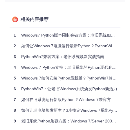
256代码签名支持，是运行现代安装程序的必要条件。用户可
通过"控制面板-程序和功能-已安装更新"路径验证此补丁状
态。
相关内容推荐
选择适配版本
1
Windows7 Python版本限制突破方案：老旧系统如何运行Python3.14
PythonWin7项目提供的版本矩阵覆盖3.8到3.14系列，每个版
本包含四种发布形式：完整安装包（exe）、嵌入式压缩包（z
2
如何让Windows 7电脑运行最新Python？PythonWin7的3大核心价值与实战指南
ip）、NuGet包（nupkg）和文档文件（chm）。不同版本在
Windows 7上的功能支持存在差异，以下为关键特性对比：
3
PythonWin7兼容方案：老旧系统焕新实战指南——3大突破解锁Windows 7 Python 3.14+运行能力
支持
Python
4
Windows 7 Python支持：老旧系统的Python现代化解决方案
核心优化
适用场景
版本
状态
5
Windows 7如何安装Python最新版？PythonWin7兼容性突破指南
完全
老旧硬件最
基础兼容性适配
3.8.x
支持
低配置
6
PythonWin7：让老旧Windows系统焕发Python新活力
完全
性能优化与安全更
推荐新手用
3.10.x
支持
新
户
7
如何在旧系统运行新版Python？Windows 7兼容方案完全指南
完全
更快的启动速度和
开发环境首
3.11.x
8
如何让老电脑焕发新生？3步搞定Windows 7系统Python升级
支持
内存效率
选
部分
自由线程模式实验
技术探索场
9
老旧系统Python兼容方案：Windows 7/Server 2008 R2技术实现
3.13.x
支持
性支持
景