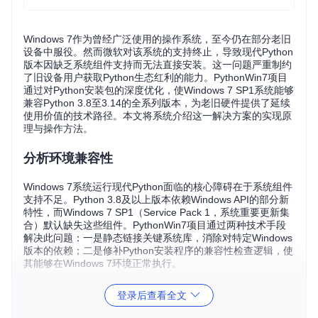
Windows 7作为曾经广泛使用的操作系统，至今仍在部分老旧
设备中服役。然而微软对该系统的支持终止，导致现代Python
版本因缺乏系统组件支持而无法直接安装。这一问题严重制约
了旧设备用户获取Python生态红利的能力。PythonWin7项目
通过对Python安装包的深度优化，使Windows 7 SP1系统能够
兼容Python 3.8至3.14的全系列版本，为老旧硬件提供了延续
使用价值的技术路径。本文将系统介绍这一解决方案的实现原
理与操作方法。
分析环境兼容性
Windows 7系统运行现代Python面临的核心障碍在于系统组件
支持不足。Python 3.8及以上版本依赖Windows API的部分新
特性，而Windows 7 SP1（Service Pack 1，系统重要更新集
合）默认缺失这些组件。PythonWin7项目通过两种技术手段
解决此问题：一是静态链接关键系统库，消除对特定Windows
版本的依赖；二是修补Python安装程序的兼容性检查逻辑，使
其能够在Windows 7环境正常执行。
执行兼容性检测前，建议完成两项准备工作：首先通过
winve
登录后查看全文
r
命令确认系统已安装SP1更新（系统版本号应显示为6.1.760
1）；其次检查是否安装KB2533623补丁，该更新提供了SHA-