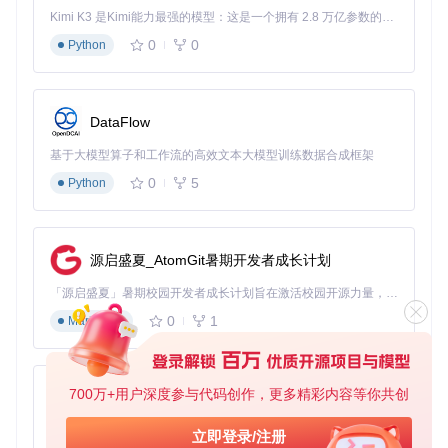
Kimi K3 是Kimi能力最强的模型：这是一个拥有 2.8 万亿参数的混合专家（MoE）模型，具备原生视觉理解能力，并支持 100 万 token 的上下文窗口。
安装过程通常持续3-5分钟，完成后关闭安装向导。按下
Win
0
0
Python
+ R
组合键打开运行对话框，输入
cmd
启动命令提示符，执行
以下命令验证安装结果：
python --version

DataFlow
基于大模型算子和工作流的高效文本大模型训练数据合成框架
若命令返回版本信息且无错误提示，表明基础安装成功。建议
0
5
Python
进一步测试pip功能，尝试安装一个基础包（如
pip install
requests
）以确认包管理系统正常工作。
排查常见故障
源启盛夏_AtomGit暑期开发者成长计划
安装程序无法启动
「源启盛夏」暑期校园开发者成长计划旨在激活校园开源力量，通过积分激励、认证扶持、资源倾斜等形式，引导高校组织和开发者完成「入驻 — 建项目 — 做贡献 — 获认证 — 得资源」的完整闭环。无论你是想带领社团入驻平台的组织者，还是希望用代码贡献证明自己的开发者，都能在这里找到属于你的成长路径。
0
1
Markdown
此问题通常由系统缺少KB2533623补丁导致。解决方法：从微
软官方渠道获取并安装该补丁，重启系统后再次尝试安装。对
于64位系统，需确保下载对应架构的补丁版本。
环境变量未生效
700万+用户深度参与代码创作，更多精彩内容等你共创
py-xiaozhi
若在命令提示符中输入
python
提示"不是内部或外部命令"，可
基于Python的Xiaozhi AI，适用于想要完整Xiaozhi体验而无需拥有专用硬件的用户。
立即登录/注册
手动检查环境变量配置：右键"计算机-属性-高级系统设置-环