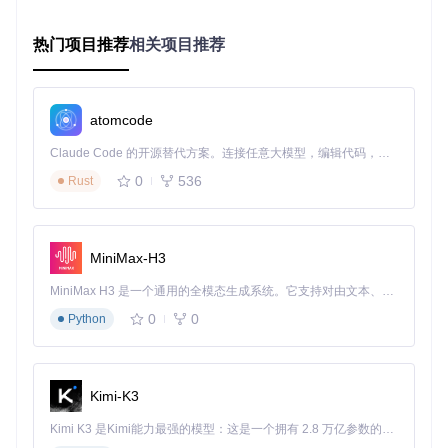
venv\Scripts\activate     
# Windows
# 安装依赖包
热门项目推荐
相关项目推荐
步骤2/3：模型配置与参数调整 ⚙️
[!NOTE] 关键配置文件
atomcode
模型定义：
efficientdet/efficientdet_arch.py
Claude Code 的开源替代方案。连接任意大模型，编辑代码，运行命令，自动验证 — 全自动执行。用 Rust 构建，极致性能。 ｜ An open-source alternative to Claude Code. Connect any LLM, edit code, run commands, and verify changes — autonomously. Built in Rust for speed. Get Started
跟踪参数：
deep_sort/tracker.py
0
536
Rust
检测阈值：
obj_detect_tracking.py
（置信度阈值默
认0.5）
# 核心配置伪代码
MiniMax-H3
from
 efficientdet_wrapper 
import
from
 deep_sort.tracker 
import
 Tracker

MiniMax H3 是一个通用的全模态生成系统。它支持对由文本、图像、视频和音频组成的多模态上下文进行统一理解，并能生成分辨率高达 2K、时长可达 15 秒的带原生立体声音频的视频。得益于面向任务泛化的系统设计，H3 在预训练阶段就已具备广泛的多模态上下文理解与生成能力，能够出色地执行复杂的多模态指令。
# 初始化检测器（选择模型类型与权重路径）
0
0
Python
detector = EfficientDetWrapper(

    model_type=
'efficientdet-b0'
,

    weights_path=
'pretrained/efficientdet-b0.pth'
)

Kimi-K3
# 配置跟踪器（调整IOU阈值与特征距离）
Kimi K3 是Kimi能力最强的模型：这是一个拥有 2.8 万亿参数的混合专家（MoE）模型，具备原生视觉理解能力，并支持 100 万 token 的上下文窗口。
tracker = Tracker(
