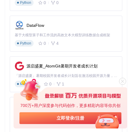
0
0
Python
    max_iou_distance=
0.7
,          
# IOU（交并比）匹配阈值
    max_cosine_distance=
0.2
,       
# 特征距离阈值
    nn_budget=
100
# 特征库容量
DataFlow
步骤3/3：运行检测与结果可视化 📊
基于大模型算子和工作流的高效文本大模型训练数据合成框架
# 视频检测跟踪主流程伪代码
video_path = 
"input_video.mp4"
0
4
Python
output_path = 
"output_tracking.mp4"
# 初始化视频读取器
video_reader = VideoReader(video_path)

源启盛夏_AtomGit暑期开发者成长计划
# 处理每一帧
「源启盛夏」暑期校园开发者成长计划旨在激活校园开源力量，通过积分激励、认证扶持、资源倾斜等形式，引导高校组织和开发者完成「入驻 — 建项目 — 做贡献 — 获认证 — 得资源」的完整闭环。无论你是想带领社团入驻平台的组织者，还是希望用代码贡献证明自己的开发者，都能在这里找到属于你的成长路径。
for
 frame 
in
 video_reader:

0
1
Markdown
# 1. 物体检测
    detections = detector.detect(frame)

# 2. 目标跟踪
700万+用户深度参与代码创作，更多精彩内容等你共创
    tracks = tracker.update(detections)

py-xiaozhi
# 3. 绘制跟踪结果
基于Python的Xiaozhi AI，适用于想要完整Xiaozhi体验而无需拥有专用硬件的用户。
立即登录/注册
    frame = visualization.draw_tracks(frame, tracks)

0
1
Python