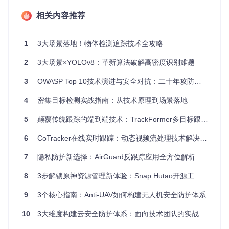
适用场
精度指
速度表
资源占
算法类型
相关内容推荐
景
标
现
用
高精度
mAP 0.
15 FP
高
Faster-RCNN
需求
78
S
1
3大场景落地！物体检测追踪技术全攻略
平衡方
EfficientDet-B
mAP 0.
30 FP
中
2
3大场景×YOLOv8：革新算法破解高密度识别难题
0
案
75
S
轻量化
3
OWASP Top 10技术演进与安全对抗：二十年攻防博弈史
EfficientDet-L
mAP 0.
60 FP
低
ite0
部署
70
S
4
密集目标检测实战指南：从技术原理到场景落地
表1：核心算法性能对比表
5
颠覆传统跟踪的端到端技术：TrackFormer多目标跟踪全攻略
零门槛上手指南：3步实现专业级物体检测跟踪
6
CoTracker在线实时跟踪：动态视频流处理技术解决实时追踪行业痛点
步骤1/3：环境准备与项目获取 📥
7
隐私防护新选择：AirGuard反跟踪应用全方位解析
# 克隆项目代码库
8
3步解锁原神资源管理新体验：Snap Hutao开源工具箱全解析
git 
clone
cd
 Object_Detection_Tracking

9
3个核心指南：Anti-UAV如何构建无人机安全防护体系
# 创建并激活虚拟环境
10
3大维度构建云安全防护体系：面向技术团队的实战指南
source
 venv/bin/activate  
# Linux/Mac