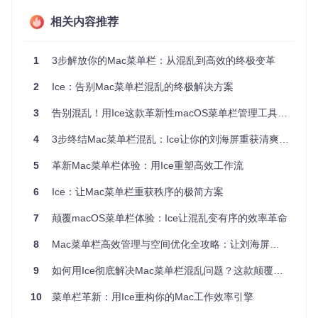
相关内容推荐
图：Ice的立方体图标设计象征着其将混乱信息模块化管理的
核心理念
1
3步解放你的Mac菜单栏：从混乱到高效的终极变革
Ice的三大核心革新
2
Ice：告别Mac菜单栏混乱的终极解决方案
1. 智能空间管理系统
3
告别混乱！用Ice这款革新性macOS菜单栏管理工具重塑你的工作空间
Ice最引人注目的创新在于其动态空间分配机制。想象你的菜
单栏是一个智能衣柜，常用的"衣物"（图标）挂在显眼位置，
4
3步终结Mac菜单栏混乱：Ice让你的刘海屏重获清爽体验
季节性"衣物"则被整齐收纳。通过简单设置，你可以：
5
革新Mac菜单栏体验：用Ice重塑高效工作流
适用场景
：处理多任务时需要快速切换不同工作环境
操作方法
：在偏好设置中标记"始终显示"的核心图标（如Wi-F
6
Ice：让Mac菜单栏重获秩序的极简方案
i、电池），其余设为"智能隐藏"
实际效果
：非活跃图标自动隐藏，鼠标悬停时平滑展开，既保
7
颠覆macOS菜单栏体验：Ice让混乱变有序的效率革命
持界面整洁又不影响功能访问
8
Mac菜单栏高效管理与空间优化全攻略：让刘海屏不再遮挡关键信息
这一功能通过
MenuBarManager.swift
模块实现，其核心算
法会学习你的使用习惯，逐渐优化图标的显示优先级，真正实
现"需要时出现，不需要时隐藏"的智能体验。
9
如何用Ice彻底解决Mac菜单栏混乱问题？这款颠覆式工具让效率提升300%
2. 刘海屏友好型设计
10
菜单栏革新：用Ice重构你的Mac工作效率引擎
现代MacBook Pro的刘海屏给菜单栏管理带来了新挑战。Ice