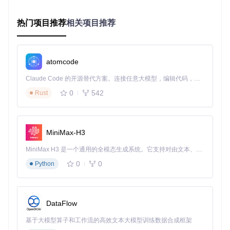
通过深度系统集成，实现了对屏幕物理特性的智能适配：
热门项目推荐
相关项目推荐
适用场景
：使用14/16英寸MacBook Pro的用户
操作方法
：在显示设置中启用"刘海避让"功能，系统会自动检
测屏幕凹槽位置
实际效果
：关键图标自动避开刘海区域，确保时间、电池等重
atomcode
要信息始终可见，解决了macOS原生管理的一大痛点
Claude Code 的开源替代方案。连接任意大模型，编辑代码，运行命令，自动验证 — 全自动执行。用 Rust 构建，极致性能。 ｜ An open-source alternative to Claude Code. Connect any LLM, edit code, run commands, and verify changes — autonomously. Built in Rust for speed. Get Started
3. 直观拖拽排序体验
0
542
Rust
传统菜单栏图标的排列往往需要进入系统设置进行繁琐配置，
而Ice将这一过程简化为类似整理桌面图标的直观操作：
适用场景
：频繁调整工作流，需要快速重排图标优先级
操作方法
：按住Command键拖动图标到目标位置，释放后自
MiniMax-H3
动保存排列
MiniMax H3 是一个通用的全模态生成系统。它支持对由文本、图像、视频和音频组成的多模态上下文进行统一理解，并能生成分辨率高达 2K、时长可达 15 秒的带原生立体声音频的视频。得益于面向任务泛化的系统设计，H3 在预训练阶段就已具备广泛的多模态上下文理解与生成能力，能够出色地执行复杂的多模态指令。
实际效果
：整个过程流畅无卡顿，平均调整时间从传统方法的
2分钟缩短至15秒
0
0
Python
图：Ice的拖拽排序功能让菜单栏图标管理变得如同整理桌面
DataFlow
一样简单直观
基于大模型算子和工作流的高效文本大模型训练数据合成框架
超越基础：Ice的进阶使用场景