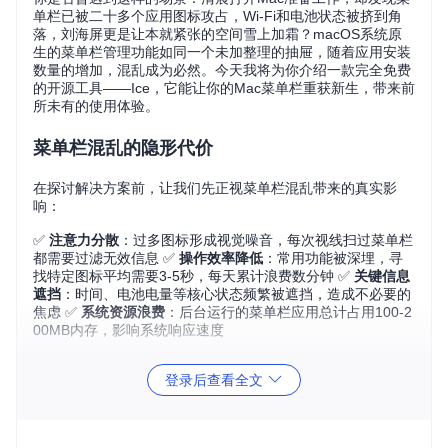
单栏已被二十多个应用图标攻占，Wi-Fi和电池状态被挤到角
落，刘海屏更是让本就紧张的空间雪上加霜？macOS系统原
生的菜单栏管理功能如同一个未加整理的抽屉，随着应用安装
数量的增加，混乱成为必然。今天我将为你介绍一款完全免费
的开源工具——Ice，它能让你的Mac菜单栏重获新生，带来前
所未有的使用体验。
菜单栏混乱的隐形代价
在探讨解决方案前，让我们先正视菜单栏混乱带来的真实影
响：
✅
注意力分散
：过多图标形成视觉噪音，每次视线扫过菜单栏
都需要过滤无效信息 ✅
操作效率降低
：常用功能被深埋，寻
找特定图标平均需要3-5秒，每天累计浪费数分钟 ✅
关键信息
遮挡
：时间、电池电量等核心状态频繁被遮挡，造成不必要的
焦虑 ✅
系统资源浪费
：后台运行的菜单栏应用总计占用100-2
00MB内存，影响系统响应速度
这些问题看似微小，却在日复一日的使用中悄然消耗着我们的
登录后查看全文
效率和专注力。特别是对于依赖Mac进行专业工作的创意人士
和程序员而言，一个整洁高效的工作环境直接影响着产出质
量。