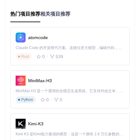
监控运行状态：通过终端输出了解当前分析阶段，大型数
据集可能需要数小时至数天
热门项目推荐
相关项目推荐
图3：OrthoFinder自动分析流程图，展示从蛋白质序列到最终
结果的完整流程
atomcode
结果验证：关键文件解读
同源组文件：
Orthogroups.tsv
列出所有同源组及其包含
Claude Code 的开源替代方案。连接任意大模型，编辑代码，运行命令，自动验证 — 全自动执行。用 Rust 构建，极致性能。 ｜ An open-source alternative to Claude Code. Connect any LLM, edit code, run commands, and verify changes — autonomously. Built in Rust for speed. Get Started
的基因
0
539
Rust
统计摘要：
Statistics_Overall.csv
提供分析的整体统
计信息
直系同源基因对：
Orthologues/
目录下按物种对组织的
直系同源基因列表
MiniMax-H3
基因树与物种树：
Gene_Trees/
和
Species_Tree/
目录
包含推断的系统发育树
MiniMax H3 是一个通用的全模态生成系统。它支持对由文本、图像、视频和音频组成的多模态上下文进行统一理解，并能生成分辨率高达 2K、时长可达 15 秒的带原生立体声音频的视频。得益于面向任务泛化的系统设计，H3 在预训练阶段就已具备广泛的多模态上下文理解与生成能力，能够出色地执行复杂的多模态指令。
0
0
Python
三、探索应用场景：解决实际研究问题
功能基因组学：未知基因功能预测
Kimi-K3
问题
：新测序物种中大量基因功能未知，传统实验验证耗时费
力。
Kimi K3 是Kimi能力最强的模型：这是一个拥有 2.8 万亿参数的混合专家（MoE）模型，具备原生视觉理解能力，并支持 100 万 token 的上下文窗口。
解决方案
：通过OrthoFinder将未知基因分配到已知功能的同