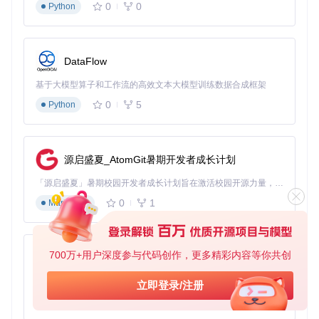
0
0
Python
源组，利用进化保守性推断功能。
效果
：某研究团队利用OrthoFinder分析甘蔗基因组，成功注
释了87%的未知基因功能，将实验验证工作量减少60%。
进化生物学：物种分化时间推断
DataFlow
问题
：需要基于全基因组数据精确推断物种分化时间和进化关
基于大模型算子和工作流的高效文本大模型训练数据合成框架
系。
0
5
解决方案
Python
：使用OrthoFinder识别单拷贝直系同源基因，构建
高可信度物种树并估算分化时间。
效果
：在一项针对12种灵长类动物的研究中，OrthoFinder推
断的物种树与化石记录高度一致，分化时间误差小于5%。
源启盛夏_AtomGit暑期开发者成长计划
比较基因组学：基因家族扩张与收缩分析
「源启盛夏」暑期校园开发者成长计划旨在激活校园开源力量，通过积分激励、认证扶持、资源倾斜等形式，引导高校组织和开发者完成「入驻 — 建项目 — 做贡献 — 获认证 — 得资源」的完整闭环。无论你是想带领社团入驻平台的组织者，还是希望用代码贡献证明自己的开发者，都能在这里找到属于你的成长路径。
问题
：识别在特定物种或谱系中发生显著扩张或收缩的基因家
0
1
族，揭示适应性进化机制。
Markdown
解决方案
：通过OrthoFinder的基因计数统计和复制事件分
析，结合物种树进行祖先状态重建。
效果
：研究人员利用该方法发现蝙蝠基因组中与回声定位相关
的基因家族发生显著扩张，为其独特听觉能力提供了进化解
700万+用户深度参与代码创作，更多精彩内容等你共创
py-xiaozhi
释。
基于Python的Xiaozhi AI，适用于想要完整Xiaozhi体验而无需拥有专用硬件的用户。
立即登录/注册
四、进阶技巧与常见问题
0
1
Python