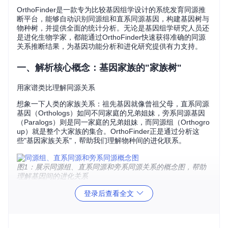
OrthoFinder是一款专为比较基因组学设计的系统发育同源推
断平台，能够自动识别同源组和直系同源基因，构建基因树与
物种树，并提供全面的统计分析。无论是基因组学研究人员还
是进化生物学家，都能通过OrthoFinder快速获得准确的同源
关系推断结果，为基因功能分析和进化研究提供有力支持。
一、解析核心概念：基因家族的"家族树"
用家谱类比理解同源关系
想象一下人类的家族关系：祖先基因就像曾祖父母，直系同源
基因（Orthologs）如同不同家庭的兄弟姐妹，旁系同源基因
（Paralogs）则是同一家庭的兄弟姐妹，而同源组（Orthogro
up）就是整个大家族的集合。OrthoFinder正是通过分析这
些"基因家族关系"，帮助我们理解物种间的进化联系。
图1：展示同源组、直系同源和旁系同源关系的概念图，帮助
理解基因间的进化关系
层级同源组：基因家族的"族谱分层"
登录后查看全文
如同家族族谱会按辈分划分，OrthoFinder创新性地提出了层
级同源组（HOGs）概念，在物种树的每个节点层级上定义同
源组。这种分层结构让研究者能在不同进化尺度上分析基因家