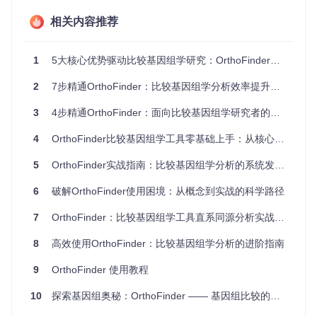
族，从整个脊椎动物到特定物种分支，实现多维度的比较基因
相关内容推荐
组学研究。
1
5大核心优势驱动比较基因组学研究：OrthoFinder从概念到实战的高效解决方案
图2：层级同源组结构示意图，显示不同分类层级的同源组分
布情况
2
7步精通OrthoFinder：比较基因组学分析效率提升指南
二、掌握实战操作：从数据到结果的完整流程
3
4步精通OrthoFinder：面向比较基因组学研究者的快速入门实战指南
准备工作：搭建分析环境
4
OrthoFinder比较基因组学工具零基础上手：从核心概念到实战应用的完整学习路径
安装OrthoFinder：推荐使用conda安装
conda install
orthofinder -c bioconda
5
OrthoFinder实战指南：比较基因组学分析的系统发育同源推断方法
准备输入数据：收集各物种蛋白质序列FASTA文件，支
持
.fa
、
.faa
、
.fasta
等格式
6
破解OrthoFinder使用困境：从概念到实战的科学路径
检查文件格式：确保序列ID唯一，避免特殊字符
核心步骤：运行OrthoFinder分析
7
OrthoFinder：比较基因组学工具直系同源分析实战指南
基本分析命令：
orthofinder -f /path/to/your/fas
ta/files/
8
高效使用OrthoFinder：比较基因组学分析的进阶指南
高级参数设置：
指定线程数加速分析：
-t 8
（使用8个CPU核心）
9
OrthoFinder 使用教程
选择多序列比对方法：
-M msa
（提高准确性）
10
探索基因组奥秘：OrthoFinder —— 基因组比较的利器
复用已有BLAST结果：
-b /path/to/blast/results
（节省计算时间）