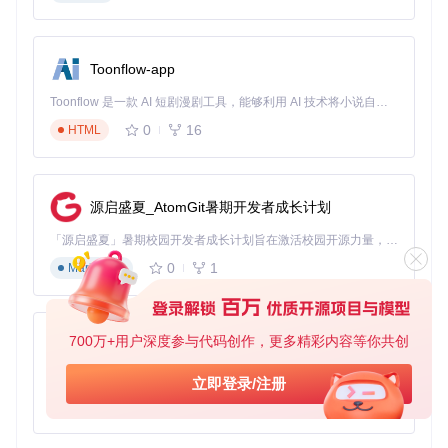
速度毫秒级，让你在需要时即刻响应，无需等待。
构建场景化智能调节系统
Toonflow-app
通过深入分析用户使用习惯，G-Helper将复杂的硬件参数转化
为直观的场景模式。无论是移动办公、游戏娱乐还是内容创
Toonflow 是一款 AI 短剧漫剧工具，能够利用 AI 技术将小说自动转化为剧本，并结合 AI 生成的图片和视频，实现高效的短剧创作。借助 Toonflow，可以轻松完成从文字到影像的全流程，让短剧制作变得更加智能与便捷。
作，只需一键切换，系统自动调整CPU功耗、GPU模式、风扇
0
16
HTML
策略和屏幕设置，实现"所想即所得"的智能体验。
提供数据驱动的优化建议
内置硬件监控模块实时采集CPU、GPU温度和功耗数据，通过
源启盛夏_AtomGit暑期开发者成长计划
智能算法分析使用模式，为用户提供个性化的优化建议。例
如，当检测到持续高负载时，自动推荐调整风扇曲线；当发现
「源启盛夏」暑期校园开发者成长计划旨在激活校园开源力量，通过积分激励、认证扶持、资源倾斜等形式，引导高校组织和开发者完成「入驻 — 建项目 — 做贡献 — 获认证 — 得资源」的完整闭环。无论你是想带领社团入驻平台的组织者，还是希望用代码贡献证明自己的开发者，都能在这里找到属于你的成长路径。
电池长期满电状态，提醒设置充电阈值保护电池。
0
1
Markdown
图：G-Helper硬件监控界面显示5W低功耗状态下的系统表现
700万+用户深度参与代码创作，更多精彩内容等你共创
【解决方案：五大核心功能详解】
AionUi
免费、本地、开源的 24/7 全天候 Cowork 应用，以及适用于 Gemini CLI、Claude Code、Codex、OpenCode、Qwen Code、Goose CLI、Auggie 等的 OpenClaw | 🌟 喜欢就点star吧
立即登录/注册
如何将G-Helper的价值转化为实际使用体验？以下五大核心功
能将帮助你全面掌控笔记本硬件，实现性能与功耗的精准平
0
6
TypeScript
衡。