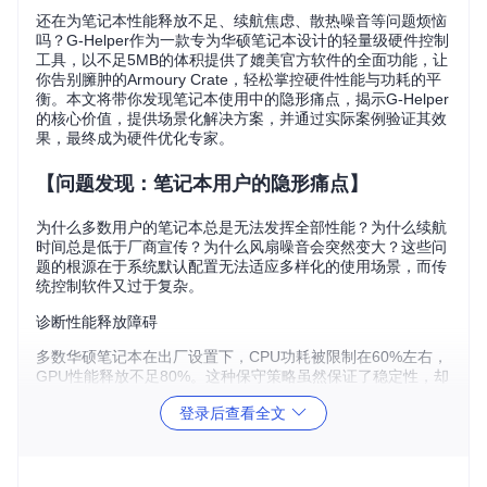
还在为笔记本性能释放不足、续航焦虑、散热噪音等问题烦恼
吗？G-Helper作为一款专为华硕笔记本设计的轻量级硬件控制
工具，以不足5MB的体积提供了媲美官方软件的全面功能，让
你告别臃肿的Armoury Crate，轻松掌控硬件性能与功耗的平
衡。本文将带你发现笔记本使用中的隐形痛点，揭示G-Helper
的核心价值，提供场景化解决方案，并通过实际案例验证其效
果，最终成为硬件优化专家。
【问题发现：笔记本用户的隐形痛点】
为什么多数用户的笔记本总是无法发挥全部性能？为什么续航
时间总是低于厂商宣传？为什么风扇噪音会突然变大？这些问
题的根源在于系统默认配置无法适应多样化的使用场景，而传
统控制软件又过于复杂。
诊断性能释放障碍
多数华硕笔记本在出厂设置下，CPU功耗被限制在60%左右，
GPU性能释放不足80%。这种保守策略虽然保证了稳定性，却
让用户无法体验硬件的真实实力。特别是ROG和TUF系列游戏
登录后查看全文
本，默认设置下的性能表现往往比宣传参数低15-20%。
破解续航与性能的魔咒
移动办公时，即使轻度使用，笔记本也常常在3-4小时内耗尽