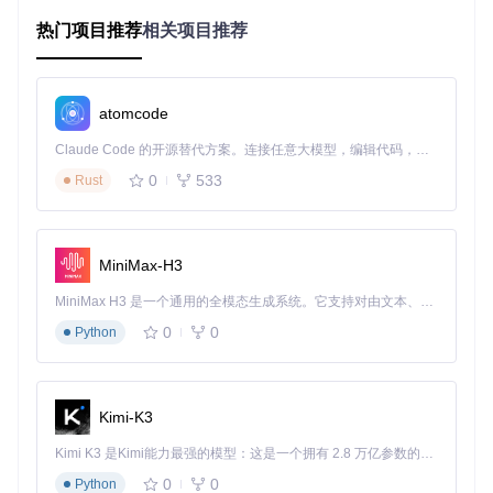
电量。这是因为系统无法智能调节硬件功耗，独显持续运行、
热门项目推荐
相关项目推荐
屏幕刷新率居高不下、后台进程不断唤醒，这些隐形功耗杀手
正在吞噬你的电池寿命。
解密散热系统的认知误区
atomcode
用户普遍认为"风扇转速越高散热效果越好"，实则不然。当转
速超过80%时，散热效率提升不足5%，噪音却增加15分贝以
Claude Code 的开源替代方案。连接任意大模型，编辑代码，运行命令，自动验证 — 全自动执行。用 Rust 构建，极致性能。 ｜ An open-source alternative to Claude Code. Connect any LLM, edit code, run commands, and verify changes — autonomously. Built in Rust for speed. Get Started
上。盲目追求高转速不仅影响使用体验，还会加速风扇老化，
0
533
Rust
缩短使用寿命。
图：G-Helper主界面展示了性能模式切换、GPU控制和屏幕设
MiniMax-H3
置等核心功能区
MiniMax H3 是一个通用的全模态生成系统。它支持对由文本、图像、视频和音频组成的多模态上下文进行统一理解，并能生成分辨率高达 2K、时长可达 15 秒的带原生立体声音频的视频。得益于面向任务泛化的系统设计，H3 在预训练阶段就已具备广泛的多模态上下文理解与生成能力，能够出色地执行复杂的多模态指令。
【价值主张：重新定义硬件控制体验】
0
0
Python
如何在不牺牲用户体验的前提下，实现性能与功耗的完美平
衡？G-Helper通过创新的设计理念和技术实现，为华硕笔记本
用户带来了全新的硬件控制体验。
Kimi-K3
打造轻量级性能控制中心
Kimi K3 是Kimi能力最强的模型：这是一个拥有 2.8 万亿参数的混合专家（MoE）模型，具备原生视觉理解能力，并支持 100 万 token 的上下文窗口。
G-Helper以不足5MB的安装包大小，实现了传统软件200MB
0
0
Python
才能提供的核心功能。内存占用始终保持在10MB以下，启动