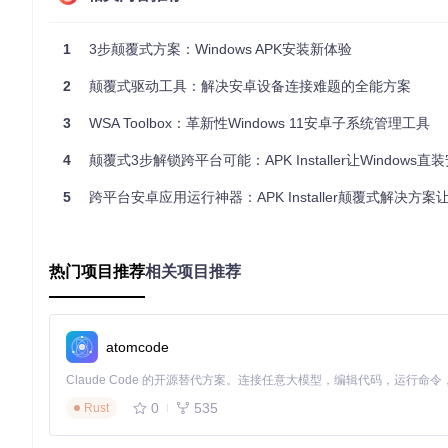
应用安装：直观操作界面
1
3步颠覆式方案：Windows APK安装新体验
完成上述准备后，双击下载的
*.appxbundle
文件，系统会弹出
钮即可。
2
颠覆式驱动工具：解决安卓设备连接难题的全能方案
3
WSA Toolbox：革新性Windows 11安卓子系统管理工具
多场景适配：从网页到本地的全方位安装支持
4
颠覆式3步解锁跨平台可能：APK Installer让Windows
APK Installer不仅支持本地APK文件安装，还创新性地
5
跨平台安卓应用运行神器：APK Installer颠覆式解决方案让Windows
只需点击下载链接，系统会自动弹出应用安装程序确认对话框，点击"打开
这种无缝衔接的设计，使得从发现应用到安装使用的整个流程一
热门项目推荐
相关项目推荐
普通用户。
安全可控：权限透明化的安装体验
atomcode
在安卓应用安装过程中，权限管理是保障系统安全的关键环节。APK
用将获取的系统访问权限。
0
535
Rust
例如在安装Minecraft等热门应用时，界面会明确列出"android
化的权限展示机制，比传统应用商店的权限说明更加直观，让用