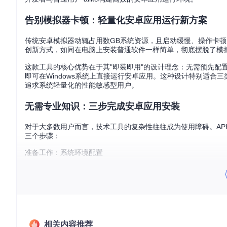
告别模拟器卡顿：轻量化安卓应用运行新方案
传统安卓模拟器动辄占用数GB系统资源，且启动缓慢、操作卡顿，让
创新方式，如同在电脑上安装普通软件一样简单，彻底摆脱了模
这款工具的核心优势在于其"即装即用"的设计理念：无需预先配
即可在Windows系统上直接运行安卓应用。这种设计特别适
追求系统轻量化的性能敏感型用户。
无需专业知识：三步完成安卓应用安装
对于大多数用户而言，技术工具的复杂性往往成为使用障碍。APK 
三个步骤：
准备工作：系统环境配置
首先确保您的Windows系统版本在10 Build 17763以
能，这一步如同为您的电脑打开一扇"安卓应用之门"。
证书安装：建立信任机制
从项目仓库下载安装包后，需要将证书文件安装到"本地计算机→受
任并允许其运行。
相关内容推荐