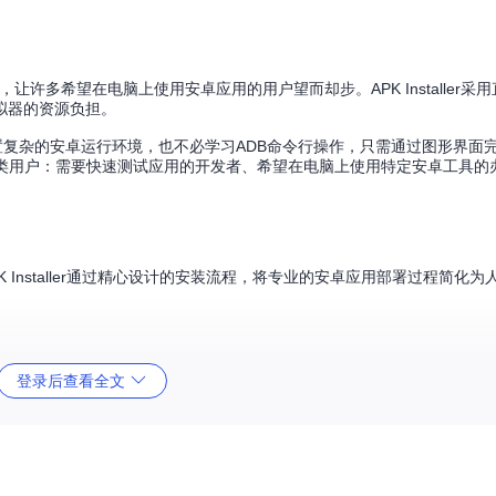
许多希望在电脑上使用安卓应用的用户望而却步。APK Installer采
拟器的资源负担。
置复杂的安卓运行环境，也不必学习ADB命令行操作，只需通过图形界面
合三类用户：需要快速测试应用的开发者、希望在电脑上使用特定安卓工具的
Installer通过精心设计的安装流程，将专业的安卓应用部署过程简化为
上，这是运行安卓应用的基础要求。然后在"设置→更新和安全→开发者选项"中开启"
登录后查看全文
信任的根证书颁发机构"。这一步就像给应用安装一个"数字身份证"，让Wi