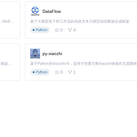
DataFlow
Kimi K3 是Kimi能力最强的模型：这是一个拥有 2.8 万亿参数的混合专家（MoE）模型，具备原生视觉理解能力，并支持 100 万 token 的上下文窗口。
基于大模型算子和工作流的高效文本大模型训练数据合成框架
0
4
Python
心竞争力体现在三个方面：
staller本身仅占用几十MB系统资源，安装的安卓应用也能以原生方式运行
py-xiaozhi
的几次点击，大幅降低了使用门槛，使普通用户也能轻松完成安卓应用安
「源启盛夏」暑期校园开发者成长计划旨在激活校园开源力量，通过积分激励、认证扶持、资源倾斜等形式，引导高校组织和开发者完成「入驻 — 建项目 — 做贡献 — 获认证 — 得资源」的完整闭环。无论你是想带领社团入驻平台的组织者，还是希望用代码贡献证明自己的开发者，都能在这里找到属于你的成长路径。
PC还是Surface等移动设备，都能提供一致的安装体验。
0
1
Python
块（APKInstaller/AAPT2ForNet/ApkParser.cs）负责高效提
能力。
安全机制所致。您需要在"设置→更新和安全→开发者选项"中启用"旁加载应用"
taller会为安装的安卓应用注册系统通知权限，您可以在Windows通知中心接