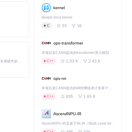
kernel
deepin linux kernel
33
16
C
，避免了虚拟化带
ops-transformer
本项目是CANN提供的transformer类大模型算子库，实现网络在NPU上加速计算。
装。
1.03 K
2.43 K
C++
基于Python的Xiaozhi AI，适用于想要完整Xiaozhi体验而无需拥有专用硬件的用户。
取APK文件信息，而
ops-nn
本项目是CANN提供的神经网络类计算算子库，实现网络在NPU上加速计算。
835
1.65 K
C++
，并确保已正确安
AscendNPU-IR
收应用推送。
AscendNPU-IR是基于MLIR（Multi-Level Intermediate Representation）构建的，面向昇腾亲和算子编译时使用的中间表示，提供昇腾完备表达能力，通过编译优化提升昇腾AI处理器计算效率，支持通过生态框架使能昇腾AI处理器与深度调优
496
336
C++