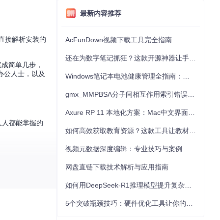
最新内容推荐
用直接解析安装的
AcFunDown视频下载工具完全指南
还在为数字笔记抓狂？这款开源神器让手写批注效率提升300%
完成简单几步，
办公人士，以及
Windows笔记本电池健康管理全指南：从根源解决电池损耗问题
gmx_MMPBSA分子间相互作用索引错误的深度诊断与解决
Axure RP 11 本地化方案：Mac中文界面优化与原型设计工具汉化全指南
人人都能掌握的
如何高效获取教育资源？这款工具让教材下载效率提升80%
视频元数据深度编辑：专业技巧与案例
旁加载应用"功
网盘直链下载技术解析与应用指南
如何用DeepSeek-R1推理模型提升复杂任务解决能力：完整指南
5个突破瓶颈技巧：硬件优化工具让你的电脑性能提升30%
ndows系统信