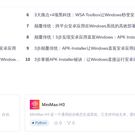
6
3大痛点+4项黑科技：WSA Toolbox让Windows秒
安装确认界面。您可以在此查看应用名称、版本信息和所需权限，确认无误
7
颠覆传统：跨平台安卓应用在Windows系统的高效部
8
颠覆传统！3步实现安卓应用直装Windows：APK Installe
直装安卓应用
9
3步颠覆传统：APK-Installer让Windows直装安卓应
实现了网页直接触发安装的功能，极大拓展了使用场景。当您在浏览器中遇到心仪
秒变安卓设备
10
3步掌握APK Installer秘诀：让Windows直接运行安卓
"即可启动APK Installer完成安装。
气呵成，特别适合需要快速获取并测试新应用的开发者，以及希望便捷安
MiniMax-H3
 Installer在安装前会清晰展示应用所需的所有权限，让用户在安装前
Claude Code 的开源替代方案。连接任意大模型，编辑代码，运行命令，自动验证 — 全自动执行。用 Rust 构建，极致性能。 ｜ An open-source alternative to Claude Code. Connect any LLM, edit code, run commands, and verify changes — autonomously. Built in Rust for speed. Get Started
0
0
Python
.permission.INTERNET"等必要权限，用户可以根据这些信息判断是否
户对应用行为有更清晰的认知。