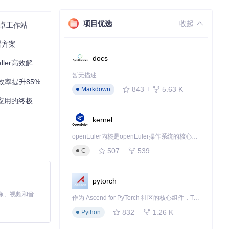
项目优选
收起
变安卓工作站
后点击"安装"按
署方案
docs
r高效解决方案
暂无描述
用效率提升85%
843
5.63 K
Markdown
的安卓应用时，
应用的终极方案
kernel
openEuler内核是openEuler操作系统的核心，既是系统性能与稳定性的基石，也是连接处理器、设备与服务的桥梁。
装工具类应用的
507
539
C
pytorch
就能全面了解应
MiniMax H3 是一个通用的全模态生成系统。它支持对由文本、图像、视频和音频组成的多模态上下文进行统一理解，并能生成分辨率高达 2K、时长可达 15 秒的带原生立体声音频的视频。得益于面向任务泛化的系统设计，H3 在预训练阶段就已具备广泛的多模态上下文理解与生成能力，能够出色地执行复杂的多模态指令。
作为 Ascend for PyTorch 社区的核心组件，TorchNPU 是昇腾专为 PyTorch 打造的深度学习适配插件，使 PyTorch 框架能够直接调用昇腾 NPU，为开发者提供昇腾 AI 处理器的超强算力。
832
1.26 K
Python
继续安装。这种透明