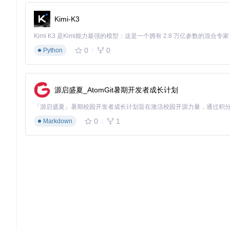
Kimi-K3
核心优势解析：为何选择APK Installer
0
0
Python
与传统安卓模拟器和其他安装工具相比，APK Installer的核
资源占用优化
：相比动辄占用2GB以上内存的模拟器，APK In
来的性能损耗。
源启盛夏_AtomGit暑期开发者成长计划
安装流程简化
：将原本需要十多步的命令行操作简化为图形界面
多架构支持
：兼容ARM64/x86/x64多种设备架构，无论是传统
0
1
Markdown
技术实现上，这些优势源于APK Installer的模块化设计。其中APK解析模
设备通信模块则通过Zeroconf网络服务实现了跨设备的应用部署
常见问题解答
Q: 安装时提示"应用未验证"怎么办？
A: 这是Windows的
装证书到"受信任的根证书颁发机构"。
Q: 安装的安卓应用能否获得系统通知？
A: 可以。APK Ins