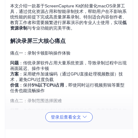
本文介绍一款基于ScreenCapture Kit的轻量化macOS录屏工
具，通过优化资源占用和智能录制技术，帮助用户在不影响系
统性能的前提下完成高质量屏幕录制。特别适合内容创作者、
教育工作者和需要频繁进行屏幕演示的专业人士使用，实现
低
资源录制
与专业功能的完美平衡。
解决录屏三大核心痛点
痛点一：录制卡顿影响操作体验
问题
：传统录屏软件占用大量系统资源，导致录制过程中出现
画面延迟、操作卡顿
方案
：采用硬件加速编码（通过GPU直接处理视频数据）技
术，避免CPU过度负载
价值
：保持
5%以下CPU占用
，即使同时运行视频剪辑等重型
任务也能流畅操作
痛点二：录制范围选择困难
问题
：多窗口切换时难以精准捕捉目标内容，容易录制冗余信
息
登录后查看全文
方案
：使用智能窗口锁定功能，自动追踪选定应用程序窗口
价值
：实现窗口内容的精准捕获，避免因窗口遮挡导致的录制
内容混乱