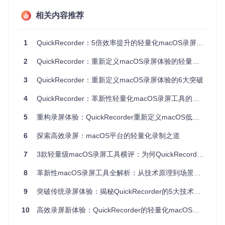
痛点三：音视频不同步
相关内容推荐
问题
：系统声音与麦克风录制不同步，影响教程和演示视频质
量
方案
：启用多轨道录制模式，分离系统音频与麦克风输入
1
QuickRecorder：5倍效率提升的轻量化macOS录屏解决方案
价值
：后期可独立调整各音轨音量，确保人声与系统声音清晰
可辨
2
QuickRecorder：重新定义macOS录屏体验的轻量化工具
3
QuickRecorder：重新定义macOS录屏体验的6大突破
图：QuickRecorder主界面展示多种录制模式，包括全屏录
制、窗口录制和区域录制等选项
4
QuickRecorder：革新性轻量化macOS录屏工具的场景化解决方案
技术解析：低资源录制的实现原理
5
重构录屏体验：QuickRecorder重新定义macOS低资源录制标准
6
探索高效录屏：macOS平台的轻量化录制之道
用户感知：流畅无卡顿的录制体验
当用户启动QuickRecorder时，首先感受到的是快速的响应速
7
3款轻量级macOS录屏工具横评：为何QuickRecorder能脱颖而出
度和轻盈的操作体验。与传统录屏软件不同，即使在进行4K分
辨率录制时，鼠标移动和应用切换依然保持流畅，不会出现因
8
革新性macOS录屏工具全解析：从技术原理到场景落地
资源占用过高导致的系统迟滞。
9
突破传统录屏体验：揭秘QuickRecorder的5大技术革新
技术实现：macOS原生框架的深度优化
10
高效录屏新体验：QuickRecorder的轻量化macOS录制解决方案
基于macOS系统提供的ScreenCapture Kit框架开发，直接从
系统底层获取屏幕数据。通过以下技术手段实现资源优化：