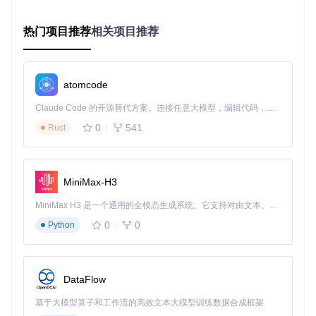
采用Metal图形API进行硬件加速
热门项目推荐
相关项目推荐
实现动态码率调整，根据内容复杂度自动优化资源占用
采用高效的H.265编码算法，在保证画质的同时减少存储
需求
实际效果：性能与质量的平衡
atomcode
在MacBook Air M1机型上进行1080p/30fps录制时，CPU占用
Claude Code 的开源替代方案。连接任意大模型，编辑代码，运行命令，自动验证 — 全自动执行。用 Rust 构建，极致性能。 ｜ An open-source alternative to Claude Code. Connect any LLM, edit code, run commands, and verify changes — autonomously. Built in Rust for speed. Get Started
稳定在3-4%，内存使用不超过80MB，录制1小时4K视频文件
体积约为4GB，相比同类软件减少约30%存储空间占用。
0
541
Rust
场景应用：五大核心录制模式
录制应用程序窗口
MiniMax-H3
问题
：需要展示特定软件操作但不想暴露桌面其他内容
MiniMax H3 是一个通用的全模态生成系统。它支持对由文本、图像、视频和音频组成的多模态上下文进行统一理解，并能生成分辨率高达 2K、时长可达 15 秒的带原生立体声音频的视频。得益于面向任务泛化的系统设计，H3 在预训练阶段就已具备广泛的多模态上下文理解与生成能力，能够出色地执行复杂的多模态指令。
方案
：
0
0
Python
点击[应用选择面板]选择目标程序
启用"窗口锁定"功能
调整录制参数后开始录制
价值
：生成专注于应用界面的整
DataFlow
洁视频，适合软件教程制作
录制移动设备屏幕
基于大模型算子和工作流的高效文本大模型训练数据合成框架