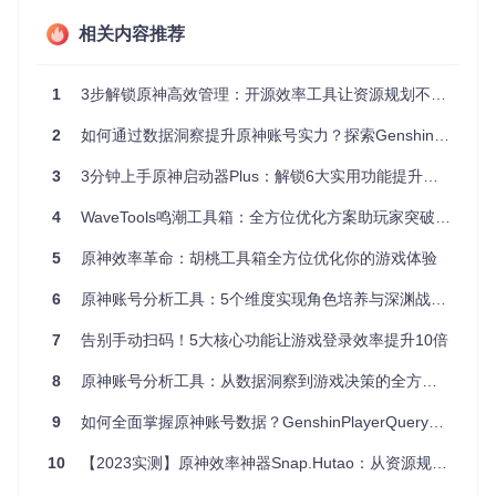
优化战斗策略：深境螺旋数据解析
相关内容推荐
深境螺旋作为游戏中最具挑战性的玩法之一，其数据往往分散
在不同期数中，难以进行纵向对比分析。该工具通过整合多期
1
3步解锁原神高效管理：开源效率工具让资源规划不再头疼
深渊数据，为玩家提供全方位的战斗表现评估。
2
如何通过数据洞察提升原神账号实力？探索GenshinPlayerQuery的实用价值
在深渊统计模块中，工具以排行榜形式展示角色出场频率、伤
害输出、技能使用等关键指标。玩家可以清晰看到哪些角色在
3
3分钟上手原神启动器Plus：解锁6大实用功能提升游戏体验
实战中表现突出，哪些角色的潜力尚未充分发挥。例如，通过
元素战技与爆发的使用次数对比，能够发现操作手法上的优化
4
WaveTools鸣潮工具箱：全方位优化方案助玩家突破性能瓶颈与账号管理难题
空间；而击败敌人数量统计则有助于调整队伍配置，实现战斗
效率最大化。这些量化数据为阵容优化提供了科学依据，帮助
玩家突破瓶颈期。
5
原神效率革命：胡桃工具箱全方位优化你的游戏体验
深境螺旋战斗数据分析
6
原神账号分析工具：5个维度实现角色培养与深渊战绩的效率革命
三步上手：从安装到查询的完整指南
7
告别手动扫码！5大核心功能让游戏登录效率提升10倍
8
原神账号分析工具：从数据洞察到游戏决策的全方位解决方案
使用这款工具仅需简单三步，即可完成从环境搭建到数据获取
的全过程：
9
如何全面掌握原神账号数据？GenshinPlayerQuery让角色培养效率提升40%+
获取项目源码
10
【2023实测】原神效率神器Snap.Hutao：从资源规划到深渊满星的完整攻略
打开终端，执行以下命令克隆项目仓库：
git clone https://gitcode.com/gh_mirrors/ge/