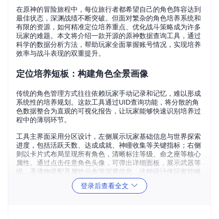
在原神的冒险旅程中，每位旅行者都希望自己的角色阵容达到
最佳状态，深渊战绩不断突破。但面对繁杂的角色培养系统和
有限的资源，如何精准定位培养重点、优化战斗策略成为许多
玩家的难题。本文将介绍一款开源的原神数据查询工具，通过
科学的数据分析方法，帮助玩家全面掌握账号情况，实现培养
效率与战斗表现的双重提升。
定位培养短板：构建角色全景画像
传统的角色管理方式往往依赖玩家手动记录和记忆，难以形成
系统性的培养规划。这款工具通过UID查询功能，将分散的角
色数据整合为直观的可视化报告，让玩家能够快速识别培养过
程中的薄弱环节。
工具主界面采用分区设计，左侧展示玩家基础信息与世界探索
进度，包括活跃天数、达成成就、神瞳收集等关键指标；右侧
则以卡片式布局呈现所有角色，清晰标注等级、命之座等核心
属性。通过点击任意角色头像，可弹出详细面板，展示武器等
级、圣遗物搭配及属性分布等深度信息。这种设计使玩家能够
一目了然地发现"等级高但圣遗物配置不足"或"命之座优势未充
登录后查看全文
分利用"等问题，为资源分配提供数据支持。
原神角色数据查询界面