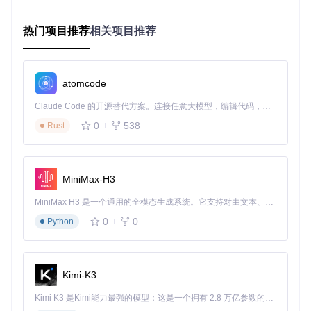
GenshinPlayerQuery
热门项目推荐
相关项目推荐
编译运行程序
进入项目目录，双击打开
GenshinPlayerQuery.sln
解决
方案文件，在Visual Studio中完成编译后启动程序。
atomcode
执行数据查询
在主界面输入原神UID，选择对应服务器，点击"查询玩家
Claude Code 的开源替代方案。连接任意大模型，编辑代码，运行命令，自动验证 — 全自动执行。用 Rust 构建，极致性能。 ｜ An open-source alternative to Claude Code. Connect any LLM, edit code, run commands, and verify changes — autonomously. Built in Rust for speed. Get Started
信息"按钮，等待片刻即可获得完整的账号数据分析报告。
0
538
Rust
⚡ 提示：首次使用时可能需要安装相关依赖组件，程序会自动
提示所需环境配置，按照指引操作即可顺利完成设置。
MiniMax-H3
实战价值：数据驱动的培养决策
MiniMax H3 是一个通用的全模态生成系统。它支持对由文本、图像、视频和音频组成的多模态上下文进行统一理解，并能生成分辨率高达 2K、时长可达 15 秒的带原生立体声音频的视频。得益于面向任务泛化的系统设计，H3 在预训练阶段就已具备广泛的多模态上下文理解与生成能力，能够出色地执行复杂的多模态指令。
通过实际应用案例表明，使用该工具能够带来显著的游戏体验
0
0
Python
提升：角色培养方向更加明确，资源浪费减少；深渊通关效率
提高，策略调整更具针对性；账号整体进度可视化，长期规划
更加清晰。无论是新手玩家还是资深旅行者，都能从中获得适
合自己的数据分析支持，让每一份资源投入都能产生最大效
Kimi-K3
益。
Kimi K3 是Kimi能力最强的模型：这是一个拥有 2.8 万亿参数的混合专家（MoE）模型，具备原生视觉理解能力，并支持 100 万 token 的上下文窗口。
🎯 核心优势：