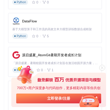
0
0
Python
全面性
：覆盖角色、装备、深渊等多维度数据
直观性
：图表化展示，复杂数据一目了然
实用性
：直接指导培养决策，优化资源分配
DataFlow
常见疑问解答
基于大模型算子和工作流的高效文本大模型训练数据合成框架
Q：使用该工具是否会泄露账号信息？
0
5
Python
A：工具仅通过公开API获取玩家公开数据，不会涉及账号密码
等敏感信息，安全性有充分保障。
Q：支持哪些服务器的数据查询？
源启盛夏_AtomGit暑期开发者成长计划
A：目前已支持国服、国际服等多个服务器版本，满足不同地
区玩家的使用需求。
「源启盛夏」暑期校园开发者成长计划旨在激活校园开源力量，通过积分激励、认证扶持、资源倾斜等形式，引导高校组织和开发者完成「入驻 — 建项目 — 做贡献 — 获认证 — 得资源」的完整闭环。无论你是想带领社团入驻平台的组织者，还是希望用代码贡献证明自己的开发者，都能在这里找到属于你的成长路径。
Q：数据同步方式是怎样的？
0
1
Markdown
A：工具采用实时查询机制，每次点击查询按钮都会获取最新
数据，确保信息时效性。如需离线查看历史数据，可通过导出
功能保存分析报告。
700万+用户深度参与代码创作，更多精彩内容等你共创
py-xiaozhi
Q：是否需要具备编程知识才能使用？
A：完全不需要。工具提供图形化操作界面，所有功能通过直
基于Python的Xiaozhi AI，适用于想要完整Xiaozhi体验而无需拥有专用硬件的用户。
立即登录/注册
观的按钮和菜单实现，零基础玩家也能轻松上手。
0
1
Python
通过这款数据查询工具，旅行者可以告别经验主义的培养方