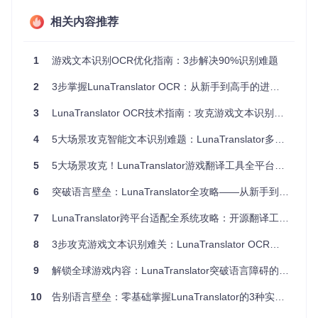
艺术字体识别困难
相关内容推荐
特征
：哥特式字体、手写体或像素风格文字识别结果出现大量
错字漏字。
技术本质
：标准OCR训练集缺乏游戏特殊字体样本，字符特征
1
游戏文本识别OCR优化指南：3步解决90%识别难题
提取失败。
诊断方法
：对比原始截图与识别结果，重点检查"の"、"っ"等
2
3步掌握LunaTranslator OCR：从新手到高手的进阶指南——解决视觉应用场景文字识别难题
日文字符是否被错误识别为相似符号。
多区域文本捕获遗漏
3
LunaTranslator OCR技术指南：攻克游戏文本识别难题的系统方案
特征
：游戏同时显示对话文本与系统提示时，部分区域文字无
4
5大场景攻克智能文本识别难题：LunaTranslator多场景OCR配置指南
法识别。
技术本质
：单一识别区域无法覆盖多文本区域，或区域优先级
5
5大场景攻克！LunaTranslator游戏翻译工具全平台实战指南
设置不当。
诊断方法
：在「高级设置」中启用「多区域可视化」，检查是
6
突破语言壁垒：LunaTranslator全攻略——从新手到高手的Galgame翻译实战指南
否所有文本区域均被绿色框覆盖。
7
LunaTranslator跨平台适配全系统攻略：开源翻译工具多系统配置指南
性能与识别速度失衡
8
3步攻克游戏文本识别难关：LunaTranslator OCR功能实战指南
特征
：高配置电脑仍出现识别延迟，或识别速度快但准确率
低。
技术本质
9
解锁全球游戏内容：LunaTranslator突破语言障碍的3大核心优势与5步实战指南
：引擎参数与硬件性能不匹配，资源分配策略不合
理。
诊断方法
：打开「性能监控」面板，观察CPU占用率与识别耗
10
告别语言壁垒：零基础掌握LunaTranslator的3种实用方案
时的关系。