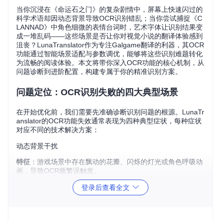
当你沉浸在《命运石之门》的复杂剧情中，屏幕上快速闪过的
科学术语却因动态背景导致OCR识别错乱；当你尝试捕捉《C
LANNAD》中角色细微的表情台词时，艺术字体让识别结果变
成一堆乱码——这些场景是否让你对视觉小说的翻译体验感到
沮丧？LunaTranslator作为专注Galgame翻译的利器，其OCR
功能通过智能场景适配与参数调优，能够将这些识别难题转化
为流畅的阅读体验。本文将带你深入OCR功能的核心机制，从
问题诊断到进阶配置，构建专属于你的精准识别方案。
问题定位：OCR识别失败的四大典型场景
在开始优化前，我们需要先准确诊断识别问题的根源。LunaTr
anslator的OCR功能失效通常表现为四种典型症状，每种症状
对应不同的技术解决方案：
动态背景干扰
特征
：游戏场景中存在飘动的花瓣、闪烁的灯光或角色呼吸动
画，导致OCR频繁误触发。
技术本质
：图像差分算法对动态像素变化过于敏感，将非文本
登录后查看全文
区域的变动识别为文本更新。
诊断方法
：在「OCR设置-调试模式」中勾选「显示识别区
域」，观察红色框选区域是否包含大量动态元素。