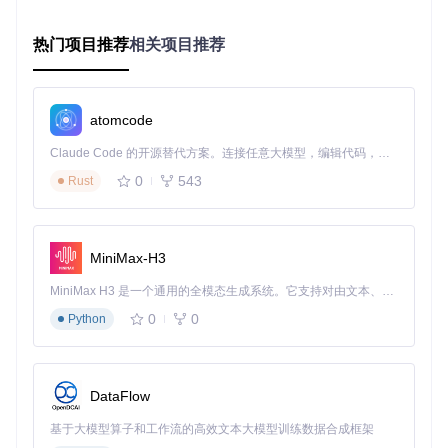
经验速记
：识别问题诊断三步骤——1.开启区域可视化确
认覆盖范围；2.对比原始图像与识别结果定位错误类型；3.
热门项目推荐
相关项目推荐
检查性能数据判断资源瓶颈。
核心功能解析：OCR引擎的底层工作机制
atomcode
LunaTranslator的OCR系统如同一位经验丰富的文字侦探，通
Claude Code 的开源替代方案。连接任意大模型，编辑代码，运行命令，自动验证 — 全自动执行。用 Rust 构建，极致性能。 ｜ An open-source alternative to Claude Code. Connect any LLM, edit code, run commands, and verify changes — autonomously. Built in Rust for speed. Get Started
过多步骤协作完成从图像到文本的转化。理解这些核心模块的
工作原理，将帮助你更精准地调整参数：
0
543
Rust
图像捕获与预处理模块
当你启动OCR功能时，系统首先通过
src/LunaTranslator/wind
MiniMax-H3
ows.py
模块获取目标窗口句柄，实时捕获指定区域的图像数
据。原始图像会经过
src/LunaTranslator/CVUtils.py
中的计算
MiniMax H3 是一个通用的全模态生成系统。它支持对由文本、图像、视频和音频组成的多模态上下文进行统一理解，并能生成分辨率高达 2K、时长可达 15 秒的带原生立体声音频的视频。得益于面向任务泛化的系统设计，H3 在预训练阶段就已具备广泛的多模态上下文理解与生成能力，能够出色地执行复杂的多模态指令。
机视觉算法处理：
0
0
Python
去噪处理
：通过高斯模糊去除游戏画面中的颗粒噪点
对比度增强
：使用自适应阈值算法突出文字边缘
倾斜校正
：针对斜向排列的文本进行角度调整
DataFlow
这些预处理步骤直接影响后续识别质量，就像侦探在分析线索
前需要先清理现场一样。
基于大模型算子和工作流的高效文本大模型训练数据合成框架