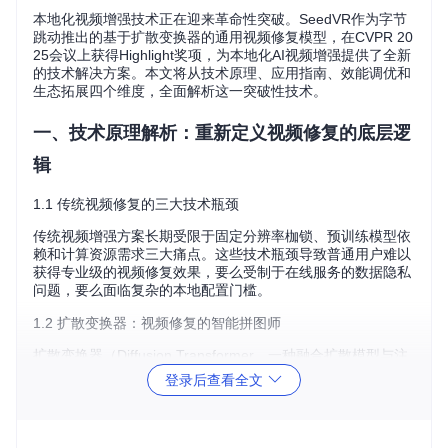
本地化视频增强技术正在迎来革命性突破。SeedVR作为字节
跳动推出的基于扩散变换器的通用视频修复模型，在CVPR 20
25会议上获得Highlight奖项，为本地化AI视频增强提供了全新
的技术解决方案。本文将从技术原理、应用指南、效能调优和
生态拓展四个维度，全面解析这一突破性技术。
一、技术原理解析：重新定义视频修复的底层逻
辑
1.1 传统视频修复的三大技术瓶颈
传统视频增强方案长期受限于固定分辨率枷锁、预训练模型依
赖和计算资源需求三大痛点。这些技术瓶颈导致普通用户难以
获得专业级的视频修复效果，要么受制于在线服务的数据隐私
问题，要么面临复杂的本地配置门槛。
1.2 扩散变换器：视频修复的智能拼图师
扩散变换器（Diffusion Transformer，一种融合扩散模型与注
意力机制的视频处理架构）的出现彻底改变了这一局面。如果
登录后查看全文
将视频修复比作拼图游戏，传统方法需要人工确定每块拼图的
位置，而SeedVR的扩散变换器就像一位智能拼图师，能够理
解整个画面的上下文关系，自动完成拼图过程。