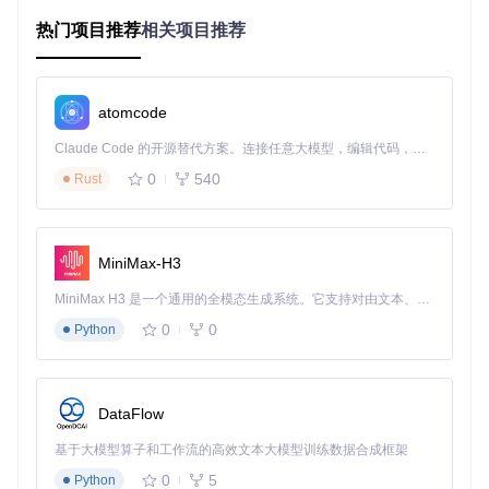
热门项目推荐
相关项目推荐
SeedVR扩散变换器架构示意图，展示了视频修复的智能处理
流程
1.3 技术突破：三大核心创新点
atomcode
SeedVR带来了三项颠覆性技术创新：首先，它摆脱了对预训
练扩散先验的依赖，实现了真正的端到端视频修复；其次，支
Claude Code 的开源替代方案。连接任意大模型，编辑代码，运行命令，自动验证 — 全自动执行。用 Rust 构建，极致性能。 ｜ An open-source alternative to Claude Code. Connect any LLM, edit code, run commands, and verify changes — autonomously. Built in Rust for speed. Get Started
持任意分辨率视频处理，突破传统512/1024固定分辨率限制；
0
540
Rust
最后，集成先进视频生成技术，适用于多种视频修复场景。
二、场景化应用指南：从痛点到解决方案
MiniMax-H3
2.1 影视制作：提升素材细节表现力
MiniMax H3 是一个通用的全模态生成系统。它支持对由文本、图像、视频和音频组成的多模态上下文进行统一理解，并能生成分辨率高达 2K、时长可达 15 秒的带原生立体声音频的视频。得益于面向任务泛化的系统设计，H3 在预训练阶段就已具备广泛的多模态上下文理解与生成能力，能够出色地执行复杂的多模态指令。
场景
：专业影视后期制作
痛点
：原始素材细节不足，传统增强工具容易导致画面失真
0
0
Python
解决方案
：使用SeedVR的电影级增强模式，在保持原始色彩
风格的基础上提升细节表现力
用户案例
：某独立电影工作室使用SeedVR处理外景拍摄素
DataFlow
材，在保留自然光影的同时，将4K素材提升至8K分辨率，后
期制作效率提升40%。
基于大模型算子和工作流的高效文本大模型训练数据合成框架
2.2 内容创作：零成本提升视频质量
0
5
Python