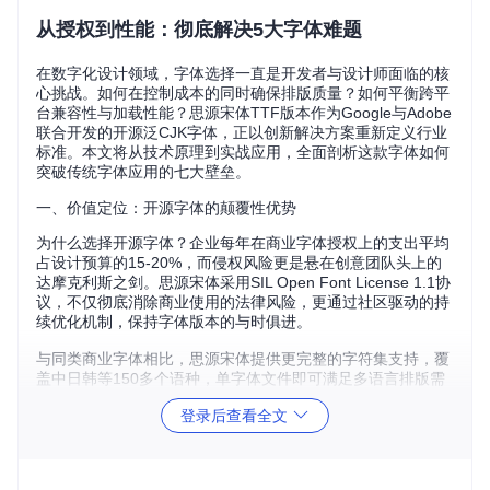
从授权到性能：彻底解决5大字体难题
在数字化设计领域，字体选择一直是开发者与设计师面临的核
心挑战。如何在控制成本的同时确保排版质量？如何平衡跨平
台兼容性与加载性能？思源宋体TTF版本作为Google与Adobe
联合开发的开源泛CJK字体，正以创新解决方案重新定义行业
标准。本文将从技术原理到实战应用，全面剖析这款字体如何
突破传统字体应用的七大壁垒。
一、价值定位：开源字体的颠覆性优势
为什么选择开源字体？企业每年在商业字体授权上的支出平均
占设计预算的15-20%，而侵权风险更是悬在创意团队头上的
达摩克利斯之剑。思源宋体采用SIL Open Font License 1.1协
议，不仅彻底消除商业使用的法律风险，更通过社区驱动的持
续优化机制，保持字体版本的与时俱进。
与同类商业字体相比，思源宋体提供更完整的字符集支持，覆
盖中日韩等150多个语种，单字体文件即可满足多语言排版需
求。这种"一次部署，全域适用"的特性，大幅降低了多语言项
登录后查看全文
目的字体管理复杂度。
二、核心优势：技术解析与性能对比
字体技术原理解析