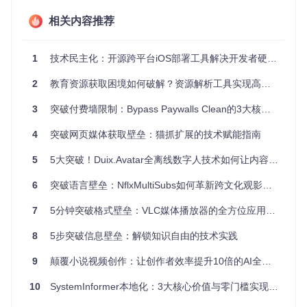
TrueType字体技术通过二次贝塞尔曲线描述字形，相比传统点
相关内容推荐
阵字体具有以下优势：
无限缩放不失真的矢量特性
1
技术民主化：开源跨平台iOS部署工具解决开发者硬件壁垒
内置hinting技术确保屏幕显示清晰度
紧凑的文件结构优化加载性能
2
教育资源获取困境如何破解？资源解析工具实现高效突破与无缝整合
思源宋体在此基础上进行了三大技术创新：
3
突破付费墙限制：Bypass Paywalls Clean的3大核心优势与7步实战指南
动态字重映射系统，实现7种字重的平滑过渡
4
突破网页媒体获取壁垒：猫抓扩展的技术赋能指南
优化的轮廓数据结构，文件体积比同类字体减少25%
跨平台渲染补偿机制，解决不同操作系统的显示差异
5
5大突破！Duix.Avatar全离线数字人技术如何让内容创作效率提升300%
跨平台兼容性测试报告
渲染效
加载
测试环境
兼容性问题
6
突破语言壁垒：NflxMultiSubs如何革新跨文化观影体验
果
速度
★★★
Windows 10/
7
5分钟突破格式壁垒：VLC媒体播放器的全方位应用指南
无明显问题
0.3s
11
★☆
8
5步突破信息壁垒：解锁知识自由的技术实践
★★★
macOS Mont
无
0.2s
erey
★★
9
颠覆小说视频创作：让创作者效率提升10倍的AI全流程工具
★★★
需手动更新字体缓
Ubuntu 22.0
0.4s
4
☆☆
存
10
SystemInformer本地化：3大核心价值与零门槛实现中文界面指南
★★★