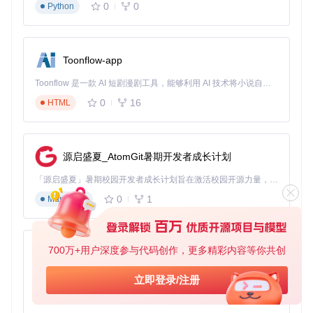
0
0
Python
setFontLoaded
(
true
);

    }

loadFonts
();

  }, []);

Toonflow-app
if
 (!fontLoaded) {

Toonflow 是一款 AI 短剧漫剧工具，能够利用 AI 技术将小说自动转化为剧本，并结合 AI 生成的图片和视频，实现高效的短剧创作。借助 Toonflow，可以轻松完成从文字到影像的全流程，让短剧制作变得更加智能与便捷。
return
<
View
 />
; 
// 显示加载占位
0
16
HTML
  }

return
 (

<
View
style
=
{styles.container}
>
源启盛夏_AtomGit暑期开发者成长计划
<
Text
style
=
{styles.title}
>
思源宋体移动应用展示
</
Text
>
<
Text
style
=
{styles.body}
>
这是使用思源宋体的正文内容，
「源启盛夏」暑期校园开发者成长计划旨在激活校园开源力量，通过积分激励、认证扶持、资源倾斜等形式，引导高校组织和开发者完成「入驻 — 建项目 — 做贡献 — 获认证 — 得资源」的完整闭环。无论你是想带领社团入驻平台的组织者，还是希望用代码贡献证明自己的开发者，都能在这里找到属于你的成长路径。
</
View
>
  );

0
1
Markdown
};

const
 styles = 
StyleSheet
.
create
({

container
: {

700万+用户深度参与代码创作，更多精彩内容等你共创
AionUi
padding
: 
20
,

  },

免费、本地、开源的 24/7 全天候 Cowork 应用，以及适用于 Gemini CLI、Claude Code、Codex、OpenCode、Qwen Code、Goose CLI、Auggie 等的 OpenClaw | 🌟 喜欢就点star吧
立即登录/注册
title
: {

0
6
TypeScript
fontFamily
: 
'source-han-serif-bold'
,

fontSize
: 
24
,
