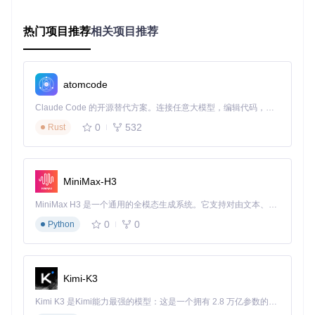
无
iOS 15+
0.5s
★☆
热门项目推荐
相关项目推荐
★★★
低版本系统需子集
Android 12+
0.6s
☆☆
化处理
三、场景化解决方案：从需求到实现
移动端应用集成方案
atomcode
如何在移动应用中实现高性能字体加载？以下是React Native
Claude Code 的开源替代方案。连接任意大模型，编辑代码，运行命令，自动验证 — 全自动执行。用 Rust 构建，极致性能。 ｜ An open-source alternative to Claude Code. Connect any LLM, edit code, run commands, and verify changes — autonomously. Built in Rust for speed. Get Started
环境下的优化实现：
0
532
Rust
// 字体预加载与动态切换实现
import
React
, { useEffect, useState } 
from
'react'
import
 { 
Text
, 
StyleSheet
, 
View
 } 
from
'react-native'
MiniMax-H3
import
 * 
as
Font
from
'expo-font'
;

MiniMax H3 是一个通用的全模态生成系统。它支持对由文本、图像、视频和音频组成的多模态上下文进行统一理解，并能生成分辨率高达 2K、时长可达 15 秒的带原生立体声音频的视频。得益于面向任务泛化的系统设计，H3 在预训练阶段就已具备广泛的多模态上下文理解与生成能力，能够出色地执行复杂的多模态指令。
const
App
 = (
) => {

const
 [fontLoaded, setFontLoaded] = 
useState
(
false
);

0
0
Python
useEffect
(
() =>
 {

async
function
loadFonts
(
) {

await
Font
.
loadAsync
({

Kimi-K3
'source-han-serif'
: 
require
(
'./SubsetTTF/CN/Sourc
'source-han-serif-bold'
: 
require
(
'./SubsetTTF/CN/
Kimi K3 是Kimi能力最强的模型：这是一个拥有 2.8 万亿参数的混合专家（MoE）模型，具备原生视觉理解能力，并支持 100 万 token 的上下文窗口。
      });
