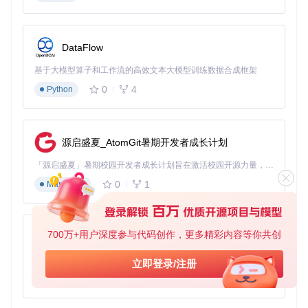
🎵 语言学习神器
制作外语歌曲的同步歌词，配合“单曲循环+逐句播放”功能，精
准定位发音难点。比如学日语歌时，可将罗马音与假名歌词并
DataFlow
列显示，听力练习效率翻倍。
基于大模型算子和工作流的高效文本大模型训练数据合成框架
⏱️ 播客字幕制作
0
4
Python
将播客音频导入工具，为重点内容添加时间标记，导出的LRC
文件可作为字幕使用，特别适合知识类播客的笔记整理。
🎤 卡拉OK家庭派对
源启盛夏_AtomGit暑期开发者成长计划
用批量调整功能制作“消音版”歌词，配合电视投屏，瞬间将客
厅变成KTV包厢。支持自定义字体颜色和滚动速度，派对氛围
「源启盛夏」暑期校园开发者成长计划旨在激活校园开源力量，通过积分激励、认证扶持、资源倾斜等形式，引导高校组织和开发者完成「入驻 — 建项目 — 做贡献 — 获认证 — 得资源」的完整闭环。无论你是想带领社团入驻平台的组织者，还是希望用代码贡献证明自己的开发者，都能在这里找到属于你的成长路径。
直接拉满。
0
1
Markdown
四、技术探秘：让复杂功能“隐形”的黑科技
这款工具采用“用户感知优先”的设计理念，将复杂技术藏在简
700万+用户深度参与代码创作，更多精彩内容等你共创
py-xiaozhi
洁界面之后：
基于Python的Xiaozhi AI，适用于想要完整Xiaozhi体验而无需拥有专用硬件的用户。
立即登录/注册
智能时间捕捉
：通过音频波形分析，自动过滤背景噪音，确
0
1
Python
保人声起点识别准确
跨设备适配
：从手机到桌面端，所有操作保持一致体验，数