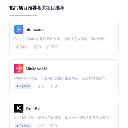
二、核心功能：三大秘密武器让你秒变歌词大师
热门项目推荐
相关项目推荐
1. 音乐心电图：波形可视化技术
打开工具后，音频文件会转化为清晰的波形图，就像给音乐做
atomcode
了“心电图”。波峰对应重音，波谷代表停顿，让你一眼看穿歌
词该从哪里开始。
适用场景
：处理节奏感强的歌曲（如摇滚、
Claude Code 的开源替代方案。连接任意大模型，编辑代码，运行命令，自动验证 — 全自动执行。用 Rust 构建，极致性能。 ｜ An open-source alternative to Claude Code. Connect any LLM, edit code, run commands, and verify changes — autonomously. Built in Rust for speed. Get Started
电子乐），
对比优势
：比传统音频进度条定位效率提升3倍。
0
533
Rust
2. 闪电操作：三步搞定歌词同步
第一步
：拖放音频到波形区（支持MP3/FLAC/WAV等无损
格式）
第二步
：逐行输入歌词（一行一句，保持整洁）
MiniMax-H3
第三步
：播放时听到歌词开始就轻触空格，像给音乐贴标签
一样简单
MiniMax H3 是一个通用的全模态生成系统。它支持对由文本、图像、视频和音频组成的多模态上下文进行统一理解，并能生成分辨率高达 2K、时长可达 15 秒的带原生立体声音频的视频。得益于面向任务泛化的系统设计，H3 在预训练阶段就已具备广泛的多模态上下文理解与生成能力，能够出色地执行复杂的多模态指令。
3. 时空穿梭机：批量时间调整
0
0
Python
发现整段歌词快了0.5秒？输入偏移值点击应用，所有时间戳
自动同步。
适用场景
：演唱会录音或现场版歌曲（常出现整体
时间偏移），
对比优势
：比逐句修改节省80%时间，让你从机
械劳动中解放。
Kimi-K3
三、创新用法：不止于“制作歌词”的N种可能
Kimi K3 是Kimi能力最强的模型：这是一个拥有 2.8 万亿参数的混合专家（MoE）模型，具备原生视觉理解能力，并支持 100 万 token 的上下文窗口。
0
0
Python