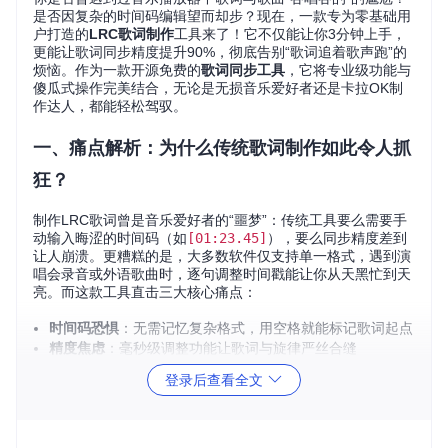
是否因复杂的时间码编辑望而却步？现在，一款专为零基础用
户打造的
LRC歌词制作
工具来了！它不仅能让你3分钟上手，
更能让歌词同步精度提升90%，彻底告别“歌词追着歌声跑”的
烦恼。作为一款开源免费的
歌词同步工具
，它将专业级功能与
傻瓜式操作完美结合，无论是无损音乐爱好者还是卡拉OK制
作达人，都能轻松驾驭。
一、痛点解析：为什么传统歌词制作如此令人抓
狂？
制作LRC歌词曾是音乐爱好者的“噩梦”：传统工具要么需要手
动输入晦涩的时间码（如
[01:23.45]
），要么同步精度差到
让人崩溃。更糟糕的是，大多数软件仅支持单一格式，遇到演
唱会录音或外语歌曲时，逐句调整时间戳能让你从天黑忙到天
亮。而这款工具直击三大核心痛点：
时间码恐惧
：无需记忆复杂格式，用空格就能标记歌词起点
精度焦虑
：毫秒级调整功能让歌词与旋律严丝合缝
格式兼容
：生成的标准LRC文件适配99%音乐播放器
登录后查看全文
LRC歌词制作工具官方标志，象征精准与便捷的完美融合