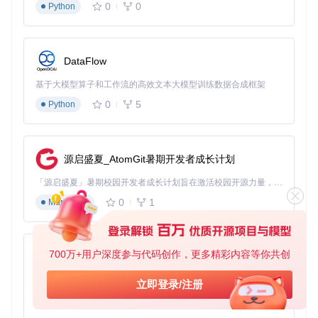
0
0
Python
DataFlow
基于大模型算子和工作流的高效文本大模型训练数据合成框架
0
5
Python
源启盛夏_AtomGit暑期开发者成长计划
「源启盛夏」暑期校园开发者成长计划旨在激活校园开源力量，通过积分激励、认证扶持、资源倾斜等形式，引导高校组织和开发者完成「入驻 — 建项目 — 做贡献 — 获认证 — 得资源」的完整闭环。无论你是想带领社团入驻平台的组织者，还是希望用代码贡献证明自己的开发者，都能在这里找到属于你的成长路径。
0
1
Markdown
700万+用户深度参与代码创作，更多精彩内容等你共创
py-xiaozhi
基于Python的Xiaozhi AI，适用于想要完整Xiaozhi体验而无需拥有专用硬件的用户。
立即登录/注册
0
1
Python