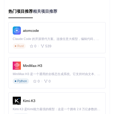
热门项目推荐
相关项目推荐
让Adaptive Tab Bar Colour成为你探索网络世界的新伙伴，享
受前所未有的个性浏览体验！
atomcode
Adaptive-Tab-Bar-Colour
下载源代码
Claude Code 的开源替代方案。连接任意大模型，编辑代码，运行命令，自动验证 — 全自动执行。用 Rust 构建，极致性能。 ｜ An open-source alternative to Claude Code. Connect any LLM, edit code, run commands, and verify changes — autonomously. Built in Rust for speed. Get Started
0
539
Rust
Changes the colour of Firefox theme to match the website’s appearance.
项目地址：
https://gitcode.com/gh_mirrors/ad/Adaptive-
Tab-Bar-Colour
MiniMax-H3
MiniMax H3 是一个通用的全模态生成系统。它支持对由文本、图像、视频和音频组成的多模态上下文进行统一理解，并能生成分辨率高达 2K、时长可达 15 秒的带原生立体声音频的视频。得益于面向任务泛化的系统设计，H3 在预训练阶段就已具备广泛的多模态上下文理解与生成能力，能够出色地执行复杂的多模态指令。
0
0
Python
Kimi-K3
Kimi K3 是Kimi能力最强的模型：这是一个拥有 2.8 万亿参数的混合专家（MoE）模型，具备原生视觉理解能力，并支持 100 万 token 的上下文窗口。