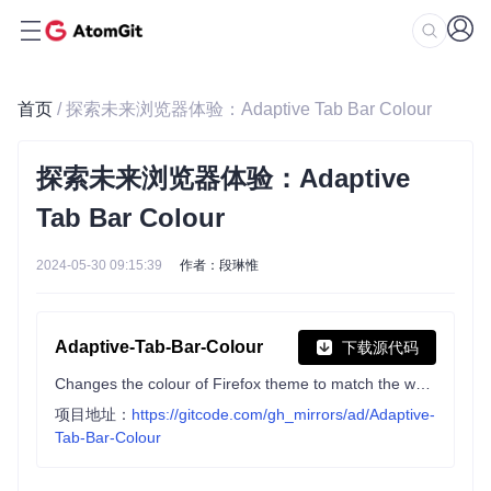
首页
/ 探索未来浏览器体验：Adaptive Tab Bar Colour
探索未来浏览器体验：Adaptive
Tab Bar Colour
2024-05-30 09:15:39
作者：段琳惟
Adaptive-Tab-Bar-Colour
下载源代码
Changes the colour of Firefox theme to match the website’s appearance.
项目地址：
https://gitcode.com/gh_mirrors/ad/Adaptive-
Tab-Bar-Colour