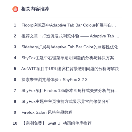
应用场景
相关内容推荐
无论你是日常冲浪，还是深度工作，Adaptive Tab Bar Colour
都能提供无干扰的浏览环境。尤其适合那些喜欢以暗黑模式浏
览网页的用户，它能够与多种暗色主题完美搭配，创建出和谐
1
Floorp浏览器中Adaptive Tab Bar Colour扩展与自定义主题的兼容性问题分析
统一的视觉效果。
2
推荐文章：打造沉浸式浏览体验 —— Adaptive Tab Bar Colour 插件评测
项目特点
3
Sidebery扩展与Adaptive Tab Bar Color的兼容性优化
智能适配
- 自动感知网页主题色彩，并即时调整标签栏。
4
ShyFox主题中右键菜单透明问题的分析与解决方案
兼容性强
- 能与一些流行的浏览器美化插件协同工作，带
来更佳体验。
5
ArcWTF项目中URL建议栏背景透明问题的分析与解决
安全警告
- 提醒用户关注浏览器UI与Web UI之间的界限，
确保浏览安全。
6
探索未来浏览器体验：ShyFox 3.2.3
CSS友好的设计
- 兼容使用系统颜色变量的CSS主题。
7
ShyFox项目Firefox 135版本圆角样式失效分析与解决方案
尽管存在如"about:devtools-toolbox"页面可能出现的颜色不一
致等已知问题，但开发者正在积极改进，致力于提供更加完美
8
ShyFox主题中主页快捷方式显示异常的修复分析
的体验。
9
Firefox Safari 风格主题教程
想要立即体验这种前所未有的浏览器风格吗？只需点击下方按
钮，即可下载安装Adaptive Tab Bar Colour，让Firefox的每个
10
【亲测免费】 Swift UI 动画组件库推荐
角落都充满惊喜！