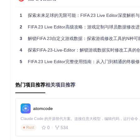
2. 应用场景：解锁个性化游戏体验
2.1 球员培养：打造专属梦幻阵容
1
探索未来足球的无限可能：FIFA 23 Live Editor深度解
通过工具的球员属性编辑功能，玩家可根据战术需求调整球员的
2
FIFA 23 Live Editor高级攻略：游戏定制与球员数据修改
脚本，可确保核心球员长期留队，构建稳定的阵容体系。此外，
3
解锁FIFA 23自定义游戏数据：探索游戏修改工具的N种可
适用场景
：组建个人专属俱乐部、培养传奇球员、定制特色球队
4
探索FIFA-23-Live-Editor：解锁游戏数据实时修改工具的创
2.2 转会市场：掌控足球经济生态
工具提供转会系统深度编辑功能，可调整球员身价、薪资要求、转
5
FIFA 23 Live Editor完整使用指南：从入门到精通的终极
实中难以达成的转会操作。同时，工具支持修改球队财务状况，
适用场景
：模拟豪门俱乐部转会策略、体验小球会崛起历程、实现
热门项目推荐
相关项目推荐
2.3 赛事定制：创造独特比赛体验
借助工具的赛事编辑功能，玩家可自定义联赛规则、杯赛赛制、
等。对于喜欢创造故事性的玩家，这一功能可用于制作自定义足球
atomcode
适用场景
：举办自定义联赛、创作足球故事剧情、测试极端比赛
3. 操作指南：从零开始的使用流程
0
534
Rust
3.1 环境准备：确保工具正常运行