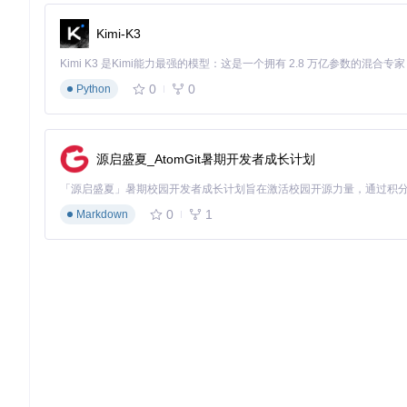
⚠️
系统兼容性要求
Kimi-K3
配置项
最低要求
推荐
0
0
Python
操作系统
Windows 10 64位
Windows 11 64位
游戏版本
FIFA 23 基础版
FIFA 23 终极版
额外组件
.NET Framework 4.8 + 
.NET Framework 4.8
源启盛夏_AtomGit暑期开发者成长计划
📌
重要准备步骤
：
0
1
Markdown
从项目发布页面下载最新版本工具压缩包
解压至非系统盘目录（避免权限问题）
运行"LiveEditorClearRegistry.reg"文件清理旧版注册表信息
确保 FIFA 23 已更新至最新官方补丁
3.2 基础操作：核心功能快速上手
启动 FIFA 23 游戏，进入目标模式（如生涯模式、快速比赛
运行 Live Editor 可执行文件，等待工具与游戏进程连接
在工具主界面选择目标编辑模块（如"球员编辑器"）
通过搜索功能定位目标球员/球队
修改目标参数（如将"能力值"调整为99）
点击"应用修改"按钮，返回游戏查看效果