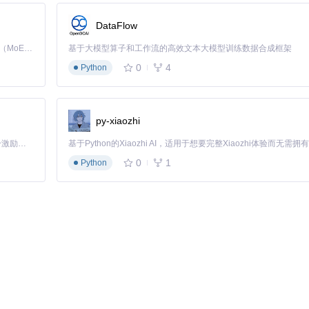
DataFlow
Kimi K3 是Kimi能力最强的模型：这是一个拥有 2.8 万亿参数的混合专家（MoE）模型，具备原生视觉理解能力，并支持 100 万 token 的上下文窗口。
基于大模型算子和工作流的高效文本大模型训练数据合成框架
配置
0
4
Python
Visual C++ 2022 运行库
py-xiaozhi
「源启盛夏」暑期校园开发者成长计划旨在激活校园开源力量，通过积分激励、认证扶持、资源倾斜等形式，引导高校组织和开发者完成「入驻 — 建项目 — 做贡献 — 获认证 — 得资源」的完整闭环。无论你是想带领社团入驻平台的组织者，还是希望用代码贡献证明自己的开发者，都能在这里找到属于你的成长路径。
0
1
Python
）