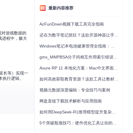
最新内容推荐
AcFunDown视频下载工具完全指南
实现对游戏数据的
还在为数字笔记抓狂？这款开源神器让手写批注效率提升300%
戏进程中，极大
Windows笔记本电池健康管理全指南：从根源解决电池损耗问题
gmx_MMPBSA分子间相互作用索引错误的深度诊断与解决
Axure RP 11 本地化方案：Mac中文界面优化与原型设计工具汉化全指南
限延长等）实现一
本执行逻辑。
如何高效获取教育资源？这款工具让教材下载效率提升80%
视频元数据深度编辑：专业技巧与案例
网盘直链下载技术解析与应用指南
升、转会逻辑优
如何用DeepSeek-R1推理模型提升复杂任务解决能力：完整指南
5个突破瓶颈技巧：硬件优化工具让你的电脑性能提升30%