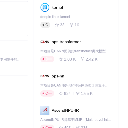
kernel
deepin linux kernel
33
16
C
ops-transformer
本项目是CANN提供的transformer类大模型算子库，实现网络在NPU上加速计算。
1.03 K
2.42 K
C++
基于Python的Xiaozhi AI，适用于想要完整Xiaozhi体验而无需拥有专用硬件的用户。
ops-nn
本项目是CANN提供的神经网络类计算算子库，实现网络在NPU上加速计算。
834
1.65 K
C++
AscendNPU-IR
AscendNPU-IR是基于MLIR（Multi-Level Intermediate Representation）构建的，面向昇腾亲和算子编译时使用的中间表示，提供昇腾完备表达能力，通过编译优化提升昇腾AI处理器计算效率，支持通过生态框架使能昇腾AI处理器与深度调优
496
336
C++