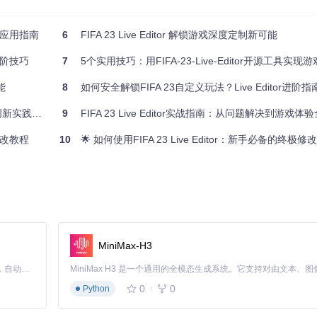
析与应用指南
6
FIFA 23 Live Editor 解锁游戏深度定制新可能
速度、力量、技术等关键属性，快速培养出符合自身战术体系的明星球员
进阶技巧
7
5个实用技巧：用FIFA-23-Live-Editor开源工具实现游
工具支持球员外观定制，包括发型、纹身等细节调整，打造独一无二的球
能
8
如何安全解锁FIFA 23自定义玩法？Live Editor进阶指
形象。
新实践指南
9
FIFA 23 Live Editor实战指南：从问题解决到游戏
会频率等参数。通过"更多转会选项"模组，玩家能解锁更丰富的转会谈
修改教程
10
🌟 如何使用FIFA 23 Live Editor：新手必备的终极
调整预算分配，为小球会打造逆袭之路。
"钞能力"玩法。
天气条件等比赛要素。通过脚本系统还能实现特殊比赛效果，如固定比分
剧情，如"世界杯黑马传奇"等主题玩法。
MiniMax-H3
条件下的战术效果。
Claude Code 的开源替代方案。连接任意大模型，编辑代码，运行命令，自动验证 — 全自动执行。用 Rust 构建，极致性能。 ｜ An open-source alternative to Claude Code. Connect any LLM, edit code, run commands, and verify changes — autonomously. Built in Rust for speed. Get Started
0
0
Python