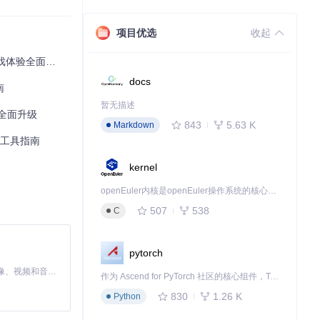
项目优选
收起
。结合合同延长
戏体验全面升级
员形象。
docs
南
暂无描述
体验全面升级
843
5.63 K
Markdown
判策略，实现现
修改工具指南
kernel
openEuler内核是openEuler操作系统的核心，既是系统性能与稳定性的基石，也是连接处理器、设备与服务的桥梁。
507
538
C
、球员状态锁定
pytorch
MiniMax H3 是一个通用的全模态生成系统。它支持对由文本、图像、视频和音频组成的多模态上下文进行统一理解，并能生成分辨率高达 2K、时长可达 15 秒的带原生立体声音频的视频。得益于面向任务泛化的系统设计，H3 在预训练阶段就已具备广泛的多模态上下文理解与生成能力，能够出色地执行复杂的多模态指令。
作为 Ascend for PyTorch 社区的核心组件，TorchNPU 是昇腾专为 PyTorch 打造的深度学习适配插件，使 PyTorch 框架能够直接调用昇腾 NPU，为开发者提供昇腾 AI 处理器的超强算力。
830
1.26 K
Python