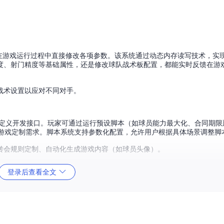
能，允许玩家在游戏运行过程中直接修改各项参数。该系统通过动态内存读写技术，
度、射门精度等基础属性，还是修改球队战术板配置，都能实时反馈在游
战术设置以应对不同对手。
与自定义开发接口。玩家可通过运行预设脚本（如球员能力最大化、合同期
特的游戏定制需求。脚本系统支持参数化配置，允许用户根据具体场景调整脚
转会规则定制、自动化生成游戏内容（如球员头像）。
登录后查看全文
形式扩展工具功能。现有模组覆盖球员编辑器增强、生涯模式等级上限提
启用或禁用不同模组，避免功能冲突。
 决策逻辑。