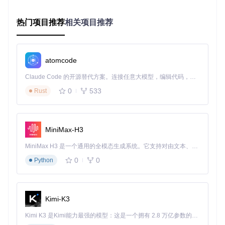
Ruffle扩展提供了多种配置选项，可以针对性地解决特定类型
的故障：
热门项目推荐
相关项目推荐
在扩展管理页面找到Ruffle扩展并点击"详情"
进入"扩展选项"配置界面，这里相当于扩展的"控制面板"
启用"使用兼容模式加载Flash内容"选项，该设置可以解决
atomcode
大多数脚本冲突问题
根据具体症状，调整"资源加载策略"和"脚本注入时机"等高
Claude Code 的开源替代方案。连接任意大模型，编辑代码，运行命令，自动验证 — 全自动执行。用 Rust 构建，极致性能。 ｜ An open-source alternative to Claude Code. Connect any LLM, edit code, run commands, and verify changes — autonomously. Built in Rust for speed. Get Started
级选项
0
533
Rust
重启Chrome浏览器使配置生效
核心配置逻辑位于项目的
web/packages/extension/src/c
ontent.ts
文件中，该文件控制着脚本注入和资源加载的策
MiniMax-H3
略。通过调整这些参数，可以有效解决资源加载限制问题。
MiniMax H3 是一个通用的全模态生成系统。它支持对由文本、图像、视频和音频组成的多模态上下文进行统一理解，并能生成分辨率高达 2K、时长可达 15 秒的带原生立体声音频的视频。得益于面向任务泛化的系统设计，H3 在预训练阶段就已具备广泛的多模态上下文理解与生成能力，能够出色地执行复杂的多模态指令。
专家级调试：手动脚本干预（适用于复杂病例）
0
0
Python
操作流程图
：
Kimi-K3
对于高级用户和开发者，可以采用更直接的"手术式干预"方
Kimi K3 是Kimi能力最强的模型：这是一个拥有 2.8 万亿参数的混合专家（MoE）模型，具备原生视觉理解能力，并支持 100 万 token 的上下文窗口。
法。当标准治疗方案无效时，手动注入脚本可以绕过扩展的自