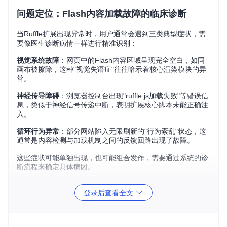
问题定位：Flash内容加载故障的临床诊断
当Ruffle扩展出现异常时，用户通常会遇到三类典型症状，需
要像医生诊断病情一样进行精准识别：
视觉系统故障
：网页中的Flash内容区域呈现完全空白，如同
画布被擦除，这种"视觉失语症"往往暗示着核心渲染模块的异
常。
神经传导障碍
：浏览器控制台出现"ruffle.js加载失败"等错误信
息，类似于神经信号传递中断，表明扩展核心脚本未能正确注
入。
循环行为异常
：部分网站陷入无限刷新的"行为紊乱"状态，这
通常是内容检测与加载机制之间的反馈回路出现了故障。
这些症状可能单独出现，也可能组合发作，需要通过系统的诊
断流程来确定具体病因。
分级解决方案：从基础到专家的诊疗路径
登录后查看全文
基础诊断：版本回退疗法（适用于急性症状发作）
操作流程图
：