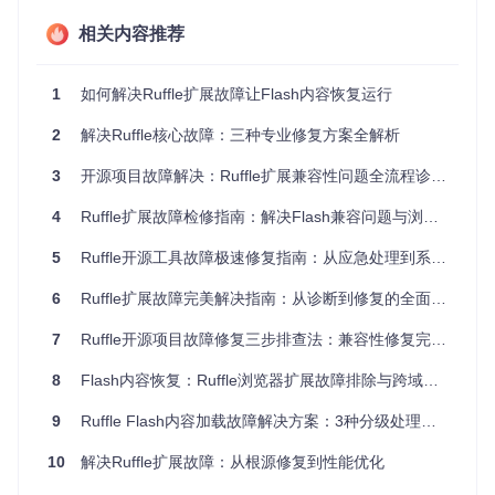
相关内容推荐
1
如何解决Ruffle扩展故障让Flash内容恢复运行
当遇到突发性故障时，最直接有效的方法是采用"版本回退疗
法"。就像更换不兼容的药物一样，将Ruffle扩展降级到经过临
床验证的稳定版本可以迅速缓解症状。具体操作如下：
2
解决Ruffle核心故障：三种专业修复方案全解析
访问Chrome的扩展管理中心（chrome://extensions/）
3
开源项目故障解决：Ruffle扩展兼容性问题全流程诊疗方案
启用右上角的"开发者模式"，这相当于打开诊断工具箱
4
Ruffle扩展故障检修指南：解决Flash兼容问题与浏览器故障
找到Ruffle扩展并执行"移除"操作，清除当前的异常版本
获取并安装稳定版本的Ruffle扩展文件
5
Ruffle开源工具故障极速修复指南：从应急处理到系统解决的效率提升方案
将下载的CRX文件直接拖拽到扩展管理页面完成安装
6
Ruffle扩展故障完美解决指南：从诊断到修复的全面方案
这种方法适用于大多数急性发作的故障，特别是在刚刚更新扩
展后出现的兼容性问题。
7
Ruffle开源项目故障修复三步排查法：兼容性修复完全指南
进阶修复：配置参数调整（适用于慢性兼容性问题）
8
Flash内容恢复：Ruffle浏览器扩展故障排除与跨域资源加载修复指南
操作流程图
：
9
Ruffle Flash内容加载故障解决方案：3种分级处理方法助你快速恢复播放
10
解决Ruffle扩展故障：从根源修复到性能优化
对于持续存在的兼容性问题，需要进行更精细的"参数调节"。