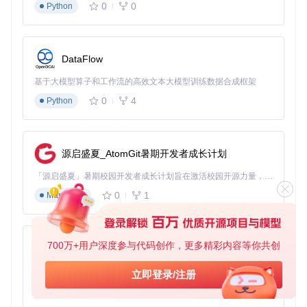
动机制，直接加载核心库：
0
0
Python
// 创建新的脚本元素
var
 script = 
document
.
createElement
(
'script'
DataFlow
// 指定稳定版本的Ruffle核心库
script.
src
 = 
'https://cdn.jsdelivr.net/npm/ruffle@stable/
基于大模型算子和工作流的高效文本大模型训练数据合成框架
// 将脚本注入到页面头部
document
.
head
.
appendChild
0
4
Python
这种方法通过直接从CDN加载核心库，绕过了扩展的自动注入
机制，适用于解决复杂的脚本冲突和资源加载问题。注入后，
源启盛夏_AtomGit暑期开发者成长计划
应立即测试Flash内容加载情况，并记录调试结果以便后续分
析。
「源启盛夏」暑期校园开发者成长计划旨在激活校园开源力量，通过积分激励、认证扶持、资源倾斜等形式，引导高校组织和开发者完成「入驻 — 建项目 — 做贡献 — 获认证 — 得资源」的完整闭环。无论你是想带领社团入驻平台的组织者，还是希望用代码贡献证明自己的开发者，都能在这里找到属于你的成长路径。
原理剖析：系统交互时序与故障根源
0
1
Markdown
系统交互时序图（文字描述）
浏览器启动 → 扩展激活 → 内容脚本注入 → Flash元素检测 → Ruffle核
700万+用户深度参与代码创作，更多精彩内容等你共创
py-xiaozhi
    ↑           ↑            ↑              ↑             
    └───────────┴────────────┴──────────────┴─────────────
基于Python的Xiaozhi AI，适用于想要完整Xiaozhi体验而无需拥有专用硬件的用户。
立即登录/注册
0
1
Python