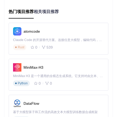
操作示例
：为3台测试用虚拟机生成MacBookPro16,2配置
热门项目推荐
相关项目推荐
# 启动工具后选择对应选项
1. Generate SMBIOS

2. Select MacBookPro16,2

atomcode
企业批量部署
Claude Code 的开源替代方案。连接任意大模型，编辑代码，运行命令，自动验证 — 全自动执行。用 Rust 构建，极致性能。 ｜ An open-source alternative to Claude Code. Connect any LLM, edit code, run commands, and verify changes — autonomously. Built in Rust for speed. Get Started
0
539
Rust
学校机房或企业办公环境需要快速配置多台计算机时：
通过配置文件预设SMBIOS类型和数量
生成的配置自动保存为标准化格式
MiniMax-H3
支持按批次编号命名，便于管理
开发测试环境
MiniMax H3 是一个通用的全模态生成系统。它支持对由文本、图像、视频和音频组成的多模态上下文进行统一理解，并能生成分辨率高达 2K、时长可达 15 秒的带原生立体声音频的视频。得益于面向任务泛化的系统设计，H3 在预训练阶段就已具备广泛的多模态上下文理解与生成能力，能够出色地执行复杂的多模态指令。
硬件驱动开发者可利用GenSMBIOS：
0
0
Python
快速切换不同SMBIOS配置测试驱动兼容性
模拟特定硬件环境复现问题
生成极端配置测试边界条件
DataFlow
技术解析：GenSMBIOS的内部工作机制
基于大模型算子和工作流的高效文本大模型训练数据合成框架