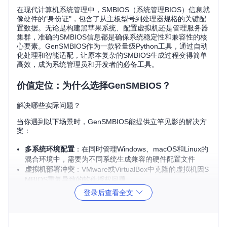
在现代计算机系统管理中，SMBIOS（系统管理BIOS）信息就
像硬件的"身份证"，包含了从主板型号到处理器规格的关键配
置数据。无论是构建黑苹果系统、配置虚拟机还是管理服务器
集群，准确的SMBIOS信息都是确保系统稳定性和兼容性的核
心要素。GenSMBIOS作为一款轻量级Python工具，通过自动
化处理和智能适配，让原本复杂的SMBIOS生成过程变得简单
高效，成为系统管理员和开发者的必备工具。
价值定位：为什么选择GenSMBIOS？
解决哪些实际问题？
当你遇到以下场景时，GenSMBIOS能提供立竿见影的解决方
案：
多系统环境配置
：在同时管理Windows、macOS和Linux的
混合环境中，需要为不同系统生成兼容的硬件配置文件
虚拟机部署冲突
：VMware或VirtualBox中克隆的虚拟机因S
MBIOS重复导致的软件授权问题
批量设备管理
：企业部署中需要为数十台设备快速生成唯一
登录后查看全文
硬件标识
黑苹果系统构建
：为Hackintosh配置匹配的Mac硬件信息以
通过系统验证