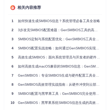
核心优势解析
相关内容推荐
与手动编辑或其他工具相比，GenSMBIOS的差异化优势体现
在：
1
如何快速生成SMBIOS信息？系统管理必备工具全攻略
零依赖部署
：自动下载并配置必要组件（如macserial工
具），新手也能一键启动
2
3步攻克SMBIOS配置难题：GenSMBIOS工具的高效解决方案
跨平台兼容
：通过Python脚本实现Windows/macOS/Linux
全平台支持，无需针对不同系统重新学习
3
SMBIOS定制与系统配置优化：GenSMBIOS工具全方位应用指南
智能配置识别
：自动检测Clover和OpenCore引导文件结
构，避免格式错误
4
SMBIOS配置实战攻略：如何通过GenSMBIOS实现系统硬件信息精准定制
批量生成效率
：一次操作可生成1-20组SMBIOS配置，大幅
减少重复劳动
5
高效生成SMBIOS：面向系统管理员与开发者的硬件配置定制指南
场景化应用：从基础到高级的实战案例
6
如何高效生成macOS兼容的SMBIOS信息：GenSMBIOS工具全解析
7
GenSMBIOS：专业SMBIOS生成与硬件配置工具全攻略
虚拟机环境配置
在虚拟化测试环境中，每个虚拟机需要唯一的SMBIOS信息以
8
GenSMBIOS高效管理实战指南：从硬件冲突到云部署的全流程解决方案
模拟真实硬件。使用GenSMBIOS可以：
9
SMBIOS配置与黑苹果工具：GenSMBIOS完全使用指南
为每个VM实例生成独立的硬件标识符
避免因重复序列号导致的软件授权冲突
10
GenSMBIOS：黑苹果系统SMBIOS信息生成的高效解决方案
模拟不同品牌型号的硬件环境进行兼容性测试