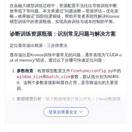
在金融大模型训练过程中，资源配置不当往往导致训练中断、
效率低下等问题。本文将通过"问题诊断→资源评估→优化策
略→效果验证"四阶段逻辑链，帮助开发者系统性解决Kronos
模型训练中的资源瓶颈，实现高效训练与成本控制的平衡。
诊断训练资源瓶颈：识别常见问题与解决方案
定位显存溢出根源：三步排查法
显存溢出是Kronos训练中最常见的问题，通常表现为"CUDA o
ut of memory"错误。通过以下步骤可快速定位问题：
参数检查
：检查模型配置文件
finetune/config.py
中的
window_size
和
batch_size
参数，默认值分别为90和5
0。这两个参数直接影响显存占用，是导致溢出的主要原
因。
数据维度分析
：输入数据维度计算公式为： [ \text{数据缓
存} = \text{window_size} \times \text{batch_size} \times \t
ext{features} \times 4 \text{字节} ] 以默认配置为例，90步
登录后查看全文
窗口×50批次×6特征（OHLCV+成交额）= 90×50×6×4 = 1
08,000字节 ≈ 105KB，虽然数据缓存本身不大，但叠加模
型参数和优化器状态后，总显存需求显著增加。