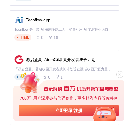
缓存} + \text{临时变量} ]
模型参数
：基础配置约4-8GB，与模型深度和宽度正相关
输入数据
：按前文公式计算，默认配置约105KB
Toonflow-app
梯度缓存
：约为模型参数的3倍（AdamW优化器）
临时变量
：约为模型参数的50%，用于中间计算
Toonflow 是一款 AI 短剧漫剧工具，能够利用 AI 技术将小说自动转化为剧本，并结合 AI 生成的图片和视频，实现高效的短剧创作。借助 Toonflow，可以轻松完成从文字到影像的全流程，让短剧制作变得更加智能与便捷。
0
16
HTML
以512窗口配置为例：8GB（模型）+ 0.5MB（数据）+ 24GB
（梯度）+ 4GB（临时）= 36GB，建议选择40GB以上显存的
GPU。
本地与云服务器成本对比分析
源启盛夏_AtomGit暑期开发者成长计划
配
置
硬件规
适用场
「源启盛夏」暑期校园开发者成长计划旨在激活校园开源力量，通过积分激励、认证扶持、资源倾斜等形式，引导高校组织和开发者完成「入驻 — 建项目 — 做贡献 — 获认证 — 得资源」的完整闭环。无论你是想带领社团入驻平台的组织者，还是希望用代码贡献证明自己的开发者，都能在这里找到属于你的成长路径。
单月成本
优势
方
格
景
0
1
Markdown
案
本
一次性投
长期使用成本
RTX 40
地
中小规
入约1.5
低，数据隐私有
90 (24
700万+用户深度参与代码创作，更多精彩内容等你共创
设
模训练
AionUi
GB)
万元
保障
备
免费、本地、开源的 24/7 全天候 Cowork 应用，以及适用于 Gemini CLI、Claude Code、Codex、OpenCode、Qwen Code、Goose CLI、Auggie 等的 OpenClaw | 🌟 喜欢就点star吧
立即登录/注册
云
大规模
0
6
服
TypeScript
约1.2万
按需付费，弹性
A100 (4
并行训
务
0GB)
元/月
扩展
练
器