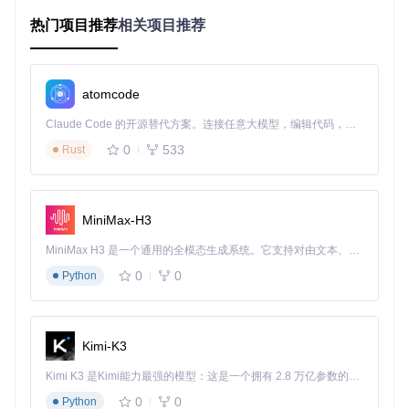
任务管理器监控
：训练开始时通过
nvidia-smi
命令监控
热门项目推荐
相关项目推荐
显存占用，若瞬间达到90%以上，则说明批次大小设置过
高。
atomcode
图1-1：Kronos训练显存占用趋势图（红框区域显示显存峰值
Claude Code 的开源替代方案。连接任意大模型，编辑代码，运行命令，自动验证 — 全自动执行。用 Rust 构建，极致性能。 ｜ An open-source alternative to Claude Code. Connect any LLM, edit code, run commands, and verify changes — autonomously. Built in Rust for speed. Get Started
超过阈值）
0
533
Rust
诊断 checkpoint：硬件适配检测
你的GPU显存是否小于24GB？→ 跳转至3.2节虚拟内存优
化方案
MiniMax-H3
训练时长是否超过预期300%？→ 跳转至4.1节混合精度训
练方案
MiniMax H3 是一个通用的全模态生成系统。它支持对由文本、图像、视频和音频组成的多模态上下文进行统一理解，并能生成分辨率高达 2K、时长可达 15 秒的带原生立体声音频的视频。得益于面向任务泛化的系统设计，H3 在预训练阶段就已具备广泛的多模态上下文理解与生成能力，能够出色地执行复杂的多模态指令。
是否需要在笔记本电脑上运行训练？→ 跳转至3.3节低功耗
配置方案
0
0
Python
评估计算资源需求：科学配置硬件与云服务
Kimi-K3
计算显存需求：四要素公式法
Kimi K3 是Kimi能力最强的模型：这是一个拥有 2.8 万亿参数的混合专家（MoE）模型，具备原生视觉理解能力，并支持 100 万 token 的上下文窗口。
Kronos模型的显存需求由四部分组成，完整计算公式如下： [
\text{总显存} = \text{模型参数} + \text{输入数据} + \text{梯度
0
0
Python