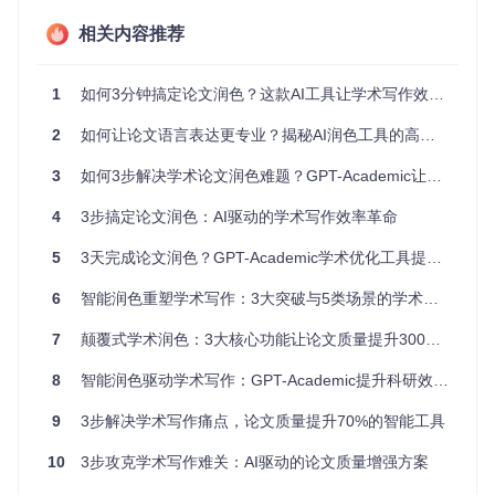
特征自动分配最优模型，平衡专业性与处理效率。
相关内容推荐
📊 智能分段与批量处理
针对学术文本特点开发的分段算法，能智能识别段落边界，避
免拆分公式和引用内容。中文文本默认按300-800字符分段，
1
如何3分钟搞定论文润色？这款AI工具让学术写作效率翻倍
英文文本按600-1600字符优化，确保上下文连贯性的同时最
大化处理效率。支持100页以上大型文档的断点续传，进度实
2
如何让论文语言表达更专业？揭秘AI润色工具的高效用法
时可视化，彻底解决长篇论文处理难题。
3
如何3步解决学术论文润色难题？GPT-Academic让论文质量提升300%的实战指南
五步操作法：从文件到定稿的全流程指南
4
3步搞定论文润色：AI驱动的学术写作效率革命
1. 准备工作
5
3天完成论文润色？GPT-Academic学术优化工具提升科研效率指南
确保待处理文件满足以下条件：
6
智能润色重塑学术写作：3大突破与5类场景的学术效率提升指南
PDF文件：文字可复制（非图片扫描件）
7
Latex项目：提供主tex文件及相关依赖
颠覆式学术润色：3大核心功能让论文质量提升300%的AI工具
Word文档：建议转换为PDF格式获得最佳效果
8
智能润色驱动学术写作：GPT-Academic提升科研效率全指南
# 推荐的文件预处理命令
# 将Word转换为PDF（需安装libreoffice）
9
3步解决学术写作痛点，论文质量提升70%的智能工具
10
3步攻克学术写作难关：AI驱动的论文质量增强方案
2. 功能选择