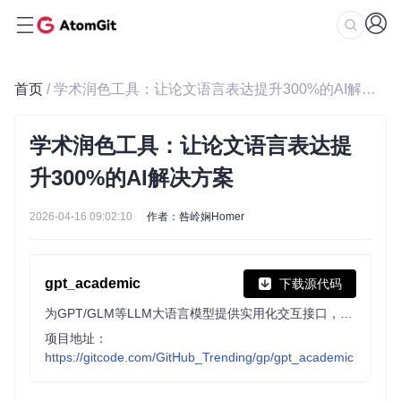
首页
/ 学术润色工具：让论文语言表达提升300%的AI解决方案
学术润色工具：让论文语言表达提
升300%的AI解决方案
2026-04-16 09:02:10
作者：咎岭娴Homer
gpt_academic
下载源代码
为GPT/GLM等LLM大语言模型提供实用化交互接口，特别优化论文阅读/润色/写作体验，模块化设计，支持自定义快捷按钮&函数插件，支持Python和C++等项目剖析&自译解功能，PDF/LaTex论文翻译&总结功能，支持并行问询多种LLM模型，支持chatglm3等本地模型。接入通义千问, deepseekcoder, 讯飞星火, 文心一言, llama2, rwkv, claude2, moss等。
项目地址：
https://gitcode.com/GitHub_Trending/gp/gpt_academic