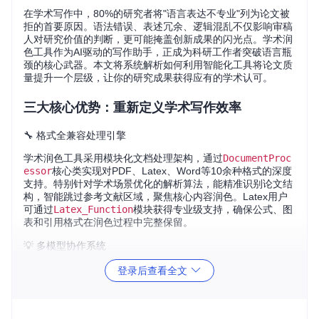
在学术写作中，80%的研究者将"语言表达不专业"列为论文被
拒的首要原因。语法错误、表述冗余、逻辑混乱不仅影响审稿
人对研究价值的判断，更可能掩盖创新成果的闪光点。学术润
色工具作为AI驱动的写作助手，正成为科研工作者突破语言瓶
颈的核心武器。本文将系统解析如何利用智能化工具将论文质
量提升一个层级，让你的研究成果获得应有的学术认可。
三大核心优势：重新定义学术写作效率
🔧 格式全兼容处理引擎
学术润色工具采用模块化文档处理架构，通过
DocumentProc
essor
核心类实现对PDF、Latex、Word等10余种格式的深度
支持。特别针对学术场景优化的解析算法，能精准识别论文结
构，智能跳过参考文献区域，聚焦核心内容润色。Latex用户
可通过
Latex_Function
模块获得专业级支持，确保公式、图
表和引用格式在润色过程中完整保留。
💡 多模型协作系统
内置的模型桥接器支持同时调用GPT系列、Claude、ChatGL
登录后查看全文
M等多种大语言模型，形成互补优势。技术论文推荐使用Code
Llama处理专业术语，人文社科类可选择通义千问优化表达流
畅度，医学论文则可启用专用术语保护机制。系统会根据文本