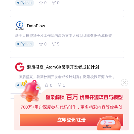
文件格式检测与转换
0
0
Python
内容智能提取与分段
并行调用LLM处理文本
结果重组与格式恢复
5. 结果导出与对比
DataFlow
处理完成后可选择多种输出格式：
基于大模型算子和工作流的高效文本大模型训练数据合成框架
0
5
Markdown：适合在线分享与版本控制
Python
PDF：保持学术排版规范，高亮显示修改处
Word：便于进一步人工编辑
Latex：完整保留原始格式结构
源启盛夏_AtomGit暑期开发者成长计划
「源启盛夏」暑期校园开发者成长计划旨在激活校园开源力量，通过积分激励、认证扶持、资源倾斜等形式，引导高校组织和开发者完成「入驻 — 建项目 — 做贡献 — 获认证 — 得资源」的完整闭环。无论你是想带领社团入驻平台的组织者，还是希望用代码贡献证明自己的开发者，都能在这里找到属于你的成长路径。
图2：学术润色前后对比界面，显示修改说明和语法优化建议
0
1
Markdown
场景化应用指南：不同学科的定制策略
理工科论文
700万+用户深度参与代码创作，更多精彩内容等你共创
py-xiaozhi
核心需求
：术语准确性+逻辑严密性
基于Python的Xiaozhi AI，适用于想要完整Xiaozhi体验而无需拥有专用硬件的用户。
立即登录/注册
启用"公式保护"功能，避免LLM误修改数学表达式
0
1
Python
在高级参数中指定"使用被动语态"和"减少主观表述"