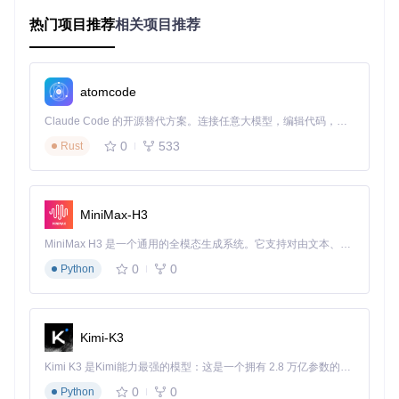
U）
生成能力
：支持768x768分辨率，单图生成时间约25秒
热门项目推荐
相关项目推荐
扩展功能
：可启用轻度高清修复（ upscale=1.5x）
16GB以上显存设备（如RTX 4090）
推荐方案
：FP16混合精度
核心配置
：
gpu_weight_ratio=0.9
（90%权重驻留GP
atomcode
U）
Claude Code 的开源替代方案。连接任意大模型，编辑代码，运行命令，自动验证 — 全自动执行。用 Rust 构建，极致性能。 ｜ An open-source alternative to Claude Code. Connect any LLM, edit code, run commands, and verify changes — autonomously. Built in Rust for speed. Get Started
生成能力
：支持1024x1024分辨率，单图生成时间约15秒
高级功能
：可同时加载多个LoRA和ControlNet
0
533
Rust
技术原理解析：量化方案核心差异
MiniMax-H3
NF4量化技术
NF4（4-bit NormalFloat）是Meta提出的非线性量化格式，通
MiniMax H3 是一个通用的全模态生成系统。它支持对由文本、图像、视频和音频组成的多模态上下文进行统一理解，并能生成分辨率高达 2K、时长可达 15 秒的带原生立体声音频的视频。得益于面向任务泛化的系统设计，H3 在预训练阶段就已具备广泛的多模态上下文理解与生成能力，能够出色地执行复杂的多模态指令。
过正态分布映射实现高精度压缩。其核心优势在于保留权重分
0
0
Python
布特征，在4bit精度下实现接近FP16的生成质量。实现逻辑位
于
backend/operations_bnb.py
的
ForgeParams4bit
类，
通过自动触发量化机制（
_quantize
方法）实现模型加载时的
动态压缩。
Kimi-K3
应用场景
：12-16GB显存设备追求质量与性能平衡
Kimi K3 是Kimi能力最强的模型：这是一个拥有 2.8 万亿参数的混合专家（MoE）模型，具备原生视觉理解能力，并支持 100 万 token 的上下文窗口。
局限性
：对低端GPU兼容性较差，LoRA训练支持有限
0
0
Python