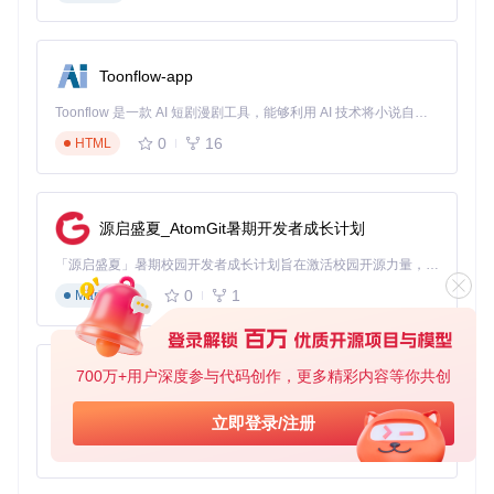
GGUF量化格式
GGUF是Llama.cpp项目推出的通用量化格式，通过
packages
_3rdparty/gguf
实现PyTorch兼容。其量化等级定义在
back
Toonflow-app
end/operations_gguf.py
中，提供Q4_0（4bit）、Q5_1
（5bit）和Q8_0（8bit）等选项，支持按层分配不同精度。
Toonflow 是一款 AI 短剧漫剧工具，能够利用 AI 技术将小说自动转化为剧本，并结合 AI 生成的图片和视频，实现高效的短剧创作。借助 Toonflow，可以轻松完成从文字到影像的全流程，让短剧制作变得更加智能与便捷。
应用场景
：8GB以下显存设备的低资源部署
0
16
HTML
局限性
：推理速度较慢，部分高级功能（如ControlNet）支持
不完善
FP16混合精度
源启盛夏_AtomGit暑期开发者成长计划
FP16混合精度方案通过
backend/memory_management.py
的
load_model_gpu
函数实现智能精度分配，将计算密集型组
「源启盛夏」暑期校园开发者成长计划旨在激活校园开源力量，通过积分激励、认证扶持、资源倾斜等形式，引导高校组织和开发者完成「入驻 — 建项目 — 做贡献 — 获认证 — 得资源」的完整闭环。无论你是想带领社团入驻平台的组织者，还是希望用代码贡献证明自己的开发者，都能在这里找到属于你的成长路径。
件（如Unet）保留FP16精度，而将文本编码器等组件降精度
0
1
Markdown
处理。
应用场景
：高性能显卡的高质量生成需求
局限性
：显存占用高，需要16GB以上显存支持
700万+用户深度参与代码创作，更多精彩内容等你共创
AionUi
实操步骤：三种方案的部署流程
免费、本地、开源的 24/7 全天候 Cowork 应用，以及适用于 Gemini CLI、Claude Code、Codex、OpenCode、Qwen Code、Goose CLI、Auggie 等的 OpenClaw | 🌟 喜欢就点star吧
立即登录/注册
0
6
TypeScript
🔧 环境准备
# 克隆项目仓库