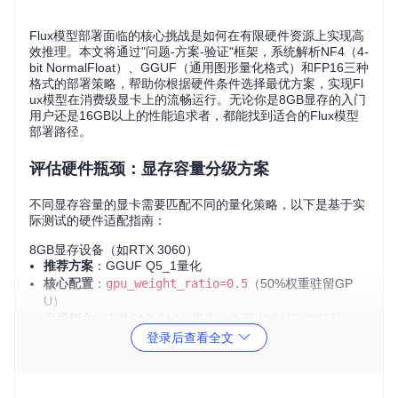
Flux模型部署面临的核心挑战是如何在有限硬件资源上实现高
效推理。本文将通过"问题-方案-验证"框架，系统解析NF4（4-
bit NormalFloat）、GGUF（通用图形量化格式）和FP16三种
格式的部署策略，帮助你根据硬件条件选择最优方案，实现Fl
ux模型在消费级显卡上的流畅运行。无论你是8GB显存的入门
用户还是16GB以上的性能追求者，都能找到适合的Flux模型
部署路径。
评估硬件瓶颈：显存容量分级方案
不同显存容量的显卡需要匹配不同的量化策略，以下是基于实
际测试的硬件适配指南：
8GB显存设备（如RTX 3060）
推荐方案
：GGUF Q5_1量化
核心配置
：
gpu_weight_ratio=0.5
（50%权重驻留GP
U）
生成能力
：支持512x512分辨率，单图生成时间约45秒
限制条件
：禁用高清修复，LoRA加载不超过2个
登录后查看全文
12GB显存设备（如RTX 3080）
推荐方案
：NF4量化
核心配置
：
gpu_weight_ratio=0.7
（70%权重驻留GP