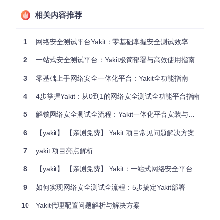
✅
Node.js环境配置
前往Node.js官网下载LTS版本，建议选
择16.x以上版本以确保兼容性。安装完成后验证：
相关内容推荐
node -v  
# 应显示v16.x.x或更高版本
1
网络安全测试平台Yakit：零基础掌握安全测试效率提升指南
✅
Yarn包管理器安装
使用npm全局安装Yarn：
2
一站式安全测试平台：Yakit极简部署与高效使用指南
3
零基础上手网络安全一体化平台：Yakit全功能指南
npm install -g yarn

yarn -v  
# 验证安装成功
4
4步掌握Yakit：从0到1的网络安全测试全功能平台指南
✅
Git版本控制工具
从Git官网下载对应系统的安装包，完成后
5
解锁网络安全测试全流程：Yakit一体化平台安装与实战指南
配置用户信息：
6
【yakit】 【亲测免费】 Yakit 项目常见问题解决方案
git config --global user.name 
"Your Name"
7
yakit 项目亮点解析
git config --global user.email 
"your.email@example.com"
8
【yakit】 【亲测免费】 Yakit：一站式网络安全平台安装与配置指南
⚠️
注意
：Linux系统可能需要额外安装build-essential包：
9
如何实现网络安全测试全流程：5步搞定Yakit部署
sudo
 apt-get install build-essential  
# Debian/Ubuntu系统
10
Yakit代理配置问题解析与解决方案