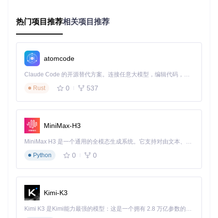
快速部署指南：三步启动Yakit
热门项目推荐
相关项目推荐
1. 获取代码库
通过Git拉取项目代码：
atomcode
git 
clone
cd
Claude Code 的开源替代方案。连接任意大模型，编辑代码，运行命令，自动验证 — 全自动执行。用 Rust 构建，极致性能。 ｜ An open-source alternative to Claude Code. Connect any LLM, edit code, run commands, and verify changes — autonomously. Built in Rust for speed. Get Started
2. 安装项目依赖
0
537
Rust
使用Yarn安装所有依赖包：
MiniMax-H3
3. 启动应用程序
MiniMax H3 是一个通用的全模态生成系统。它支持对由文本、图像、视频和音频组成的多模态上下文进行统一理解，并能生成分辨率高达 2K、时长可达 15 秒的带原生立体声音频的视频。得益于面向任务泛化的系统设计，H3 在预训练阶段就已具备广泛的多模态上下文理解与生成能力，能够出色地执行复杂的多模态指令。
开发模式启动Yakit：
0
0
Python
Kimi-K3
首次启动会自动编译前端资源，可能需要3-5分钟，请耐心等
待。成功启动后将自动打开应用界面。
Kimi K3 是Kimi能力最强的模型：这是一个拥有 2.8 万亿参数的混合专家（MoE）模型，具备原生视觉理解能力，并支持 100 万 token 的上下文窗口。