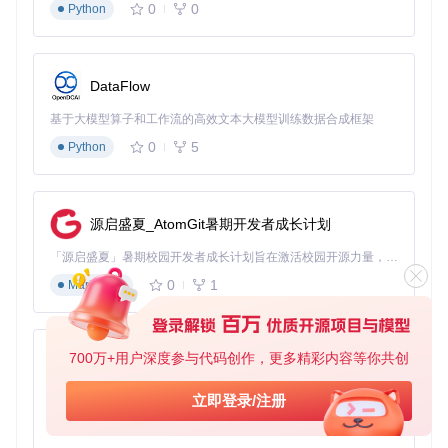
0
0
Python
核心功能探索：从基础到进阶
DataFlow
MITM交互式劫持技术
基于大模型算子和工作流的高效文本大模型训练数据合成框架
Yakit的中间人劫持模块支持实时流量捕获与修改，通过简单配
置即可实现：
0
5
Python
在"MITM交互劫持"标签页设置监听端口
配置系统代理指向Yakit
启用HTTPS证书信任
源启盛夏_AtomGit暑期开发者成长计划
开始捕获并分析流量
「源启盛夏」暑期校园开发者成长计划旨在激活校园开源力量，通过积分激励、认证扶持、资源倾斜等形式，引导高校组织和开发者完成「入驻 — 建项目 — 做贡献 — 获认证 — 得资源」的完整闭环。无论你是想带领社团入驻平台的组织者，还是希望用代码贡献证明自己的开发者，都能在这里找到属于你的成长路径。
0
1
Markdown
Web模糊测试工作流
Web Fuzzer模块提供强大的漏洞探测能力：
700万+用户深度参与代码创作，更多精彩内容等你共创
py-xiaozhi
支持自定义 payload 生成
实时响应分析与结果标记
基于Python的Xiaozhi AI，适用于想要完整Xiaozhi体验而无需拥有专用硬件的用户。
立即登录/注册
集成常见漏洞检测规则
0
1
Python
支持请求/响应Hook扩展