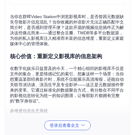
当你在群晖Video Station中浏览影视库时，是否曾因元数据缺
失导致影片信息混乱？当你收藏的外语影片无法正确匹配中文
简介时，是否感到管理不便？这款开源的视频信息插件正为解
决这些痛点而来——通过整合豆瓣、TMDB等多平台数据源，
为你的私人影视库注入精准而丰富的信息维度，重新定义家庭
媒体中心的管理体验。
核心价值：重新定义影视库的信息架构
在数字化娱乐日益普及的今天，一个精心组织的影视库不仅是
文件的集合，更是情感记忆的索引。想象这样一个场景：当你
想重温某部经典影片时，系统不仅能展示高清海报，还能自动
关联导演访谈、演员生平及专业影评——这正是元数据插件带
来的变革。它通过标准化的数据聚合方式，将分散在不同平台
的影视信息转化为统一的知识图谱，让每部影片都拥有完整
的"数字身份证"。
多维度信息生态系统
传统媒体库管理往往受限于单一数据源的信息深度，而这款插
登录后查看全文
件构建了真正的多源信息生态。通过分析项目结构中的
scrap
eflows
目录可以发现，插件已内置豆瓣、猫眼、TMDB等15