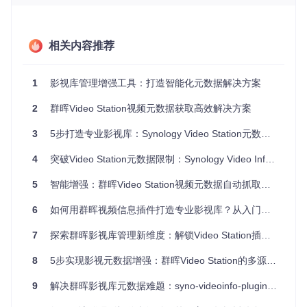
种数据采集模板，覆盖电影、电视剧及单集内容的全方位信息
获取。这种设计使系统能够根据内容类型自动选择最优数据源
组合，例如为国产剧优先匹配豆瓣评分，为好莱坞大片则侧重
TMDB的国际信息。
相关内容推荐
安全与效率的双重保障
1
影视库管理增强工具：打造智能化元数据解决方案
在网络安全日益重要的今天，插件创新性地集成了DNS-over-
HTTPS功能。通过
resolvers.conf
配置文件，用户可以添加
2
群晖Video Station视频元数据获取高效解决方案
多个加密DNS解析器，在保证数据传输安全的同时，有效规避
区域访问限制。这种设计特别适合需要访问国际数据源的用
3
5步打造专业影视库：Synology Video Station元数据增强全攻略
户，在不牺牲安全性的前提下，实现了信息获取的高效与稳
定。
4
突破Video Station元数据限制：Synology Video Info Plugin全方位配置指南
实施路径：从部署到验证的全流程指南
5
智能增强：群晖Video Station视频元数据自动抓取插件深度体验
将强大的功能转化为实际应用，需要清晰的实施路径。无论是
6
如何用群晖视频信息插件打造专业影视库？从入门到精通
初次接触群晖插件的新手，还是经验丰富的家庭影院爱好者，
都能通过以下步骤快速构建增强型媒体中心。
7
探索群晖影视库管理新维度：解锁Video Station插件的多源元数据同步能力
准备阶段：环境与资源核查
8
5步实现影视元数据增强：群晖Video Station的多源数据聚合方案
在开始部署前，请确保你的群晖设备满足以下条件：已安装Py
thon 3.6或更高版本，Video Station应用为最新版，且系统具
9
解决群晖影视库元数据难题：syno-videoinfo-plugin的革新性解决方案
备访问互联网的权限。这些基础条件将确保插件能够正常编译