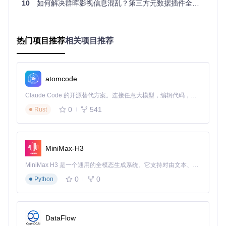
和运行。你可以通过群晖套件中心检查并更新相关组件，为后
10
如何解决群晖影视信息混乱？第三方元数据插件全攻略
续操作奠定基础。
执行阶段：源码获取与打包
热门项目推荐
相关项目推荐
获取插件源码是实施过程的第一步。在群晖的终端环境中，通
过以下命令克隆项目仓库：
atomcode
Claude Code 的开源替代方案。连接任意大模型，编辑代码，运行命令，自动验证 — 全自动执行。用 Rust 构建，极致性能。 ｜ An open-source alternative to Claude Code. Connect any LLM, edit code, run commands, and verify changes — autonomously. Built in Rust for speed. Get Started
进入项目目录后，执行打包命令生成符合Video Station要求的
安装文件：
0
541
Rust
MiniMax-H3
这条命令会在项目的
dist
目录下创建一个ZIP格式的安装包，
包含插件运行所需的全部组件和配置文件。
MiniMax H3 是一个通用的全模态生成系统。它支持对由文本、图像、视频和音频组成的多模态上下文进行统一理解，并能生成分辨率高达 2K、时长可达 15 秒的带原生立体声音频的视频。得益于面向任务泛化的系统设计，H3 在预训练阶段就已具备广泛的多模态上下文理解与生成能力，能够出色地执行复杂的多模态指令。
0
0
Python
验证阶段：安装与基础功能测试
打包完成后，在Video Station的设置界面中找到"视频信息插
件"选项，通过"新增"按钮选择生成的ZIP文件。安装成功后，
系统会自动加载插件并显示配置界面。此时，你可以通过添加
DataFlow
一个测试视频文件，观察元数据是否能够自动匹配，以此验证