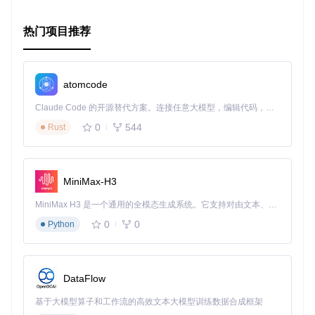
现在，就让我们一起体验Praxis带来的高效与便捷，打造卓越
的API服务吧！
热门项目推荐
atomcode
Claude Code 的开源替代方案。连接任意大模型，编辑代码，运行命令，自动验证 — 全自动执行。用 Rust 构建，极致性能。 ｜ An open-source alternative to Claude Code. Connect any LLM, edit code, run commands, and verify changes — autonomously. Built in Rust for speed. Get Started
0
544
Rust
MiniMax-H3
MiniMax H3 是一个通用的全模态生成系统。它支持对由文本、图像、视频和音频组成的多模态上下文进行统一理解，并能生成分辨率高达 2K、时长可达 15 秒的带原生立体声音频的视频。得益于面向任务泛化的系统设计，H3 在预训练阶段就已具备广泛的多模态上下文理解与生成能力，能够出色地执行复杂的多模态指令。
0
0
Python
DataFlow
基于大模型算子和工作流的高效文本大模型训练数据合成框架