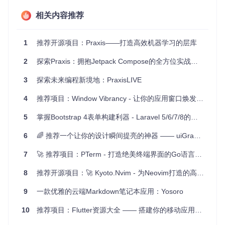
SaaS应用后端
相关内容推荐
数据交换平台
IoT设备通信接口
微服务架构中的组件交互
1
推荐开源项目：Praxis——打造高效机器学习的层库
项目特点
2
探索Praxis：拥抱Jetpack Compose的全方位实战应用
精准文档同步
- 通过源码直接生成文档，确保了文档实时
3
探索未来编程新境地：PraxisLIVE
更新。
强大的数据选择性
- 使用GraphQL语法提供更灵活的数据
4
推荐项目：Window Vibrancy - 让你的应用窗口焕发光彩
获取方式。
优雅的设计流程
- 前期设计，后期实现，提高开发效率。
5
掌握Bootstrap 4表单构建利器 - Laravel 5/6/7/8的完美搭档
一键启动
- 快速创建项目，轻松上手。
可扩展性
- 支持自定义功能，以满足各种业务需求。
6
🌈 推荐一个让你的设计瞬间提亮的神器 —— uiGradients
社区支持
- 有活跃的邮件列表和Slack频道，以及详细的官
方教程和参考资料。
7
🚀 推荐项目：PTerm - 打造绝美终端界面的Go语言框架
要尝试Praxis，请按照项目Readme中的
Quickstart
指南进
8
推荐开源项目：🚀 Kyoto.Nvim - 为Neovim打造的高效能、美观且高度自定义的配置框架
行操作，开启你的API构建之旅吧！
9
一款优雅的云端Markdown笔记本应用：Yosoro
想要了解更多Praxis的信息和详细使用教程，可以访问
www.pr
axis-framework.io
，或者加入我们的Google Group和Slack社
10
推荐项目：Flutter资源大全 —— 搭建你的移动应用之旅
区，参与讨论和支持。