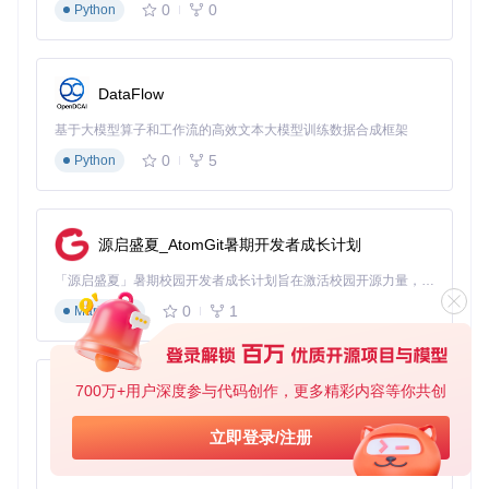
0
0
Python
使用网络别名
：为容器设置易于识别的网络别名，方便在
其他容器或设备中引用。
配置网络安全策略
：限制容器的网络访问权限，只开放必
要的端口和服务，提高系统安全性。
DataFlow
智能家居音乐设备兼容性配置技巧
基于大模型算子和工作流的高效文本大模型训练数据合成框架
0
5
Python
不同的智能家居音乐设备在功能和兼容性方面存在差异，以下
是常见设备的兼容性矩阵及配置建议：
设备
核心功能支
最佳使用
源启盛夏_AtomGit暑期开发者成长计划
配置要点
型号
持
场景
「源启盛夏」暑期校园开发者成长计划旨在激活校园开源力量，通过积分激励、认证扶持、资源倾斜等形式，引导高校组织和开发者完成「入驻 — 建项目 — 做贡献 — 获认证 — 得资源」的完整闭环。无论你是想带领社团入驻平台的组织者，还是希望用代码贡献证明自己的开发者，都能在这里找到属于你的成长路径。
完整播放控
确保固件版本最新，
客厅主音
L06A/
制、语音交
0
1
Markdown
L07A
开启设备发现功能
箱
互
S12系
基础播放、
配置固定IP，关闭不
卧室辅助
列
音量调节
必要的音效增强
音箱
700万+用户深度参与代码创作，更多精彩内容等你共创
py-xiaozhi
调整语音识别灵敏
语音优化、
书房个人
LX5A/
度，选择合适的音效
基于Python的Xiaozhi AI，适用于想要完整Xiaozhi体验而无需拥有专用硬件的用户。
立即登录/注册
LX05
音质增强
使用
模式
0
1
Python
触屏
界面交互、
开启屏幕常亮，调整
厨房、健