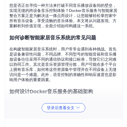
您是否正在寻找一种方法来打破不同音乐播放设备间的壁垒，
实现无缝的跨设备音乐控制体验？Docker音乐服务与智能家居
整合方案正是为解决这一痛点而设计，让您能够轻松掌控家中
所有音乐设备，享受流畅的音乐体验。本文将从问题发现、方
案解析到价值呈现，全面介绍如何构建这一系统。
如何诊断智能家居音乐系统的常见问题
在构建智能家居音乐系统时，用户常常会遇到各种挑战。首先
是设备兼容性问题，不同品牌、不同型号的智能音箱和音乐播
放设备往往采用不同的通信协议和接口标准，导致它们之间难
以协同工作。其次是音乐资源管理分散，用户可能在多个平台
上拥有音乐库，如何将这些资源集中管理并在不同设备上无缝
访问是一个难题。此外，语音控制的准确性和响应速度也是影
响用户体验的重要因素。
如何设计Docker音乐服务的基础架构
要构建一个稳定、高效的Docker音乐服务，合理的架构设计至
登录后查看全文
关重要。首先需要选择合适的Docker镜像，考虑到系统的稳定
性和功能完整性，建议选择官方维护的或社区活跃度高的镜
像。其次是容器的网络配置，为了实现跨设备通信，需要确保
容器能够与家庭网络中的其他设备正常通信。可以采用桥接网