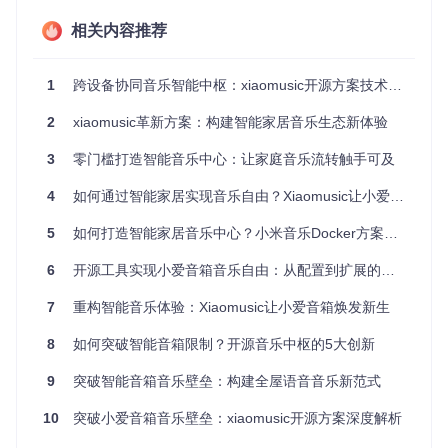
络模式，将容器连接到家庭局域网中。另外，数据持久化也是
必须考虑的因素，通过挂载本地目录到容器中，确保音乐文件
相关内容推荐
和配置数据不会因容器重启而丢失。
1
跨设备协同音乐智能中枢：xiaomusic开源方案技术赋能智能家居音乐体验
Docker部署音乐服务的架构示意图，展示了容器与其他智能家
2
xiaomusic革新方案：构建智能家居音乐生态新体验
居设备的连接方式
3
零门槛打造智能音乐中心：让家庭音乐流转触手可及
如何实现多节点Docker音乐服务部署
4
如何通过智能家居实现音乐自由？Xiaomusic让小爱音箱突破播放限制
对于较大的家庭或需要在多个房间部署音乐服务的场景，多节
点部署是一个不错的选择。首先需要准备多个运行Docker的主
5
如何打造智能家居音乐中心？小米音乐Docker方案让多设备无缝播放
机，可以是物理机或虚拟机。然后在每个节点上部署音乐服务
容器，并通过Docker Swarm或Kubernetes等容器编排工具进
6
开源工具实现小爱音箱音乐自由：从配置到扩展的完整指南
行管理。为了实现音乐的同步播放，需要使用支持多房间同步
的音乐播放软件，并配置相应的网络参数。以下是一个简单的
7
重构智能音乐体验：Xiaomusic让小爱音箱焕发新生
Docker Compose配置示例，用于多节点部署：
8
如何突破智能音箱限制？开源音乐中枢的5大创新
version:
'3'
9
突破智能音箱音乐壁垒：构建全屋语音音乐新范式
services:
music-service:
10
突破小爱音箱音乐壁垒：xiaomusic开源方案深度解析
image:
hanxi/xiaomusic
ports: