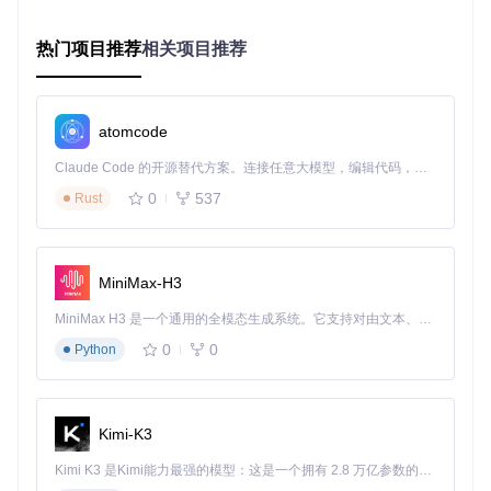
-
"8090:8090"
volumes:
-
/local/music:/app/music
热门项目推荐
相关项目推荐
-
/local/config:/app/conf
environment:
-
XIAOMUSIC_PUBLIC_PORT=8090
deploy:
atomcode
replicas:
3
# 部署3个节点
placement:
Claude Code 的开源替代方案。连接任意大模型，编辑代码，运行命令，自动验证 — 全自动执行。用 Rust 构建，极致性能。 ｜ An open-source alternative to Claude Code. Connect any LLM, edit code, run commands, and verify changes — autonomously. Built in Rust for speed. Get Started
constraints:
 [
node.role
==
worker
0
537
Rust
容器网络配置的5个实用技巧
MiniMax-H3
选择合适的网络模式
：根据实际需求选择桥接模式、host
模式或overlay模式。桥接模式适合简单的单节点部署，ho
MiniMax H3 是一个通用的全模态生成系统。它支持对由文本、图像、视频和音频组成的多模态上下文进行统一理解，并能生成分辨率高达 2K、时长可达 15 秒的带原生立体声音频的视频。得益于面向任务泛化的系统设计，H3 在预训练阶段就已具备广泛的多模态上下文理解与生成能力，能够出色地执行复杂的多模态指令。
st模式可以直接使用主机网络，overlay模式则适用于多节
0
0
Python
点部署。
配置端口映射
：确保容器内的服务端口正确映射到主机，
以便外部设备能够访问。例如，将容器的8090端口映射到
主机的8090端口。
Kimi-K3
设置静态IP
：为容器分配静态IP地址，避免因IP变化导致
的连接问题。可以在Docker Compose配置中指定IP地
Kimi K3 是Kimi能力最强的模型：这是一个拥有 2.8 万亿参数的混合专家（MoE）模型，具备原生视觉理解能力，并支持 100 万 token 的上下文窗口。
址。