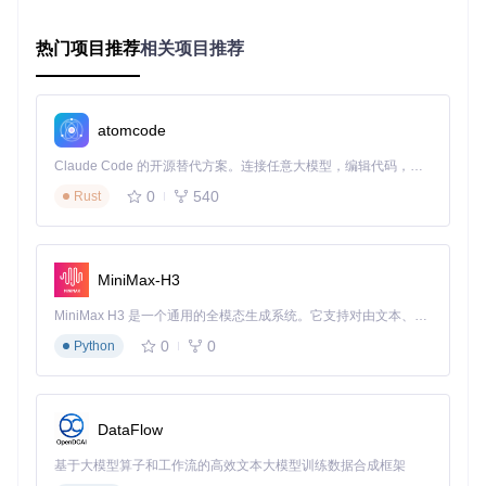
应用补丁后重启系统，通过以下方式验证：
热门项目推荐
相关项目推荐
检查系统报告中显卡是否正确显示型号
确认显示分辨率和刷新率是否达到预期
测试多显示器输出是否正常工作
atomcode
⚠️常见误区：选择平台ID时仅考虑分辨率而忽略CPU兼容性，
Claude Code 的开源替代方案。连接任意大模型，编辑代码，运行命令，自动验证 — 全自动执行。用 Rust 构建，极致性能。 ｜ An open-source alternative to Claude Code. Connect any LLM, edit code, run commands, and verify changes — autonomously. Built in Rust for speed. Get Started
可能导致系统不稳定或无法启动。建议优先选择与CPU代际匹
配的平台ID。
0
540
Rust
2步解决音频设备无法工作问题：布局ID配置方
案
MiniMax-H3
问题现象
MiniMax H3 是一个通用的全模态生成系统。它支持对由文本、图像、视频和音频组成的多模态上下文进行统一理解，并能生成分辨率高达 2K、时长可达 15 秒的带原生立体声音频的视频。得益于面向任务泛化的系统设计，H3 在预训练阶段就已具备广泛的多模态上下文理解与生成能力，能够出色地执行复杂的多模态指令。
音频设备无法工作，表现为系统设置中没有输出设备选项，或
0
0
Python
有设备但没有声音输出，麦克风无法使用。
工具定位
DataFlow
基于大模型算子和工作流的高效文本大模型训练数据合成框架
虽然这是显示配置界面，但类似的操作流程适用于音频配置。