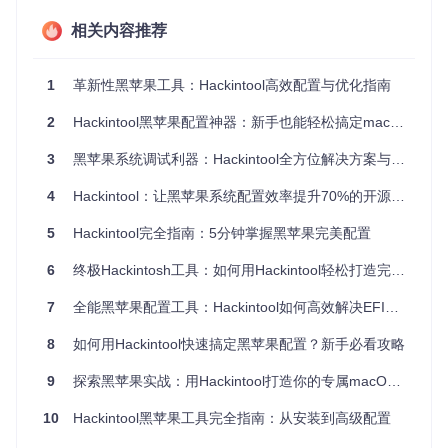
🔧实操步骤：
相关内容推荐
进入System模块，记录IGPU部分的GPU设备ID和平台ID
切换到Patch -> Framebuffer选项卡
根据CPU架构选择对应的代际（如Coffee Lake、Kaby La
1
革新性黑苹果工具：Hackintool高效配置与优化指南
ke等）
2
选择与你的硬件匹配的平台ID
Hackintool黑苹果配置神器：新手也能轻松搞定macOS兼容问题
配置连接器类型（LVDS、DP、HDMI等）和对应的总线ID
3
黑苹果系统调试利器：Hackintool全方位解决方案与实战指南
平台ID选择对比表：
4
Hackintool：让黑苹果系统配置效率提升70%的开源工具
平台ID
适用CPU
支持分辨率
推荐指数
5
Hackintool完全指南：5分钟掌握黑苹果完美配置
★★★★
0x3E9B00
Coffee La
4K@60Hz
07
ke
★
6
终极Hackintosh工具：如何用Hackintool轻松打造完美黑苹果系统
★★★★
0x591B00
Kaby Lak
4K@60Hz
7
全能黑苹果配置工具：Hackintool如何高效解决EFI配置与硬件兼容难题
00
e
☆
★★★☆
0x191200
8
如何用Hackintool快速搞定黑苹果配置？新手必看攻略
Skylake
4K@30Hz
00
☆
9
探索黑苹果实战：用Hackintool打造你的专属macOS系统
★★★☆
0x041200
2560x1440@60
Haswell
00
Hz
☆
10
Hackintool黑苹果工具完全指南：从安装到高级配置
验证方法