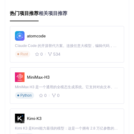
Presenter
：作为中间人，协调Model和View之间的通信
可以用一个生活化的类比来理解MVP模式：把View比作餐厅的
热门项目推荐
相关项目推荐
服务员，Presenter比作厨师，Model比作食材供应商。服务员
（View）接收顾客（用户）的订单，传达给厨师（Presente
r），厨师根据订单从供应商（Model）获取食材并烹饪，最后
由服务员将菜品（结果）呈现给顾客。
atomcode
2.2 Mosby3 MVP的核心组件
Claude Code 的开源替代方案。连接任意大模型，编辑代码，运行命令，自动验证 — 全自动执行。用 Rust 构建，极致性能。 ｜ An open-source alternative to Claude Code. Connect any LLM, edit code, run commands, and verify changes — autonomously. Built in Rust for speed. Get Started
Mosby3 MVP的核心组件位于
mvp-common/src/main/java/
0
534
Rust
com/hannesdorfmann/mosby3/mvp/
目录，包括：
MvpView接口
：定义View层的契约，声明View可以执行的
操作
MiniMax-H3
MvpPresenter接口
：定义Presenter层的生命周期管理方法
MvpBasePresenter类
：提供Presenter的默认实现，包含
MiniMax H3 是一个通用的全模态生成系统。它支持对由文本、图像、视频和音频组成的多模态上下文进行统一理解，并能生成分辨率高达 2K、时长可达 15 秒的带原生立体声音频的视频。得益于面向任务泛化的系统设计，H3 在预训练阶段就已具备广泛的多模态上下文理解与生成能力，能够出色地执行复杂的多模态指令。
对View的弱引用管理
0
0
Python
2.3 传统开发 vs Mosby3 MVP：优势对比
传统开发痛点
Mosby3 MVP解决方案
Activity代码
将业务逻辑移至Presenter，View只负责
Kimi-K3
臃肿
UI
Presenter独立于Android框架，可轻松进
Kimi K3 是Kimi能力最强的模型：这是一个拥有 2.8 万亿参数的混合专家（MoE）模型，具备原生视觉理解能力，并支持 100 万 token 的上下文窗口。
测试困难
行单元测试