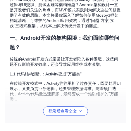
逻辑与UI交织、测试困难等架构难题？Android架构设计一直
是开发者们关注的焦点，而MVP模式实践则为解决这些问题提
供了有效的思路。本文将带你深入了解如何使用Mosby3框架
构建清晰、可维护的Android应用架构，通过"问题-方案-实
践"三段式框架，从根本上解决传统开发中的痛点。
一、Android开发的架构困境：我们面临哪些问
题？
传统的Android开发方式常常让开发者陷入各种困境，这些问
题不仅影响开发效率，还会导致应用维护成本激增。
1.1 代码结构混乱：Activity变成"万能类"
在传统开发模式中，Activity往往承担了过多责任，既要处理UI
展示，又要负责业务逻辑，还要管理数据请求。随着项目迭
代，Activity代码量迅速膨胀，最终变成一个难以维护的"万能
类"。
1.2 测试困难：依赖Android框架难以单元测试
登录后查看全文
业务逻辑与Android框架深度耦合，导致单元测试变得异常困
难。要测试一个简单的业务逻辑，可能需要启动整个应用，进
行一系列手动操作，效率极低。