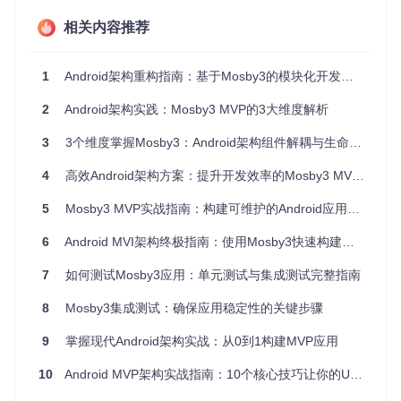
1.3 生命周期管理复杂：配置变更处理繁琐
相关内容推荐
屏幕旋转等配置变更会导致Activity重建，如何在这种情况下保
持数据和状态的一致性，是传统开发中一个棘手的问题，往往
1
Android架构重构指南：基于Mosby3的模块化开发实践
需要编写大量样板代码。
2
Android架构实践：Mosby3 MVP的3大维度解析
1.4 团队协作障碍：代码边界模糊导致冲突
当多个开发者同时开发同一个模块时，由于代码边界模糊，很
3
3个维度掌握Mosby3：Android架构组件解耦与生命周期管理实战指南
容易出现代码冲突，影响开发进度和代码质量。
4
高效Android架构方案：提升开发效率的Mosby3 MVP实践指南
二、Mosby3 MVP：优雅解决架构难题的方案
5
Mosby3 MVP实战指南：构建可维护的Android应用架构解决方案
Mosby3 MVP作为一个成熟的Android架构库，为解决上述问
6
Android MVI架构终极指南：使用Mosby3快速构建现代应用
题提供了全面的解决方案。它基于经典的Model-View-Present
er模式，通过清晰的责任分离，让你的应用架构更加清晰、可
7
如何测试Mosby3应用：单元测试与集成测试完整指南
维护。
8
Mosby3集成测试：确保应用稳定性的关键步骤
2.1 什么是MVP模式？
MVP模式将应用分为三个核心组件：
9
掌握现代Android架构实战：从0到1构建MVP应用
Model
：负责数据管理和业务逻辑
10
Android MVP架构实战指南：10个核心技巧让你的UI代码更优雅
View
：负责UI展示和用户交互