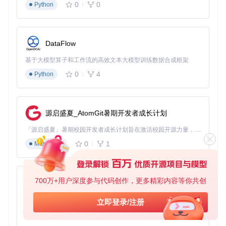
0
0
Python
配置变更处理
自动管理Presenter生命周期，不受配置
繁琐
变更影响
代码边界模糊
明确的模块划分，降低耦合度
DataFlow
内存泄漏风险
使用弱引用管理View，避免内存泄漏
基于大模型算子和工作流的高效文本大模型训练数据合成框架
2.4 Mosby3 MVP架构演进
0
4
Python
Android架构经历了从MVC到MVP，再到MVVM等模式的演
进。Mosby3 MVP在传统MVP基础上进行了优化，提供了更完
善的生命周期管理和状态保存机制。
源启盛夏_AtomGit暑期开发者成长计划
三、手把手实现：Mosby3 MVP实战案例
「源启盛夏」暑期校园开发者成长计划旨在激活校园开源力量，通过积分激励、认证扶持、资源倾斜等形式，引导高校组织和开发者完成「入驻 — 建项目 — 做贡献 — 获认证 — 得资源」的完整闭环。无论你是想带领社团入驻平台的组织者，还是希望用代码贡献证明自己的开发者，都能在这里找到属于你的成长路径。
下面我们将通过一个完整的用户信息展示场景，演示如何使用
0
1
Markdown
Mosby3 MVP构建应用。
3.1 环境配置：添加依赖
700万+用户深度参与代码创作，更多精彩内容等你共创
py-xiaozhi
首先，在项目的build.gradle文件中添加Mosby3 MVP依赖：
基于Python的Xiaozhi AI，适用于想要完整Xiaozhi体验而无需拥有专用硬件的用户。
立即登录/注册
dependencies {

0
1
Python
    implementation 
'com.hannesdorfmann.mosby3:mvp:3.1.1'