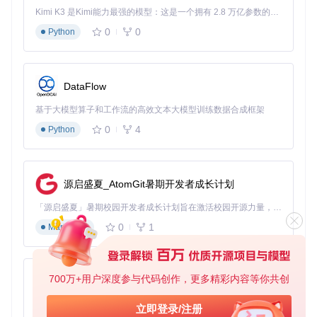
Kimi K3 是Kimi能力最强的模型：这是一个拥有 2.8 万亿参数的混合专家（MoE）模型，具备原生视觉理解能力，并支持 100 万 token 的上下文窗口。
打开文件资源管理器
0
0
Python
在地址栏输入
%appdata%\EldenRing
并按回车（这是访
问AppData文件夹的快捷方式）
找到名为
ER0000.sl2
的文件，这就是你的主要存档文件
DataFlow
小贴士：可以将这个文件夹添加到文件资源管理器的"快速
访问"，方便日后管理存档。
基于大模型算子和工作流的高效文本大模型训练数据合成框架
迁移前的系统环境检查清单
0
4
Python
在开始迁移前，请确保：
已关闭艾尔登法环游戏及所有相关启动器（Steam/Epic Ga
源启盛夏_AtomGit暑期开发者成长计划
mes等）
目标设备已安装与源设备相同或更新版本的游戏
「源启盛夏」暑期校园开发者成长计划旨在激活校园开源力量，通过积分激励、认证扶持、资源倾斜等形式，引导高校组织和开发者完成「入驻 — 建项目 — 做贡献 — 获认证 — 得资源」的完整闭环。无论你是想带领社团入驻平台的组织者，还是希望用代码贡献证明自己的开发者，都能在这里找到属于你的成长路径。
迁移工具已更新到最新版本（访问项目仓库获取更新：
git
0
1
clone https://gitcode.com/gh_mirrors/el/Elden
Markdown
RingSaveCopier
）
准备足够的存储空间（单个存档文件通常小于10MB，但建
议预留至少100MB空间用于备份）
700万+用户深度参与代码创作，更多精彩内容等你共创
py-xiaozhi
多角色存档的识别与记录方法
如果你有多个角色存档，建议在迁移前先记录每个角色的关键
基于Python的Xiaozhi AI，适用于想要完整Xiaozhi体验而无需拥有专用硬件的用户。
立即登录/注册