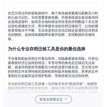
在艾尔登法环的冒险旅程中，每个角色都承载着玩家数百小时
的心血与记忆。当你需要更换电脑、升级系统或在多设备间同
步游戏进度时，如何安全地转移这些珍贵的存档数据？本文将
以轻松易懂的方式，带你掌握专业的存档迁移技巧，让你的褪
色者冒险永不中断。无论你是初次尝试迁移还是遇到过存档丢
失的困扰，这份指南都能帮你避开陷阱，实现数据的无缝转
移。
为什么专业存档迁移工具是你的最佳选择
手动复制粘贴存档文件看似简单，却隐藏着诸多风险。许多玩
家都曾经历过这样的情况：辛苦培养的角色在迁移后无法加
载，或者存档损坏导致数百小时的进度付诸东流。艾尔登法环
的存档文件采用特殊的加密机制和版本校验系统，简单的文件
复制往往会破坏这些保护机制，导致游戏无法识别存档。
专业的存档迁移工具就像一位经验丰富的"数据管家"，能够智
能处理存档文件的加密信息，确保迁移过程不会破坏数据完整
性。它不仅提供直观的操作界面，还能自动创建备份、检测存
档版本兼容性，并支持多角色的选择性迁移。对于希望在不同
登录后查看全文
设备间无缝切换游戏的玩家来说，这样的工具是不可或缺的。