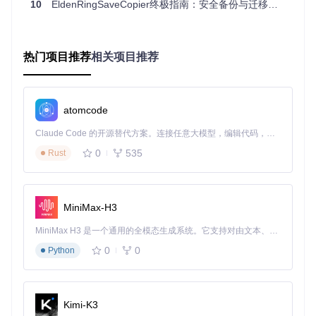
你可以将笔记本上的存档导出为便携格式，复制到U盘或通过
10
EldenRingSaveCopier终极指南：安全备份与迁移艾尔登法环存档
家庭网络传输到台式机，再用工具导入。整个过程只需几分
钟，让你随时随地继续冒险。
场景四：游戏版本升级导致的存档兼容问题
热门项目推荐
相关项目推荐
每当艾尔登法环推出重大更新时，部分旧版本存档可能无法在
新版本中加载。迁移工具内置的存档转换功能可以分析存档文
件结构，自动调整格式以适应新版本游戏。它会先创建安全备
份，然后执行转换操作，确保你的存档在版本更新后依然可
atomcode
用。
Claude Code 的开源替代方案。连接任意大模型，编辑代码，运行命令，自动验证 — 全自动执行。用 Rust 构建，极致性能。 ｜ An open-source alternative to Claude Code. Connect any LLM, edit code, run commands, and verify changes — autonomously. Built in Rust for speed. Get Started
场景五：存档文件损坏后的恢复尝试
0
535
Rust
如果你的存档文件意外损坏（如断电导致保存失败），不要立
即放弃希望。迁移工具的"修复存档"功能可以尝试修复损坏的
文件结构，恢复部分或全部数据。虽然不能保证100%成功，
但在很多情况下能挽救珍贵的游戏进度。
MiniMax-H3
MiniMax H3 是一个通用的全模态生成系统。它支持对由文本、图像、视频和音频组成的多模态上下文进行统一理解，并能生成分辨率高达 2K、时长可达 15 秒的带原生立体声音频的视频。得益于面向任务泛化的系统设计，H3 在预训练阶段就已具备广泛的多模态上下文理解与生成能力，能够出色地执行复杂的多模态指令。
存档迁移前的三项关键准备工作
0
0
Python
如何准确定位隐藏的存档文件夹
艾尔登法环的存档文件默认存储在系统的隐藏目录中，具体路
径为：
C:\Users\[你的用户名]\AppData\Roaming\Elden
Kimi-K3
Ring
。要访问这个文件夹，你需要：