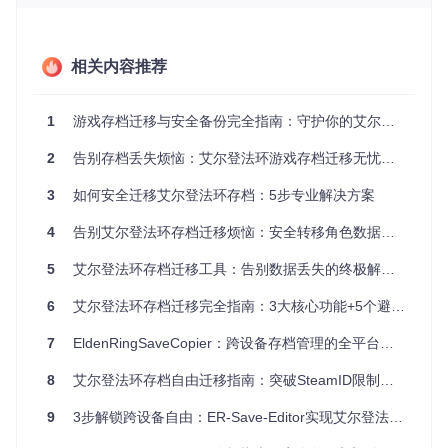
五大实用场景：存档迁移工具如何解决你的实际
问题
相关内容推荐
场景一：电脑系统重装前的存档抢救
系统崩溃或需要重装Windows时，很多玩家会忘记备份隐藏在
1
游戏存档迁移与安全备份完全指南：守护你的艾尔登法环冒险记忆
系统深处的游戏存档。专业迁移工具可以快速定位艾尔登法环
的存档文件夹，即使在PE系统或安全模式下也能轻松提取存档
2
告别存档丢失烦恼：艾尔登法环游戏存档迁移无忧指南
文件。只需启动工具，点击"扫描存档"功能，它会自动找到所
有艾尔登法环存档并生成压缩备份包，让你在系统重装后能迅
3
如何安全迁移艾尔登法环存档：5步专业解决方案
速恢复游戏进度。
4
告别艾尔登法环存档迁移烦恼：安全转移角色数据的完整指南
场景二：家庭共享电脑的多角色管理
5
艾尔登法环存档迁移工具：告别数据丢失的终极解决方案
当一台电脑上有多个玩家创建了各自的角色时，存档文件会混
合存储在一起，很容易在多人使用时发生误操作。迁移工具提
6
艾尔登法环存档迁移完全指南：3大核心功能+5个避坑技巧让存档安全无忧
供的角色预览功能可以清晰显示每个存档对应的角色信息，包
括等级、职业和最后更新时间。你可以为每个家庭成员创建独
7
EldenRingSaveCopier：跨设备存档管理的全平台解决方案
立的存档备份，避免不同玩家的进度相互干扰。
场景三：笔记本与台式机之间的无缝切换
8
艾尔登法环存档自由迁移指南：突破SteamID限制的完整方案
许多玩家同时拥有笔记本和台式机——在外出时用笔记本游
9
3步解锁跨设备自由：ER-Save-Editor实现艾尔登法环存档迁移全指南
戏，回家后希望在性能更强的台式机上继续。通过迁移工具，