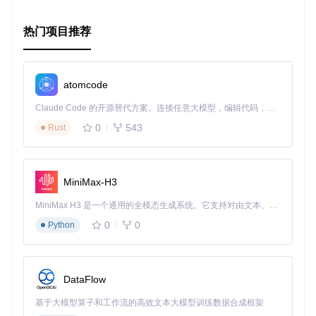
热门项目推荐
atomcode
Claude Code 的开源替代方案。连接任意大模型，编辑代码，运行命令，自动验证 — 全自动执行。用 Rust 构建，极致性能。 ｜ An open-source alternative to Claude Code. Connect any LLM, edit code, run commands, and verify changes — autonomously. Built in Rust for speed. Get Started
0
543
Rust
MiniMax-H3
MiniMax H3 是一个通用的全模态生成系统。它支持对由文本、图像、视频和音频组成的多模态上下文进行统一理解，并能生成分辨率高达 2K、时长可达 15 秒的带原生立体声音频的视频。得益于面向任务泛化的系统设计，H3 在预训练阶段就已具备广泛的多模态上下文理解与生成能力，能够出色地执行复杂的多模态指令。
0
0
Python
DataFlow
基于大模型算子和工作流的高效文本大模型训练数据合成框架