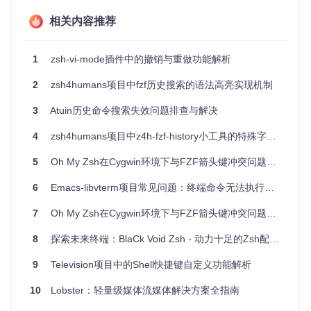
间，如未来可能加入的历史项管理和清除功能。
相关内容推荐
易安装、易整合
：无论你是Zinit、Oh-My-ZSH，还是Zgen
om的用户，简单的安装指令让任何人能迅速上手，无缝融
入你的终端工作流。
1
zsh-vi-mode插件中的撤销与重做功能解析
zsh/fzf History Search
，不仅是一款提高生产力的工具，更
2
zsh4humans项目中fzf历史搜索的语法高亮实现机制
是一种将终端操作艺术化的尝试。它倡导的是一种更为流畅、
人性化的命令行互动模式。如果你是热衷于优化工作流程的技
3
Atuin历史命令搜索失效问题排查与解决
术爱好者，或是对命令行生活充满好奇的探索者，那么这款插
件不容错过。立即拥抱它，让你的每一次终端之旅都变得更加
4
zsh4humans项目中z4h-fzf-history小工具的特殊字符处理问题分析
高效与愉悦。
5
Oh My Zsh在Cygwin环境下与FZF箭头键冲突问题解析
6
Emacs-libvterm项目常见问题：终端命令无法执行的原因与解决方案
7
Oh My Zsh在Cygwin环境下与FZF箭头键冲突问题解析
8
探索未来终端：BlaCk Void Zsh - 动力十足的Zsh配置框架
9
Television项目中的Shell快捷键自定义功能解析
10
Lobster：轻量级媒体流媒体解决方案全指南