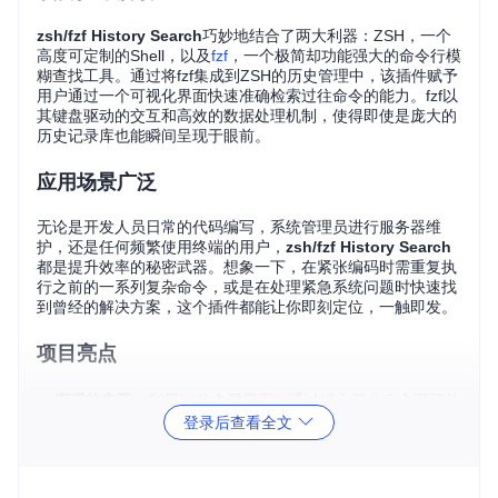
zsh/fzf History Search
巧妙地结合了两大利器：ZSH，一个
高度可定制的Shell，以及
fzf
，一个极简却功能强大的命令行模
糊查找工具。通过将fzf集成到ZSH的历史管理中，该插件赋予
用户通过一个可视化界面快速准确检索过往命令的能力。fzf以
其键盘驱动的交互和高效的数据处理机制，使得即使是庞大的
历史记录库也能瞬间呈现于眼前。
应用场景广泛
无论是开发人员日常的代码编写，系统管理员进行服务器维
护，还是任何频繁使用终端的用户，
zsh/fzf History Search
都是提升效率的秘密武器。想象一下，在紧张编码时需重复执
行之前的一系列复杂命令，或是在处理紧急系统问题时快速找
到曾经的解决方案，这个插件都能让你即刻定位，一触即发。
项目亮点
直观的交互
：利用fzf的全屏界面，通过键入部分命令即可从
登录后查看全文
历史中筛选，视觉效果出众。
高度自定义
：丰富的配置变量支持个性化设置，满足不同用
户的习惯，比如自定义触发键绑定、调整fzf参数等。
简洁不简单
：虽然设计初衷是简化历史搜索，但预留扩展空