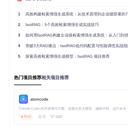
Python 3.8+
8GB+可用内存
CUDA GPU（可选，用于加速）
1
高效构建检索增强生成系统：从技术原理到企业级部署的7个
快速安装步骤
2
fastRAG：5个高效检索增强生成实战技巧
git 
clone
cd
 fastRAG

3
如何用fastRAG构建企业级检索增强生成系统：从入门到优化的
基础功能验证
4
突破3大RAG痛点：fastRAG低代码配置与性能调优实战指
安装完成后，可通过以下命令验证核心功能：
5
探索高效检索增强生成模型：fastRAG 项目推荐
热门项目推荐
相关项目推荐
场景化应用指南：从文本问答到多模态交互
文档问答系统实战
atomcode
使用
config/qa_with_fid.yaml
配置，可快速搭建专业文档问
档查询等场景。
0
540
Rust
多模态检索实战方案