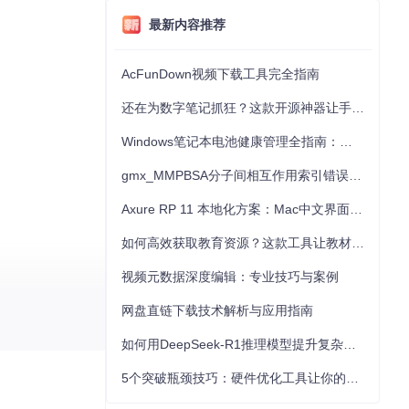
最新内容推荐
AcFunDown视频下载工具完全指南
还在为数字笔记抓狂？这款开源神器让手写批注效率提升300%
Windows笔记本电池健康管理全指南：从根源解决电池损耗问题
gmx_MMPBSA分子间相互作用索引错误的深度诊断与解决
Axure RP 11 本地化方案：Mac中文界面优化与原型设计工具汉化全指南
如何高效获取教育资源？这款工具让教材下载效率提升80%
视频元数据深度编辑：专业技巧与案例
网盘直链下载技术解析与应用指南
如何用DeepSeek-R1推理模型提升复杂任务解决能力：完整指南
5个突破瓶颈技巧：硬件优化工具让你的电脑性能提升30%