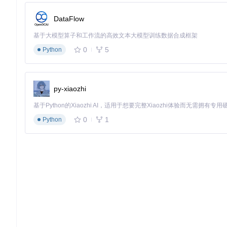
通过
config/visual_chat.yaml
配置，fastRAG能处理图
DataFlow
创作等场景。
基于大模型算子和工作流的高效文本大模型训练数据合成框架
0
5
Python
检索器技术选型指南📊
检索器类型
适用场景
配置路径
BM25检索器
中小规模文本
config/retriever/elastic-b
py-xiaozhi
向量检索器
大规模语义搜索
config/retriever/sbert.yaml
混合检索器
高精度要求场景
config/retriever/colbert-v2
0
1
Python
性能调优实践：让RAG系统跑得更快、更稳
内存优化策略
使用量化嵌入模型：通过
scripts/optimizations/embedd
调整批次大小：在配置文件中修改
batch_size
参数
启用分块检索：设置
chunk_size
和
chunk_overlap
参数
响应速度提升方案
启用缓存机制：在配置文件中设置
cache_enabled: true
选择轻量级模型：如使用
config/doc_chat_ort.yaml
配置
优化检索策略：减少
max_documents
参数值，平衡速度与精