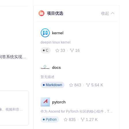
项目优选
收起
kernel
deepin linux kernel
33
16
C
答系统实现指南
docs
暂无描述
843
5.64 K
Markdown
pytorch
知识库、技术文
MiniMax H3 是一个通用的全模态生成系统。它支持对由文本、图像、视频和音频组成的多模态上下文进行统一理解，并能生成分辨率高达 2K、时长可达 15 秒的带原生立体声音频的视频。得益于面向任务泛化的系统设计，H3 在预训练阶段就已具备广泛的多模态上下文理解与生成能力，能够出色地执行复杂的多模态指令。
作为 Ascend for PyTorch 社区的核心组件，TorchNPU 是昇腾专为 PyTorch 打造的深度学习适配插件，使 PyTorch 框架能够直接调用昇腾 NPU，为开发者提供昇腾 AI 处理器的超强算力。
835
1.27 K
Python