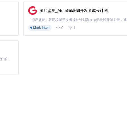
像与文本混合输入。系统支持图片上传、图像描述生成及跨模态问答，适用于
源启盛夏_AtomGit暑期开发者成长计划
0
1
Markdown
核心优势
部署简单，对硬件要求低
m25.yaml
语义理解能力强
基于Python的Xiaozhi AI，适用于想要完整Xiaozhi体验而无需拥有专用硬件的用户。
结合关键词与语义检索优势
.yaml
ers/quantize_embedder.py
实现
度