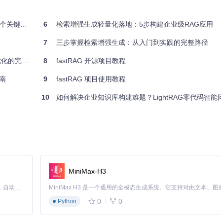
关键步骤
6
检索增强生成轻量化落地：5步构建企业级RAG应用
7
三步掌握检索增强生成：从入门到实践的完整路径
完整指南
8
fastRAG 开源项目教程
南
9
fastRAG 项目使用教程
10
如何解决企业知识库构建难题？LightRAG零代码智能问
MiniMax-H3
答系统。该配置集成了FiD生成器，支持多文档信息融合，特别适合企业
Claude Code 的开源替代方案。连接任意大模型，编辑代码，运行命令，自动验证 — 全自动执行。用 Rust 构建，极致性能。 ｜ An open-source alternative to Claude Code. Connect any LLM, edit code, run commands, and verify changes — autonomously. Built in Rust for speed. Get Started
0
0
Python