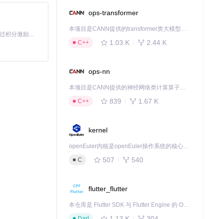
产品展示、内容
ops-transformer
本项目是CANN提供的transformer类大模型算子库，实现网络在NPU上加速计算。
「源启盛夏」暑期校园开发者成长计划旨在激活校园开源力量，通过积分激励、认证扶持、资源倾斜等形式，引导高校组织和开发者完成「入驻 — 建项目 — 做贡献 — 获认证 — 得资源」的完整闭环。无论你是想带领社团入驻平台的组织者，还是希望用代码贡献证明自己的开发者，都能在这里找到属于你的成长路径。
1.03 K
2.44 K
C++
ops-nn
本项目是CANN提供的神经网络类计算算子库，实现网络在NPU上加速计算。
839
1.67 K
C++
kernel
openEuler内核是openEuler操作系统的核心，既是系统性能与稳定性的基石，也是连接处理器、设备与服务的桥梁。
507
540
C
flutter_flutter
本仓库是 Flutter SDK 与 Flutter Engine 的 OpenHarmony 适配版本，由 CPF-Flutter 团队维护。开发者可使用熟悉的 Flutter 技术栈开发 OpenHarmony 应用，3.35.7 及以后的适配版本可基于本仓库源码构建支持 OpenHarmony 的 Flutter Engine。
1.13 K
304
Dart