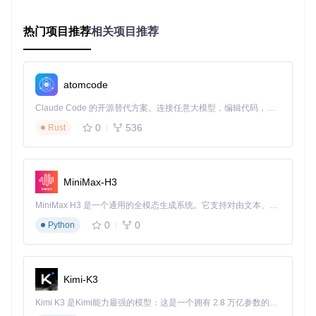
在选择字体时，请根据以下决策路径进行：
热门项目推荐
相关项目推荐
项目类型 → 预算考量 → 功能需求 → 推荐字体

   ↓           ↓           ↓           ↓

商业项目 → 预算充足 → 需多字重/多风格 → 阿里巴巴普惠体

开源项目 → 零预算 → 基础显示需求 → 思源黑体

atomcode
Claude Code 的开源替代方案。连接任意大模型，编辑代码，运行命令，自动验证 — 全自动执行。用 Rust 构建，极致性能。 ｜ An open-source alternative to Claude Code. Connect any LLM, edit code, run commands, and verify changes — autonomously. Built in Rust for speed. Get Started
核心要点
：
0
536
Rust
思源黑体适合大多数技术文档和网页转PDF场景
思源宋体在长文本阅读场景下体验更优
字体文件大小影响PDF生成速度和最终文件体积
MiniMax-H3
2.2 架构设计：iText7中文渲染的三层保障体系
MiniMax H3 是一个通用的全模态生成系统。它支持对由文本、图像、视频和音频组成的多模态上下文进行统一理解，并能生成分辨率高达 2K、时长可达 15 秒的带原生立体声音频的视频。得益于面向任务泛化的系统设计，H3 在预训练阶段就已具备广泛的多模态上下文理解与生成能力，能够出色地执行复杂的多模态指令。
0
0
Python
图1：iText7中文渲染架构图，展示了字体加载、文档配置和异
常处理的三层结构
第一层：字体资源层
Kimi-K3
字体文件管理：本地存储+备用字体
Kimi K3 是Kimi能力最强的模型：这是一个拥有 2.8 万亿参数的混合专家（MoE）模型，具备原生视觉理解能力，并支持 100 万 token 的上下文窗口。
字体元数据：字符集覆盖范围、字重信息