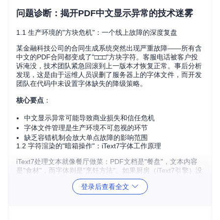
问题诊断：揭开PDF中文显示异常的技术迷雾
1.1 生产环境的"方块危机"：一个线上故障的深度复盘
某金融科技公司的合同生成系统突然出现严重故障——所有含
中文的PDF合同都变成了"□□□"方块字符。客服电话被客户投
诉淹没，技术团队紧急回滚到上一版本才恢复正常。事后分析
发现，这是由于运维人员误删了服务器上的字体文件，而开发
团队在代码中未设置字体缺失的降级策略。
核心要点
：
中文显示异常可能导致商业损失和信任危机
字体文件管理是生产环境不可忽视的环节
缺乏容错机制会放大单点故障的影响范围
1.2 字符渲染的"暗箱操作"：iText7字体工作原理
iText7处理文本就像餐厅做菜：PDF文档是"餐盘"，文本内容
是"食材"，而字体则是"烹饪方法"。如果厨房（iText7引擎）没
有合适的烹饪方法（中文字体），再新鲜的食材（中文内容）
登录后查看全文
也无法呈现出美味（正确显示）。
iText7的字体处理包含三个关键环节：