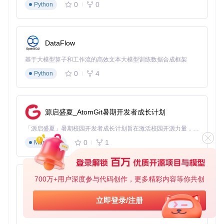
0
0
Python
第二层：引擎配置层
FontProvider配置：字体注册与优先级
Document配置：全局字体与局部字体控制
DataFlow
第三层：容错处理层
基于大模型算子和工作流的高效文本大模型训练数据合成框架
0
4
Python
字体缺失检测：默认字体降级机制
字符覆盖检查：缺失字符预警
2.3 常见误区识别：开发者常踩的5个"坑"
错误做法
正确方案
性能影响
源启盛夏_AtomGit暑期开发者成长计划
使用系统默认字
显式指定中文字
避免跨平台显
「源启盛夏」暑期校园开发者成长计划旨在激活校园开源力量，通过积分激励、认证扶持、资源倾斜等形式，引导高校组织和开发者完成「入驻 — 建项目 — 做贡献 — 获认证 — 得资源」的完整闭环。无论你是想带领社团入驻平台的组织者，还是希望用代码贡献证明自己的开发者，都能在这里找到属于你的成长路径。
体
体
示差异
0
1
Markdown
嵌入完整字体文
减少70-90%文
启用字体子集化
件
件体积
每次生成PDF都
提升40%生成
创建全局FontPro
加载字体
速度
vider
700万+用户深度参与代码创作，更多精彩内容等你共创
py-xiaozhi
忽略字体编码格
确保使用UTF-8编
避免中文乱码
基于Python的Xiaozhi AI，适用于想要完整Xiaozhi体验而无需拥有专用硬件的用户。
立即登录/注册
式
码
0
1
Python
未处理字体加载
添加try-catch和降
提高系统稳定