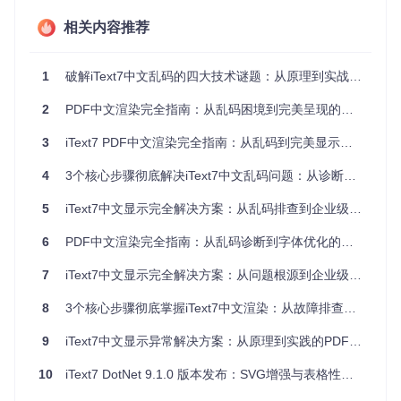
字体发现
：扫描系统或指定路径寻找可用字体
字符映射
：将Unicode编码匹配到字体中的字形
相关内容推荐
** glyph渲染**：将字形轮廓绘制到PDF页面
当这三个环节任何一个出现问题，中文就会显示异常。
1
破解iText7中文乱码的四大技术谜题：从原理到实战的PDF字体解决方案
1.3 常见症状与底层病因对照表
2
PDF中文渲染完全指南：从乱码困境到完美呈现的技术探索
出现概
症状表现
技术本质
率
3
iText7 PDF中文渲染完全指南：从乱码到完美显示的字体配置方案
全部中文显示为方
字体未加载或加载失败
65%
4
3个核心步骤彻底解决iText7中文乱码问题：从诊断到优化的实战指南
块
部分生僻字显示异
5
iText7中文显示完全解决方案：从乱码排查到企业级实践指南
字体字符集不完整
20%
常
6
PDF中文渲染完全指南：从乱码诊断到字体优化的系统解决方案
同页面字体忽大忽
字体配置冲突
10%
小
7
iText7中文显示完全解决方案：从问题根源到企业级应用优化
字体完整嵌入而非子集
PDF体积异常增大
5%
化
8
3个核心步骤彻底掌握iText7中文渲染：从故障排查到优化实战指南
9
iText7中文显示异常解决方案：从原理到实践的PDF字体配置完全指南
方案设计：构建iText7中文渲染的技术蓝图
10
iText7 DotNet 9.1.0 版本发布：SVG增强与表格性能优化
2.1 字体选型决策树：找到最适合你的"中文搭档"