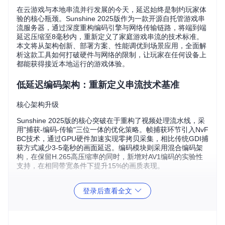
在云游戏与本地串流并行发展的今天，延迟始终是制约玩家体
验的核心瓶颈。Sunshine 2025版作为一款开源自托管游戏串
流服务器，通过深度重构编码引擎与网络传输链路，将端到端
延迟压缩至8毫秒内，重新定义了家庭游戏串流的技术标准。
本文将从架构创新、部署方案、性能调优到场景应用，全面解
析这款工具如何打破硬件与网络的限制，让玩家在任何设备上
都能获得接近本地运行的游戏体验。
低延迟编码架构：重新定义串流技术基准
核心架构升级
Sunshine 2025版的核心突破在于重构了视频处理流水线，采
用"捕获-编码-传输"三位一体的优化策略。帧捕获环节引入NvF
BC技术，通过GPU硬件加速实现零拷贝采集，相比传统GDI捕
获方式减少3-5毫秒的画面延迟。编码模块则采用混合编码架
构，在保留H.265高压缩率的同时，新增对AV1编码的实验性
支持，在相同带宽条件下提升15%的画质表现。
传输层采用动态比特率调节机制，通过实时网络质量监测自动
登录后查看全文
调整码率输出。当检测到网络抖动时，系统会在200毫秒内将
码率从基础值（如10Mbps）动态降至8Mbps，待网络恢复后
平滑回升。这种自适应策略有效避免了传统固定码率导致的画
面卡顿问题。