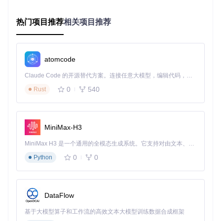
针对家庭用户，Sunshine提供两种便捷部署模式。Windows系
统用户可通过PowerShell执行服务安装脚本：
热门项目推荐
相关项目推荐
git 
clone
cd
 Sunshine/scripts/windows/service

atomcode
Claude Code 的开源替代方案。连接任意大模型，编辑代码，运行命令，自动验证 — 全自动执行。用 Rust 构建，极致性能。 ｜ An open-source alternative to Claude Code. Connect any LLM, edit code, run commands, and verify changes — autonomously. Built in Rust for speed. Get Started
安装完成后，服务将自动配置防火墙规则并设置开机启动。W
eb控制台默认监听8080端口，通过
http://localhost:808
0
540
Rust
0
即可访问配置界面。初始登录需设置管理员账户，系统会自
动生成强密码并显示一次，请务必妥善保存。
Linux家庭用户推荐使用Flatpak安装：
MiniMax-H3
MiniMax H3 是一个通用的全模态生成系统。它支持对由文本、图像、视频和音频组成的多模态上下文进行统一理解，并能生成分辨率高达 2K、时长可达 15 秒的带原生立体声音频的视频。得益于面向任务泛化的系统设计，H3 在预训练阶段就已具备广泛的多模态上下文理解与生成能力，能够出色地执行复杂的多模态指令。
flatpak install flathub dev.lizardbyte.app.Sunshine

0
0
Python
Flatpak包已预配置PipeWire音频捕获和Wayland权限，无需额
外设置即可实现系统级深度整合。对于搭载NVIDIA显卡的设
DataFlow
备，建议安装专有的Flatpak运行时以获得完整硬件加速支
持。
基于大模型算子和工作流的高效文本大模型训练数据合成框架
专业服务器版部署