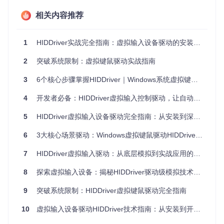
设备模拟引擎
基于KMDF（Kernel-Mode Driver Framework）
开发，通过实现HID（Human Interface Device）协议规范，
相关内容推荐
使操作系统将驱动识别为标准输入设备。在
device.c
与
driv
er.c
核心模块中，采用
异步I/O请求模型
处理输入事件队列，
支持每秒高达1000次的事件注入频率。
1
HIDDriver实战完全指南：虚拟输入设备驱动的安装与应用
多队列处理机制
通过
queue_default.c
与
queue_manual.c
2
突破系统限制：虚拟键鼠驱动实战指南
实现分层事件调度，默认队列处理常规输入事件，手动队列支
持高精度时序控制，满足自动化测试中对点击间隔的微秒级调
3
6个核心步骤掌握HIDDriver｜Windows系统虚拟键鼠驱动高效部署指南
控需求。内存管理模块（
memory.c
）采用
非分页内存池
技
术，避免页面交换导致的事件延迟，确保关键操作的稳定性。
4
开发者必备：HIDDriver虚拟输入控制驱动，让自动化效率倍增
跨版本兼容层
通过条件编译与运行时系统版本检测，在
hidri
ver.inf
安装脚本中实现对Windows 7至Windows 10各版本
5
HIDDriver虚拟输入设备驱动完全指南：从安装到深度开发
的驱动签名适配，解决了传统驱动在系统升级后因API变更导
致的兼容性问题。
6
3大核心场景驱动：Windows虚拟键鼠驱动HIDDriver全攻略
三、工业级驱动开发实践：技术亮点深度剖析
7
HIDDriver虚拟输入驱动：从底层模拟到实战应用的完全指南
8
探索虚拟输入设备：揭秘HIDDriver驱动级模拟技术的创新应用
HIDDriver在技术实现上展现了多项系统级开发的最佳实践：
9
突破系统限制：HIDDriver虚拟键鼠驱动完全指南
内核态安全设计
严格遵循WDK（Windows Driver Kit）安全规
范，在
driver.h
中定义的设备对象生命周期管理机制，通过
引用计数与IRP（I/O Request Packet）跟踪，有效防止内存
10
虚拟输入设备驱动HIDDriver技术指南：从安装到开发的全方位解析
泄漏与悬挂指针风险。驱动加载过程中采用
数字签名校验
与完