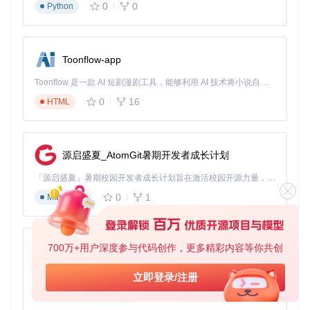
0
0
Python
远程运维场景
：在工业控制系统中，运维人员通过HIDDriver
实现对无人值守设备的远程操控。驱动级别的输入模拟确保了
操作指令的实时性与可靠性，即使在系统资源紧张时也能维持
稳定的控制通道。某电力监控系统采用该方案后，远程故障处
Toonflow-app
理响应时间缩短至原来的1/3。
Toonflow 是一款 AI 短剧漫剧工具，能够利用 AI 技术将小说自动转化为剧本，并结合 AI 生成的图片和视频，实现高效的短剧创作。借助 Toonflow，可以轻松完成从文字到影像的全流程，让短剧制作变得更加智能与便捷。
辅助功能开发
：针对行动不便用户，开发者基于HIDDriver构
0
16
建了眼动控制输入系统。通过将眼动追踪数据转换为驱动级鼠
HTML
标事件，实现了精度达1像素的光标控制，较传统用户态方案
提升了80%的控制精度，显著改善了辅助设备的用户体验。
该项目的源码仓库地址为：
https://gitcode.com/gh_mir
源启盛夏_AtomGit暑期开发者成长计划
rors/hi/HIDDriver
，开发者可通过标准Git命令克隆获取完
整代码，仓库中包含详细的驱动编译指南与API文档，支持从
「源启盛夏」暑期校园开发者成长计划旨在激活校园开源力量，通过积分激励、认证扶持、资源倾斜等形式，引导高校组织和开发者完成「入驻 — 建项目 — 做贡献 — 获认证 — 得资源」的完整闭环。无论你是想带领社团入驻平台的组织者，还是希望用代码贡献证明自己的开发者，都能在这里找到属于你的成长路径。
开发环境搭建到生产部署的全流程技术支持。
0
1
Markdown
HIDDriver
下载源代码
700万+用户深度参与代码创作，更多精彩内容等你共创
AionUi
虚拟鼠标键盘驱动程序，使用驱动程序执行鼠标键盘操作。
免费、本地、开源的 24/7 全天候 Cowork 应用，以及适用于 Gemini CLI、Claude Code、Codex、OpenCode、Qwen Code、Goose CLI、Auggie 等的 OpenClaw | 🌟 喜欢就点star吧
立即登录/注册
项目地址：
https://gitcode.com/gh_mirrors/hi/HIDDriver
0
6
TypeScript