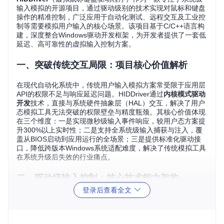
输入模拟的开源项目，通过驱动级别的技术实现对鼠标和键盘
操作的精准控制，广泛应用于自动化测试、远程交互及工业控
制等需要模拟用户输入的核心场景。该项目基于C/C++语言构
建，深度整合Windows驱动开发框架，为开发者提供了一套低
延迟、高可靠性的虚拟输入控制方案。
一、突破传统交互局限：项目核心价值解析
在现代自动化系统中，传统用户输入模拟方案常受限于应用层
API的权限不足与响应延迟问题。HIDDriver通过
内核模式驱动
开发
技术，直接与系统硬件抽象层（HAL）交互，解决了用户
态模拟工具无法突破的权限壁垒与精度瓶颈。其核心价值体现
在三个维度：一是实现微秒级输入事件响应，较用户态方案提
升300%以上实时性；二是支持全系统级输入捕获与注入，覆
盖从BIOS启动到应用运行的全场景；三是提供标准化驱动接
口，降低跨版本Windows系统适配难度，解决了传统模拟工具
在系统升级后失效的行业痛点。
二、驱动级输入控制：核心技术能力架构
登录后查看全文
HIDDriver构建了"硬件抽象-事件处理-应用接口"的三层技术架
构，其核心能力体现在以下方面：