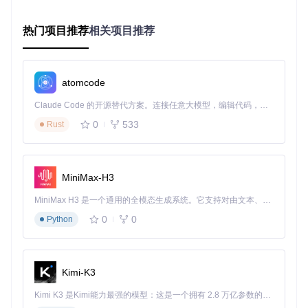
整性验证，符合Windows硬件徽标认证（WHQL）标准。
性能优化策略
体现在事件处理管道的无锁设计上，通过
queue
热门项目推荐
相关项目推荐
_default.h
中定义的自旋锁（Spin Lock）机制，实现多处理
器环境下的并发事件安全处理，将事件处理延迟控制在10微秒
以内。针对高频输入场景，驱动内置
事件合并算法
，可智能合
并短时间内的重复指令，降低系统资源占用。
atomcode
调试诊断体系
通过改进的日志系统实现驱动运行状态的全面监
Claude Code 的开源替代方案。连接任意大模型，编辑代码，运行命令，自动验证 — 全自动执行。用 Rust 构建，极致性能。 ｜ An open-source alternative to Claude Code. Connect any LLM, edit code, run commands, and verify changes — autonomously. Built in Rust for speed. Get Started
控，在
registry.cpp
中实现的注册表配置接口，支持动态调
0
533
整日志级别与输出目标，开发者可通过调试器实时捕获驱动内
Rust
部状态，大幅降低系统级问题的排查难度。
四、从实验室到生产线：典型应用场景与实践案
MiniMax-H3
例
MiniMax H3 是一个通用的全模态生成系统。它支持对由文本、图像、视频和音频组成的多模态上下文进行统一理解，并能生成分辨率高达 2K、时长可达 15 秒的带原生立体声音频的视频。得益于面向任务泛化的系统设计，H3 在预训练阶段就已具备广泛的多模态上下文理解与生成能力，能够出色地执行复杂的多模态指令。
HIDDriver的技术特性使其在多个领域展现出独特优势：
0
0
Python
自动化测试领域
：某消费电子企业将HIDDriver集成到生产线
测试系统，通过驱动级鼠标键盘模拟，实现了智能终端的全流
程无人化测试。测试效率提升40%，同时避免了人工操作的误
Kimi-K3
触风险。在具体实现中，测试脚本通过调用
HIDDriverLib
中
的
SendInput
接口，精确控制测试用例的执行时序，确保UI响
Kimi K3 是Kimi能力最强的模型：这是一个拥有 2.8 万亿参数的混合专家（MoE）模型，具备原生视觉理解能力，并支持 100 万 token 的上下文窗口。
应测试的可重复性。