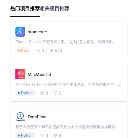
热门项目推荐
相关项目推荐
专家提示
：文本描述应简洁明确，包含关键特征。例如"a phot
o of a red cat, high resolution"比简单的"cat"效果好得多。
atomcode
将整理好的数据集文件夹放入ComfyUI的
input
目录，路径为
GitHub_Trending/co/ComfyUI/input/
。
Claude Code 的开源替代方案。连接任意大模型，编辑代码，运行命令，自动验证 — 全自动执行。用 Rust 构建，极致性能。 ｜ An open-source alternative to Claude Code. Connect any LLM, edit code, run commands, and verify changes — autonomously. Built in Rust for speed. Get Started
0
540
图像预处理：统一标准，提升训练效率
Rust
图像预处理是常被忽视却至关重要的环节。统一的图像规格能
大幅提升训练效率和效果。
MiniMax-H3
预处理
避坑指南 ⚠️
推荐标准
项目
MiniMax H3 是一个通用的全模态生成系统。它支持对由文本、图像、视频和音频组成的多模态上下文进行统一理解，并能生成分辨率高达 2K、时长可达 15 秒的带原生立体声音频的视频。得益于面向任务泛化的系统设计，H3 在预训练阶段就已具备广泛的多模态上下文理解与生成能力，能够出色地执行复杂的多模态指令。
0
0
512×512像
避免使用拉伸变形严重的图
Python
尺寸
素
像，可适当裁剪
优先选择无损格式，避免压缩
PNG/JPG/W
格式
EBP
artifacts
DataFlow
数据量不足时可使用数据增强
数量
至少20张
技术
基于大模型算子和工作流的高效文本大模型训练数据合成框架
0
5
Python
涵盖不同角