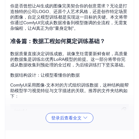
你是否曾想让AI生成的图像完美契合你的创意需求？无论是打
造独特的公司LOGO、还原个人艺术风格，还是创作特定场景
的图像，自定义模型训练都是实现这一目标的关键。本文将带
你通过ComfyUI完成从数据准备到模型微调的全流程，无需复
杂编程，让AI真正为你"量身定制"。
准备篇：数据工程如何奠定训练基础？
数据质量直接决定训练成败。就像烹饪需要新鲜食材，高质量
的数据集是训练出优秀LoRA模型的前提。这一部分将带你完
成从数据收集到预处理的全过程，为后续训练打下坚实基础。
数据结构设计：让模型看懂你的数据
ComfyUI采用图像-文本对的方式组织训练数据，这种结构能帮
助模型学习视觉特征与文字描述的关联。推荐的文件夹结构如
下：
input/

└── my_dataset/          # 数据集根目录

登录后查看全文
    ├── image1.png       # 训练图像

    ├── image1.txt       # 对应图像的文本描述

    ├── image2.jpg

    ├── image2.txt
