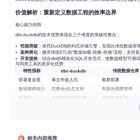
价值解析：重新定义数据工程的效率边界
核心能力矩阵
dbt-duckdb的技术优势体现在三个维度的突破性整合：
性能突破
：依托DuckDB的列式存储引擎，实现比传统数据库
架构简化
：摒弃传统ETL的"数据加载-转换-存储"流程，支
开发提效
：结合dbt的模块化SQL开发范式，使数据模型可测
与同类工具的差异化优势
特性指标
传统数据仓库
dbt-duckdb
部署复杂度
单文件嵌入式
集群部署
数据建模能力
完整dbt生态支持
有限的视图管理
扩展性
支持外部表与扩展
依赖集群扩容
学习曲线
中等（SQL+dbt基础）
陡峭（需掌握集群
环境校验：构建兼容可靠的运行环境
系统兼容性速查表
相关内容推荐