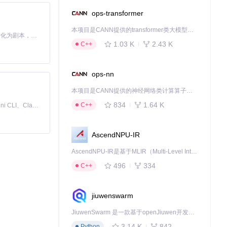
ops-transformer
本项目是CANN提供的transformer类大模型算子库，实现网络在NPU上加速计算。
Toonflow 是一款 AI 短剧漫剧工具，能够利用 AI 技术将小说自动转化为剧本，并结合 AI 生成的图片和视频，实现高效的短剧创作。借助 Toonflow，可以轻松完成从文字到影像的全流程，让短剧制作变得更加智能与便捷。
1.03 K
2.43 K
C++
ops-nn
本项目是CANN提供的神经网络类计算算子库，实现网络在NPU上加速计算。
834
1.64 K
C++
免费、本地、开源的 24/7 全天候 Cowork 应用，以及适用于 Gemini CLI、Claude Code、Codex、OpenCode、Qwen Code、Goose CLI、Auggie 等的 OpenClaw | 🌟 喜欢就点star吧
AscendNPU-IR
AscendNPU-IR是基于MLIR（Multi-Level Intermediate Representation）构建的，面向昇腾亲和算子编译时使用的中间表示，提供昇腾完备表达能力，通过编译优化提升昇腾AI处理器计算效率，支持通过生态框架使能昇腾AI处理器与深度调优
496
334
C++
jiuwenswarm
JiuwenSwarm 是一款基于openJiuwen开发的智能AI Agent，它能够将大语言模型的强大能力，通过你日常使用的各类通讯应用，直接延伸至你的指尖。
3.14 K
842
Python