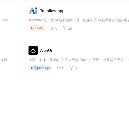
Toonflow-app
Kimi K3 是Kimi能力最强的模型：这是一个拥有 2.8 万亿参数的混合专家（MoE）模型，具备原生视觉理解能力，并支持 100 万 token 的上下文窗口。
0
16
HTML
AionUi
「源启盛夏」暑期校园开发者成长计划旨在激活校园开源力量，通过积分激励、认证扶持、资源倾斜等形式，引导高校组织和开发者完成「入驻 — 建项目 — 做贡献 — 获认证 — 得资源」的完整闭环。无论你是想带领社团入驻平台的组织者，还是希望用代码贡献证明自己的开发者，都能在这里找到属于你的成长路径。
1
，需安装对应系统的OpenMP库
0
6
TypeScript
tall --upgrade pip
解决
ineering/dbt-duckdb
