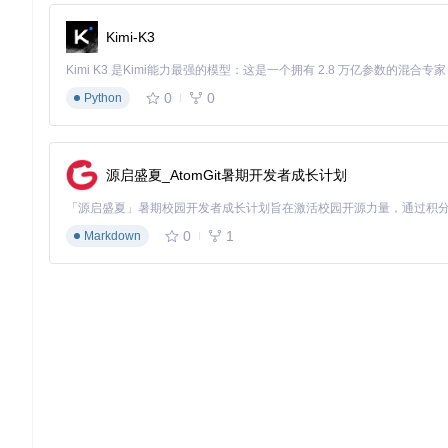
sudo
 apt list --installed | grep -E 
"libssl|libgomp"
Kimi-K3
# RedHat/CentOS系统 [Linux]
yum list installed | grep -E 
"openssl-devel|libgomp"
0
0
Python
# macOS系统 [macOS]
brew list | grep -E 
"openssl|gmp"
⚠️
常见兼容性问题排查
源启盛夏_AtomGit暑期开发者成长计划
Python 3.6及以下版本：会导致安装失败，需升级至3.7+
缺少libgomp库：运行时会出现
ImportError: libgomp.so.
0
1
Markdown
旧版pip：可能导致依赖解析错误，执行
python -m pip ins
部署实战：环境部署避坑指南
准备阶段：构建隔离的开发环境
「Step 1/3」创建虚拟环境
# 创建项目目录 [Windows/macOS/Linux]
mkdir
 -p ~/data-engineering/dbt-duckdb && 
cd
 ~/data-eng