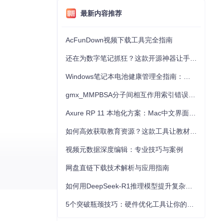
最新内容推荐
AcFunDown视频下载工具完全指南
还在为数字笔记抓狂？这款开源神器让手写批注效率提升300%
Windows笔记本电池健康管理全指南：从根源解决电池损耗问题
gmx_MMPBSA分子间相互作用索引错误的深度诊断与解决
Axure RP 11 本地化方案：Mac中文界面优化与原型设计工具汉化全指南
如何高效获取教育资源？这款工具让教材下载效率提升80%
视频元数据深度编辑：专业技巧与案例
网盘直链下载技术解析与应用指南
如何用DeepSeek-R1推理模型提升复杂任务解决能力：完整指南
5个突破瓶颈技巧：硬件优化工具让你的电脑性能提升30%