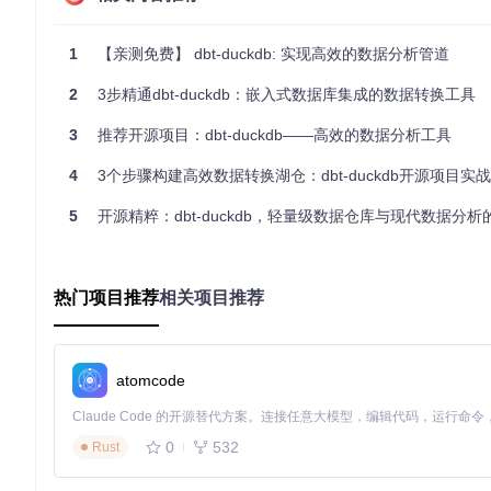
环境要求
最低版本
推荐版本
Python
3.7
3.9-3.11
python --vers
1
【亲测免费】 dbt-duckdb: 实现高效的数据分析管道
pip
20.0
22.0+
pip --version
操作系统
2
3步精通dbt-duckdb：嵌入式数据库集成的数据转换工具
Windows 10+
Windows 11
systeminfo | 
macOS 10.15
macOS 12+
sw_vers -prod
3
推荐开源项目：dbt-duckdb——高效的数据分析工具
Linux 4.15+
Linux 5.4+
uname -r
4
3个步骤构建高效数据转换湖仓：dbt-duckdb开源项目实
验证环境兼容性的3个方法
5
开源精粹：dbt-duckdb，轻量级数据仓库与现代数据分
🛠️
Python环境深度检查
# 检查Python版本与路径 [Windows/macOS/Linux]
热门项目推荐
相关项目推荐
which
 python3 || 
where
 python3

python3 -c 
"import sys; print(sys.version)"
# 验证pip是否关联正确Python版本
atomcode
pip3 --version | grep -o 
"python [3-9]"
🔧
系统依赖项检测
0
532
Rust
# Debian/Ubuntu系统 [Linux]