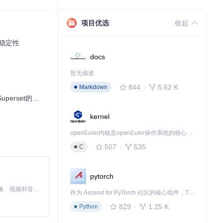
项目优选
收起
试稳定性
docs
暂无描述
844
5.62 K
Markdown
rset的实战指南
kernel
openEuler内核是openEuler操作系统的核心，既是系统性能与稳定性的基石，也是连接处理器、设备与服务的桥梁。
507
535
C
pytorch
MiniMax H3 是一个通用的全模态生成系统。它支持对由文本、图像、视频和音频组成的多模态上下文进行统一理解，并能生成分辨率高达 2K、时长可达 15 秒的带原生立体声音频的视频。得益于面向任务泛化的系统设计，H3 在预训练阶段就已具备广泛的多模态上下文理解与生成能力，能够出色地执行复杂的多模态指令。
作为 Ascend for PyTorch 社区的核心组件，TorchNPU 是昇腾专为 PyTorch 打造的深度学习适配插件，使 PyTorch 框架能够直接调用昇腾 NPU，为开发者提供昇腾 AI 处理器的超强算力。
829
1.25 K
Python