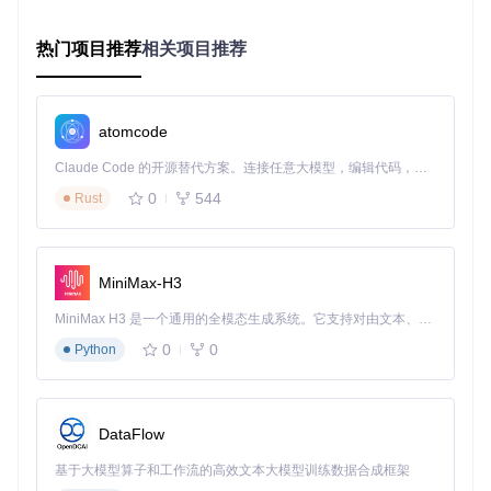
问题。
实操检查清单
热门项目推荐
相关项目推荐
[ ] 确认错误发生的具体文件和行数
[ ] 检查相关代码行的语法和上下文
[ ] 查看近期代码变更，特别是与内核兼容性相关的修改
[ ] 验证所使用的内核版本是否支持相关宏定义
atomcode
[ ] 确认编译环境和工具链是否符合项目要求
Claude Code 的开源替代方案。连接任意大模型，编辑代码，运行命令，自动验证 — 全自动执行。用 Rust 构建，极致性能。 ｜ An open-source alternative to Claude Code. Connect any LLM, edit code, run commands, and verify changes — autonomously. Built in Rust for speed. Get Started
技术拆解：深入理解GKI与模块系统
0
544
Rust
要真正理解这个编译错误的根源，我们需要深入探讨两个核心
概念：GKI和Linux内核模块系统。这两个概念就像KernelSU
的左右臂膀，缺一不可。
MiniMax-H3
概念图谱：GKI与内核模块
MiniMax H3 是一个通用的全模态生成系统。它支持对由文本、图像、视频和音频组成的多模态上下文进行统一理解，并能生成分辨率高达 2K、时长可达 15 秒的带原生立体声音频的视频。得益于面向任务泛化的系统设计，H3 在预训练阶段就已具备广泛的多模态上下文理解与生成能力，能够出色地执行复杂的多模态指令。
Generic Kernel Image (GKI)
0
0
Python
GKI，即通用内核映像，是Google推出的一项旨在标准化Andr
oid设备内核的重要举措。它就像是内核世界的"通用插座"，让
不同的设备可以使用相同的内核基础，同时允许厂商通过模块
DataFlow
添加自定义功能。
基于大模型算子和工作流的高效文本大模型训练数据合成框架
Linux内核模块系统