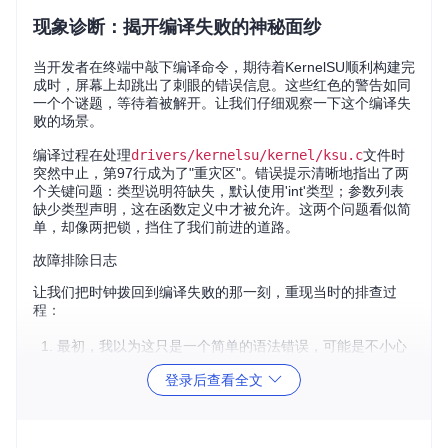
现象诊断：揭开编译失败的神秘面纱
当开发者在终端中敲下编译命令，期待着KernelSU顺利构建完
成时，屏幕上却跳出了刺眼的错误信息。这些红色的警告如同
一个个谜题，等待着被解开。让我们仔细观察一下这个编译失
败的场景。
编译过程在处理
drivers/kernelsu/kernel/ksu.c
文件时
突然中止，第97行成为了"重灾区"。错误提示清晰地指出了两
个关键问题：类型说明符缺失，默认使用'int'类型；参数列表
缺少类型声明，这在函数定义中才被允许。这两个问题看似简
单，却像两把锁，挡住了我们前进的道路。
故障排除日志
让我们把时钟拨回到编译失败的那一刻，重现当时的排查过
程：
最初，我以为这只是一个简单的语法错误，可能是不小心
漏写了某个关键字。于是，我立刻打开
ksu.c
文件，直奔
登录后查看全文
第97行。
代码行显示的是一个函数定义，但仔细一看，参数确实没
有指定类型。这很奇怪，因为在C语言中，函数参数必须