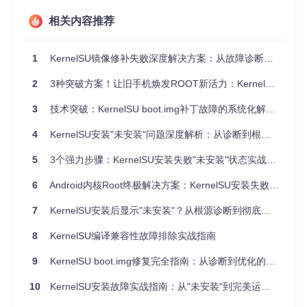
明确类型。
相关内容推荐
我开始怀疑是不是最近的代码修改引入了这个问题。于
是，我运行了
git log -p ksu.c
查看最近的提交历史。
1
KernelSU镜像修补失败深度解决方案：从故障诊断到系统恢复
浏览提交记录时，我注意到一个标题为"移除对非GKI内核
2
3种突破方案！让旧手机焕发ROOT新活力：KernelSU非GKI设备集成完全指南
的支持"的提交。这个改动看起来可能与当前的编译错误有
关。
3
技术突破：KernelSU boot.img补丁故障的系统化解决策略
进一步查看这个提交的代码变更，我发现它移除了一些条
4
KernelSU安装"未安装"问题深度解析：从诊断到根治的系统方案
件编译块，其中似乎包含了对不同内核版本的兼容性处
理。
5
3个强力步骤：KernelSU安装失败"未安装"状态实战指南与避坑技巧
联想到错误信息中提到的"MODULE_IMPORT_NS"，我意
6
Android内核Root终极解决方案：KernelSU安装失败完全指南
识到这个宏可能是在较新的内核版本中才引入的。如果我
们的目标内核版本不支持这个宏，就会出现编译错误。
7
KernelSU安装后显示"未安装"？从根源诊断到彻底解决的实战指南
为了验证这个猜测，我查阅了Linux内核文档，确认MODU
8
KernelSU编译兼容性故障排除实战指南
LE_IMPORT_NS宏确实是在较新的内核版本中引入的，
主要用于模块命名空间管理。
9
KernelSU boot.img修复完全指南：从诊断到优化的系统解决方案
至此，真相逐渐清晰：KernelSU最近的更新移除了对非G
10
KernelSU安装故障实战指南：从"未安装"到完美运行的系统排查方案
KI内核的支持，导致在旧版本内核上编译时出现了兼容性