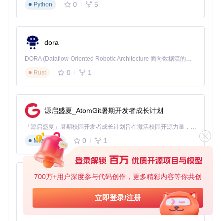
0
5
Python
内核模块就像是可以随时插拔的"内核插件"，允许开发者在不
重新编译整个内核的情况下添加新功能。MODULE_IMPORT
_NS宏则是这个插件系统中的"权限钥匙"，控制着模块之间的
依赖关系和命名空间访问。
dora
技术人话：用生活场景理解核心概念
DORA (Dataflow-Oriented Robotic Architecture 面向数据流的机器人架构) 是为 AI 与具身智能机器人打造的高性能开发框架，以数据流范式重构开发逻辑，原生支持分布式部署与端边云协同 —— 无需复杂适配，即可实现一体端到端具身大小脑、VLA等模型部署，无缝衔接感知、推理、控制全链路，让 AI 能力与机器人动作深度融合。 依托 Rust 内核与零拷贝通信技术，它将具身大小脑、VLA等模型推理、多模态数据融合延迟压缩至微秒级，同时兼容 ROS2 生态与国产 AI 芯片，彻底降低具身智能机器人的开发门槛，让分布式部署下的 AI 赋能创新更高效、更灵活。
GKI vs 传统内核：就像PC主板与定制主板
0
1
Rust
想象一下，传统的Android设备内核就像是一台定制的电脑，
每个厂商都设计自己独特的主板，零件之间无法互换。而GKI
则像是标准化的ATX主板，无论你是哪个品牌的电脑，都可以
源启盛夏_AtomGit暑期开发者成长计划
使用相同的主板，只需根据需要更换或添加不同的扩展卡。
「源启盛夏」暑期校园开发者成长计划旨在激活校园开源力量，通过积分激励、认证扶持、资源倾斜等形式，引导高校组织和开发者完成「入驻 — 建项目 — 做贡献 — 获认证 — 得资源」的完整闭环。无论你是想带领社团入驻平台的组织者，还是希望用代码贡献证明自己的开发者，都能在这里找到属于你的成长路径。
MODULE_IMPORT_NS：内核模块的"会员卡"
0
1
Markdown
如果把内核模块系统比作一个高级俱乐部，那么MODULE_IM
PORT_NS宏就像是一张会员卡。拥有这张卡，你的模块才能
进入特定的"VIP区域"（命名空间），使用那里的特殊设施（内
核功能）。没有这张卡，你就只能在普通区域活动，无法享受
700万+用户深度参与代码创作，更多精彩内容等你共创
py-xiaozhi
高级服务。
基于Python的Xiaozhi AI，适用于想要完整Xiaozhi体验而无需拥有专用硬件的用户。
立即登录/注册
内核版本兼容性：就像手机操作系统升级
0
1
Python
内核版本的演进就像是手机系统的更新。新版本可能会引入新