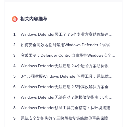
基础级解决方案（适用于普通用户）
方案1：使用专用恢复工具
⚠️ 低风险
相关内容推荐
通过项目提供的工具快速恢复Windows Defender控制权限：
1
Windows Defender罢工了？5个专业方案助你快速恢复系统安全防护
2
如何安全高效地临时禁用Windows Defender？试试这款轻量级工具
回滚方案
：若执行后出现异常，可重新运行工具并添加
--res
3
突破限制：Defender Control自由掌控Windows安全防护全指南
tore
参数恢复原始配置。
方案2：手动重启安全服务
4
Windows Defender无法启动？4个进阶方案助你恢复系统安全防护
⚠️ 低风险
5
3个步骤掌握Windows Defender管理工具：系统优化与安全防护的平衡之道
以管理员身份运行PowerShell，依次执行以下命令：
6
Windows Defender无法启动？5种高效解决方案全方位恢复系统安全防护
停止安全中心服务
7
Windows Defender无法启动？终极修复指南：5步快速恢复系统安全
8
Windows Defender移除工具完全指南：从环境搭建到高级优化
等待3秒确保服务完全停止
9
系统安全防护失效？三阶段修复策略助你重获保障
Start-Sleep
-Seconds
3