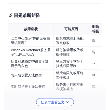
🔬 问题诊断矩阵
影响
故障症状
可能原因
等级
安全中心显示"你的设备由
组策略或注册表配
高
组织管理"
置被修改
Windows Defender服务显
服务被禁用或依赖
高
示"已停止"状态
组件故障
病毒和威胁防护设置全部
第三方安全软件干
中
显示为灰色
扰或权限限制
组策略限制或系统
防火墙设置无法修改
中
文件损坏
服务未运行或注册
实时保护开关无法开启
高
表项被篡改
🔧 分级解决方案
登录后查看全文