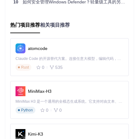
10
如何安全管理Windows Defender？轻量级工具的另类解决方案
重新启动安全中心
net 
start
强制重启Windows Defender服务
热门项目推荐
相关项目推荐
Restart-Service
-Name
 WinDefend 
-Force
进阶级解决方案（适用于技术用户）
方案3：清理自动启动项目
atomcode
⚠️⚠️ 中风险
Claude Code 的开源替代方案。连接任意大模型，编辑代码，运行命令，自动验证 — 全自动执行。用 Rust 构建，极致性能。 ｜ An open-source alternative to Claude Code. Connect any LLM, edit code, run commands, and verify changes — autonomously. Built in Rust for speed. Get Started
0
535
Rust
按下Win+R键，输入
taskschd.msc
打开任务计划程序
展开"任务计划程序库"，检查以下路径是否存在异常任
务：
Microsoft\Windows\Windows Defender
MiniMax-H3
Microsoft\Windows\UpdateOrchestrator
删除与安全工具相关的异常条目
MiniMax H3 是一个通用的全模态生成系统。它支持对由文本、图像、视频和音频组成的多模态上下文进行统一理解，并能生成分辨率高达 2K、时长可达 15 秒的带原生立体声音频的视频。得益于面向任务泛化的系统设计，H3 在预训练阶段就已具备广泛的多模态上下文理解与生成能力，能够出色地执行复杂的多模态指令。
按下Win+R键，输入
msconfig
打开系统配置工具
0
0
Python
切换到"启动"选项卡，禁用所有未知启动项
回滚方案
：在任务计划程序中导出删除的任务，在系统配置中
记录原始启动项状态。
Kimi-K3