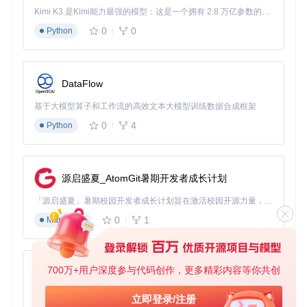
方案4：重置安全中心注册表
Kimi K3 是Kimi能力最强的模型：这是一个拥有 2.8 万亿参数的混合专家（MoE）模型，具备原生视觉理解能力，并支持 100 万 token 的上下文窗口。
⚠️⚠️⚠️ 高风险
0
0
Python
重要提醒：操作注册表前请务必备份！
按下Win+R键，输入
regedit
打开注册表编辑器
DataFlow
导航至以下路径：
基于大模型算子和工作流的高效文本大模型训练数据合成框架
0
4
Python
右键点击"Security Center"项，选择"导出"进行备份
删除以下子项（如存在）：
AntiVirusOverride
FirewallOverride
源启盛夏_AtomGit暑期开发者成长计划
UacOverride
关闭注册表编辑器并重启计算机
「源启盛夏」暑期校园开发者成长计划旨在激活校园开源力量，通过积分激励、认证扶持、资源倾斜等形式，引导高校组织和开发者完成「入驻 — 建项目 — 做贡献 — 获认证 — 得资源」的完整闭环。无论你是想带领社团入驻平台的组织者，还是希望用代码贡献证明自己的开发者，都能在这里找到属于你的成长路径。
0
1
Markdown
回滚方案
：双击之前导出的.reg文件即可恢复注册表配置。
专家级解决方案（适用于系统管理员）
方案5：系统级安全组件重置
700万+用户深度参与代码创作，更多精彩内容等你共创
py-xiaozhi
⚠️⚠️ 中风险
基于Python的Xiaozhi AI，适用于想要完整Xiaozhi体验而无需拥有专用硬件的用户。
立即登录/注册