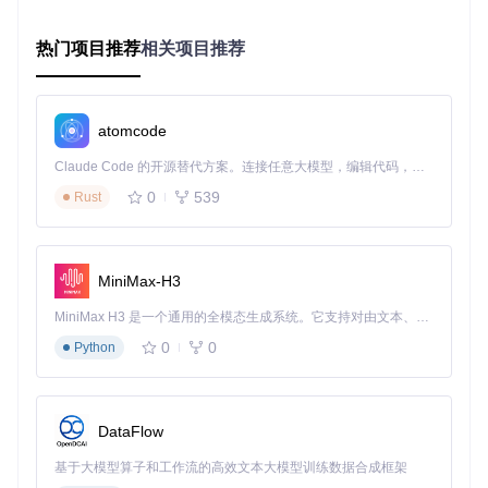
工具会自动识别地图上的资源点和掉落物品，优先拾取稀有度
高的道具。对于声骸等特殊道具，还能自动进行筛选和上锁，
热门项目推荐
相关项目推荐
避免误操作分解有价值的物品。
资源筛选设置界面，可配置自动拾取和上锁规则
atomcode
肉鸽挑战：如何实现自动路线规划与战斗
Claude Code 的开源替代方案。连接任意大模型，编辑代码，运行命令，自动验证 — 全自动执行。用 Rust 构建，极致性能。 ｜ An open-source alternative to Claude Code. Connect any LLM, edit code, run commands, and verify changes — autonomously. Built in Rust for speed. Get Started
在肉鸽模式中，工具会根据当前角色强度和已选词条，智能规
0
539
Rust
划最优路线，自动选择事件和战斗，最大化通关概率。
后台运行：最小化窗口也能自动完成任务
工具支持后台运行模式，即使将游戏窗口最小化，也能正常执
MiniMax-H3
行自动化操作，不影响你使用电脑进行其他工作。
MiniMax H3 是一个通用的全模态生成系统。它支持对由文本、图像、视频和音频组成的多模态上下文进行统一理解，并能生成分辨率高达 2K、时长可达 15 秒的带原生立体声音频的视频。得益于面向任务泛化的系统设计，H3 在预训练阶段就已具备广泛的多模态上下文理解与生成能力，能够出色地执行复杂的多模态指令。
3. 实施路径：从零开始使用自动化工具的4个步
0
0
Python
骤
准备工作：3项环境配置确保工具正常运行
DataFlow
系统要求
：Windows 10/11（64位）系统，确保已安装最
新显卡驱动
基于大模型算子和工作流的高效文本大模型训练数据合成框架
游戏设置
：分辨率设置为16:9比例，关闭HDR和滤镜效