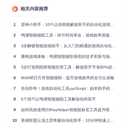
获取效率显著提高
智能决策
：根据游戏情况自动调整策略，如战斗中自动释
相关内容推荐
放技能、切换角色
1
原神小助手：10个让你彻底解放双手的自动化游戏辅助技巧
2. 场景拆解：自动化工具适用的5大游戏场景
2
鸣潮智能辅助工具：碎片时间革命，游戏效率突破新高度
自动战斗：如何让角色智能释放技能连招
3
3步解锁智能游戏助手：从入门到精通的游戏自动化工具
在战斗场景中，工具能够实时识别敌我双方位置、技能冷却状
态和血量情况，自动选择最优技能释放顺序。无论是普通攻
4
重构游戏体验：鸣潮智能辅助系统的技术革新与场景落地
击、技能连招还是终极奥义，都能精准释放，轻松应对各种战
斗挑战。
5
3步打造阴阳师智能托管工具：解放双手节省80%游戏时间
【重点提示】使用自动战斗前，请确保已在游戏中设置好技能
快捷键，并将角色编队调整至最佳状态。
6
MAA明日方舟智能辅助：提升游戏效率的全方位攻略
7
告别肝帝！游戏自动化工具yysScript：副本助手的全方位使用指南
自动化战斗设置界面，可配置技能释放优先级和连招顺序
8
5个技巧让鸣潮智能辅助工具解放你的双手
日常任务：3步完成每日活跃度奖励
启动工具并选择"日常任务"模块
9
如何高效使用D3KeyHelper智能鼠标宏工具提升暗黑3游戏体验
工具自动识别当前可接任务并按优先级排序
依次完成任务并领取奖励，全程无需人工干预
10
英雄联盟云顶之弈终极自动化助手：10分钟快速上手完整指南
资源收集：自动拾取与筛选高品质道具