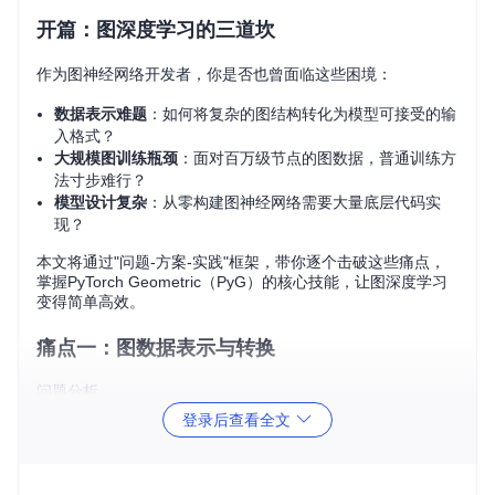
开篇：图深度学习的三道坎
作为图神经网络开发者，你是否也曾面临这些困境：
数据表示难题
：如何将复杂的图结构转化为模型可接受的输
入格式？
大规模图训练瓶颈
：面对百万级节点的图数据，普通训练方
法寸步难行？
模型设计复杂
：从零构建图神经网络需要大量底层代码实
现？
本文将通过"问题-方案-实践"框架，带你逐个击破这些痛点，
掌握PyTorch Geometric（PyG）的核心技能，让图深度学习
变得简单高效。
痛点一：图数据表示与转换
问题分析
登录后查看全文
图数据包含节点、边及其属性，传统张量表示难以捕捉图的拓
扑结构，这是初学者入门的第一道障碍。
解决方案：PyG的Data对象系统