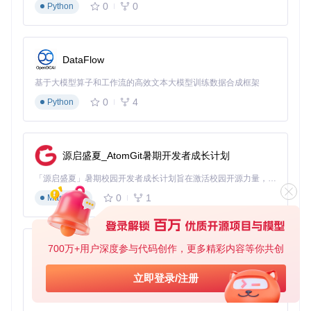
0
0
Python
from
 torch_geometric.datasets 
import
from
 torch_geometric.loader 
import
 NeighborLoader

# 加载Reddit数据集（约23万节点）
DataFlow
dataset = Reddit(root=
'data/Reddit'
)

data = dataset[
0
]

基于大模型算子和工作流的高效文本大模型训练数据合成框架
0
4
Python
# 配置邻居采样加载器
loader = NeighborLoader(

    data,

    num_neighbors=[
25
, 
10
],  
# 两层采样，分别采样25和10个邻居
    batch_size=
1024
,

源启盛夏_AtomGit暑期开发者成长计划
    input_nodes=data.train_mask,  
# 仅对训练集节点采样
)

「源启盛夏」暑期校园开发者成长计划旨在激活校园开源力量，通过积分激励、认证扶持、资源倾斜等形式，引导高校组织和开发者完成「入驻 — 建项目 — 做贡献 — 获认证 — 得资源」的完整闭环。无论你是想带领社团入驻平台的组织者，还是希望用代码贡献证明自己的开发者，都能在这里找到属于你的成长路径。
0
1
Markdown
# 训练循环示例
for
 batch 
in
 loader:

print
(
f"Batch节点数: 
{batch.num_nodes}
, Batch边数: 
{bat
# 模型训练代码...
700万+用户深度参与代码创作，更多精彩内容等你共创
py-xiaozhi
⚠️ 警告：采样深度过深（>3层）可能导致梯度消失，建议从2-
基于Python的Xiaozhi AI，适用于想要完整Xiaozhi体验而无需拥有专用硬件的用户。
立即登录/注册
3层开始实验。
0
1
Python