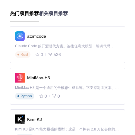
print
(
f"添加自环后边数量: 
{transformed_data.edge_index.shap
热门项目推荐
相关项目推荐
图节点嵌入过程：将原始网络中的节点通过编码器映射到低维
向量空间，保留图结构信息
atomcode
💡 技巧：使用
data.validate()
检查图数据格式是否正确，
Claude Code 的开源替代方案。连接任意大模型，编辑代码，运行命令，自动验证 — 全自动执行。用 Rust 构建，极致性能。 ｜ An open-source alternative to Claude Code. Connect any LLM, edit code, run commands, and verify changes — autonomously. Built in Rust for speed. Get Started
避免训练时出现维度不匹配问题。
0
536
Rust
痛点二：大规模图的高效训练
问题分析
MiniMax-H3
全图训练在处理百万级节点时会导致内存溢出，传统批处理方
MiniMax H3 是一个通用的全模态生成系统。它支持对由文本、图像、视频和音频组成的多模态上下文进行统一理解，并能生成分辨率高达 2K、时长可达 15 秒的带原生立体声音频的视频。得益于面向任务泛化的系统设计，H3 在预训练阶段就已具备广泛的多模态上下文理解与生成能力，能够出色地执行复杂的多模态指令。
法又破坏了图的完整性。
0
0
Python
解决方案：邻居采样与分布式训练
关键概念
NeighborLoader
：每层采样固定数量邻居，控制计算复杂
度
Kimi-K3
PinSAGE采样
：结合重要性采样的高效图表示学习
分布式训练
：多GPU/多节点协同处理超大规模图
Kimi K3 是Kimi能力最强的模型：这是一个拥有 2.8 万亿参数的混合专家（MoE）模型，具备原生视觉理解能力，并支持 100 万 token 的上下文窗口。
实战检验