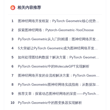
PyG提供了灵活的数据表示方案，核心是
Data
类及其扩展。
相关内容推荐
关键概念
Data对象
：统一封装图的节点特征、边索引和属性
1
图神经网络开发框架：PyTorch Geometric核心优势与实践指南
异构图支持
：通过
HeteroData
处理多类型节点和边
数据转换管道
：内置Transforms实现数据预处理自动化
2
探索图神经网络：Pytorch-Geometric-YooChoose
实战检验
from
3
PyTorch Geometric从入门到精通：图神经网络开发实战指南
 torch_geometric.data 
import
import
 torch

4
5大突破让PyTorch Geometric成为图神经网络开发的首选框架
# 1. 简单图构建
x = torch.tensor([[
1.0
], [
2.0
], [
3.0
]], dtype=torch.
float
5
如何处理图结构数据？解决方案：PyTorch Geometric的图神经网络开发实战指南
edge_index = torch.tensor([[
0
, 
1
, 
1
, 
2
], [
1
, 
0
, 
2
, 
1
]], d
data = Data(x=x, edge_index=edge_index, y=torch.tensor([
0
6
PyTorch Geometric中的MoleculeGPT实现解析
# 2. 异构图构建（如社交网络）
7
图神经网络开发的全流程解决方案：PyTorch Geometric实战指南
hetero_data = HeteroData()

hetero_data[
'user'
].x = torch.randn(
100
, 
10
)  
# 100个用户
8
PyTorch Geometric图神经网络实战指南：从数据加载到模型训练
hetero_data[
'item'
].x = torch.randn(
50
, 
15
)   
# 50个物品，
hetero_data[
'user'
, 
'rates'
, 
'item'
].edge_index = torch.r
9
推荐文章：探索动态图神经网络的深度——PyTorch Geometric Temporal
# 3. 数据转换示例
10
PyTorch Geometric中的图变换器实现解析
from
 torch_geometric.transforms 
import
 NormalizeFeatures, 
transform = AddSelfLoops()  
# 添加自环