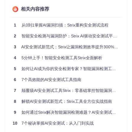
2. 源码安装（适合开发与定制）
相关内容推荐
# 克隆项目仓库
1
从0到1掌握AI漏洞扫描：Strix重构安全测试流程
git 
clone
cd
2
智能安全检测与漏洞防护：Strix AI驱动安全测试平台深度实践指南
# 以开发模式安装（修改代码后无需重新安装）
3
AI安全测试新范式：Strix让漏洞检测效率提升300%的秘密
3. 容器化部署（适合生产环境）
4
5分钟上手！智能安全检测工具Strix全面解析
5
如何让AI成为你的安全检测专家？智能漏洞检测工具Strix实战指南
# 运行容器并配置环境变量
docker run -it --
rm
 \

6
7个高效能的AI安全测试工具指南
  -e STRIX_LLM=openai/gpt-4 \

  -e LLM_API_KEY=你的API密钥 \

7
颠覆级AI安全测试工具Strix：零基础掌控智能漏洞扫描全流程
8
解锁AI安全测试新范式：Strix工具全方位实战指南
安装完成后，执行以下命令验证安装状态：
9
如何通过Strix解决智能漏洞检测难题？AI安全测试工具全攻略
# 查看版本信息确认安装成功
10
7个秘诀掌握AI安全测试：从入门到实战
首次扫描全流程解析