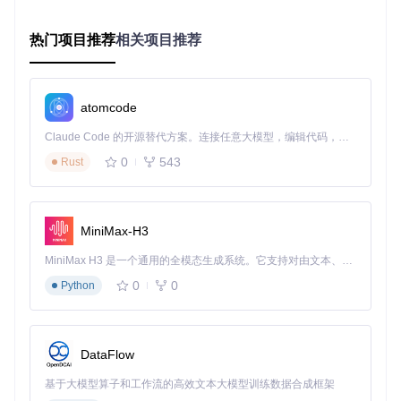
完成安装后，通过两个典型场景演示Strix的基础使用方法：
热门项目推荐
相关项目推荐
网站安全检测
# 对目标网站执行全面安全扫描
atomcode
# --target: 指定扫描目标URL
# --instruction: 提供AI代理的具体扫描指令
Claude Code 的开源替代方案。连接任意大模型，编辑代码，运行命令，自动验证 — 全自动执行。用 Rust 构建，极致性能。 ｜ An open-source alternative to Claude Code. Connect any LLM, edit code, run commands, and verify changes — autonomously. Built in Rust for speed. Get Started
strix --target https://example.com --instruction 
"执行全面
0
543
Rust
本地项目漏洞检测
# 扫描本地代码项目
MiniMax-H3
# --target: 指定本地目录路径
MiniMax H3 是一个通用的全模态生成系统。它支持对由文本、图像、视频和音频组成的多模态上下文进行统一理解，并能生成分辨率高达 2K、时长可达 15 秒的带原生立体声音频的视频。得益于面向任务泛化的系统设计，H3 在预训练阶段就已具备广泛的多模态上下文理解与生成能力，能够出色地执行复杂的多模态指令。
# --instruction: 明确检测重点为代码安全漏洞
strix --target ./project-directory --instruction 
"检查代码
0
0
Python
思考：为什么针对本地项目和远程网站的扫描指令需要差
异化设置？AI代理在处理这两种目标时会采取哪些不同的
检测策略？
DataFlow
基于大模型算子和工作流的高效文本大模型训练数据合成框架
Strix如何智能识别各类安全漏洞？