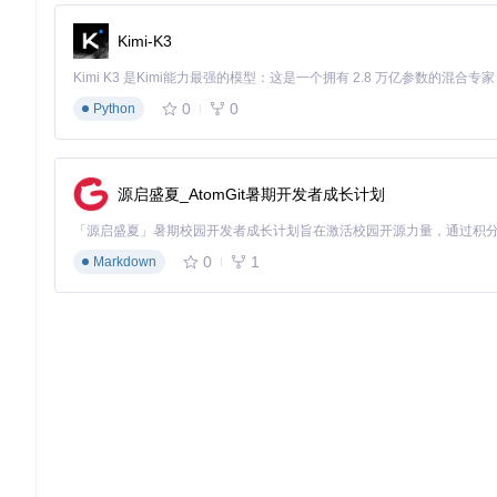
的思维路径，实现了从像素到语义的智能转换。
Kimi-K3
4大场景释放创作生产力
生成式AI工作流闭环
0
0
Python
在 Stable Diffusion 等生成模型工作流中，将标签提
合批量创作场景。
素材库智能管理
源启盛夏_AtomGit暑期开发者成长计划
对存量图像素材进行批量标签处理，建立带有语义标签的素材库
查找的低效方式。
0
1
Markdown
创作灵感拓展
工具生成的标签集合可作为创作提示词的基础素材。创作者在自
服创作瓶颈期。
协作项目标准化
在团队协作中，使用统一的标签提取工具确保所有成员采用一致
加入社区共建智能标签生态