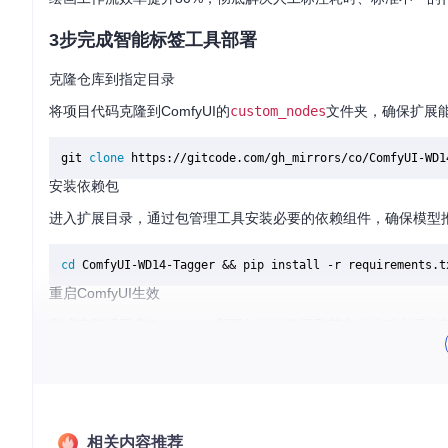
3步完成智能标签工具部署
克隆仓库到指定目录
将项目代码克隆到ComfyUI的
custom_nodes
文件夹，确保扩展
git 
clone
安装依赖包
进入扩展目录，通过包管理工具安装必要的依赖组件，确保模型
cd
重启ComfyUI生效
完成安装后重启ComfyUI，新添加的标签提取节点会自动出现
5大核心功能重构标签提取体验
智能识别引擎替代人工分析
传统方式需要创作者手动识别画面元素并转换为标签，平均每张图
相关内容推荐