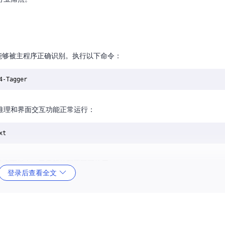
能够被主程序正确识别。执行以下命令：
推理和界面交互功能正常运行：
在节点面板中，无需额外配置即可使用。
登录后查看全文
像耗时5-10分钟。本工具通过预训练的深度学习模型，10秒内即可完成