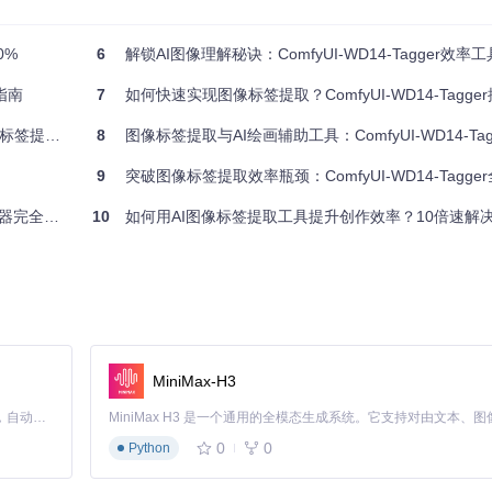
以上。
0%
6
解锁AI图像理解秘诀：ComfyUI-WD14-Tagger效率
提取能力。MOAT模型擅长捕捉细腻的纹理特征，适合写实风格图像；ConvN
指南
7
如何快速实现图像标签提取？ComfyUI-WD14-Tagger
一键切换。
签提取流程
8
图像标签提取与AI绘画辅助工具：ComfyUI-WD14-Ta
.35确保信息全面性，角色标签默认阈值0.85保证识别准确性。通过滑
9
突破图像标签提取效率瓶颈：ComfyUI-WD14-Tagger全场景AI
完全指南
10
如何用AI图像标签提取工具提升创作效率？10倍速解
持每秒2张图像的处理速度，GPU加速时可提升至每秒15张。无论创作设备配
功能。用户可预先下载所需模型文件，确保在任何场景下都能保持创作流
MiniMax-H3
Claude Code 的开源替代方案。连接任意大模型，编辑代码，运行命令，自动验证 — 全自动执行。用 Rust 构建，极致性能。 ｜ An open-source alternative to Claude Code. Connect any LLM, edit code, run commands, and verify changes — autonomously. Built in Rust for speed. Get Started
0
0
Python
工作方式：首先通过卷积层提取图像的边缘、纹理等基础特征，如同人眼识别基本形
形成整体认知；最后通过分类器将特征映射为标准化标签，整个过程模拟了人类