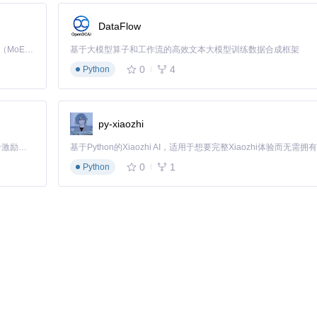
DataFlow
Kimi K3 是Kimi能力最强的模型：这是一个拥有 2.8 万亿参数的混合专家（MoE）模型，具备原生视觉理解能力，并支持 100 万 token 的上下文窗口。
基于大模型算子和工作流的高效文本大模型训练数据合成框架
0
4
Python
取节点串联在图像输出端，自动为生成作品添加描述标签，形成"生成-标注-存储"的
py-xiaozhi
。当需要特定元素参考时，通过标签检索即可快速定位所需素材，替代传
「源启盛夏」暑期校园开发者成长计划旨在激活校园开源力量，通过积分激励、认证扶持、资源倾斜等形式，引导高校组织和开发者完成「入驻 — 建项目 — 做贡献 — 获认证 — 得资源」的完整闭环。无论你是想带领社团入驻平台的组织者，还是希望用代码贡献证明自己的开发者，都能在这里找到属于你的成长路径。
0
1
Python
动标签基础上进行修改调整，既能保证描述准确性，又能激发新的创作思
的标签体系，避免因个人标注习惯差异导致的管理混乱，提升团队协作效