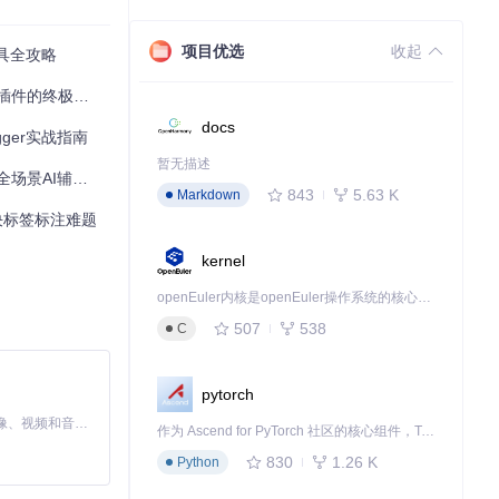
项目优选
收起
工具全攻略
extV2则在角
插件的终极指南
docs
gger实战指南
暂无描述
动条直观调整，
辅助工具应用指南
843
5.63 K
Markdown
决标签标注难题
kernel
置如何，都能获得
openEuler内核是openEuler操作系统的核心，既是系统性能与稳定性的基石，也是连接处理器、设备与服务的桥梁。
507
538
C
程的连续性，特
pytorch
MiniMax H3 是一个通用的全模态生成系统。它支持对由文本、图像、视频和音频组成的多模态上下文进行统一理解，并能生成分辨率高达 2K、时长可达 15 秒的带原生立体声音频的视频。得益于面向任务泛化的系统设计，H3 在预训练阶段就已具备广泛的多模态上下文理解与生成能力，能够出色地执行复杂的多模态指令。
作为 Ascend for PyTorch 社区的核心组件，TorchNPU 是昇腾专为 PyTorch 打造的深度学习适配插件，使 PyTorch 框架能够直接调用昇腾 NPU，为开发者提供昇腾 AI 处理器的超强算力。
830
1.26 K
Python
状；然后通过Tr
观察-理解-描述