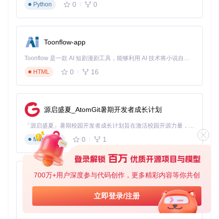
0
0
Python
工具。根据项目需求，你还可以从[专业工具集](https://gitcod
e.com/GitHub_Trending/v0s/v0-system-prompts-models-an
d-tools/blob/fc8cfcb1167753a062b63f38ebe3d0a2a75265a
4/Augment Code/?utm_source=gitcode_repo_files)中选择更
复杂的工具配置。
Toonflow-app
Toonflow 是一款 AI 短剧漫剧工具，能够利用 AI 技术将小说自动转化为剧本，并结合 AI 生成的图片和视频，实现高效的短剧创作。借助 Toonflow，可以轻松完成从文字到影像的全流程，让短剧制作变得更加智能与便捷。
0
16
HTML
AI Agent工具配置界面，显示YAML配置选项和权限设置
⚠️
常见误区
：忽略工具权限设置。确保Agent有适当的文件系
统访问权限，但不要授予不必要的高权限。
源启盛夏_AtomGit暑期开发者成长计划
构建工作流节点
「源启盛夏」暑期校园开发者成长计划旨在激活校园开源力量，通过积分激励、认证扶持、资源倾斜等形式，引导高校组织和开发者完成「入驻 — 建项目 — 做贡献 — 获认证 — 得资源」的完整闭环。无论你是想带领社团入驻平台的组织者，还是希望用代码贡献证明自己的开发者，都能在这里找到属于你的成长路径。
创建基本工作流，包含以下关键节点：
0
1
Markdown
触发节点
：设置HTTP端点接收外部请求
输入处理
：配置文件上传功能
提示词节点
：关联导入的v0s提示词
700万+用户深度参与代码创作，更多精彩内容等你共创
AionUi
模型选择
：根据需求选择合适的AI模型
输出格式化
：设置JSON格式便于后续处理
免费、本地、开源的 24/7 全天候 Cowork 应用，以及适用于 Gemini CLI、Claude Code、Codex、OpenCode、Qwen Code、Goose CLI、Auggie 等的 OpenClaw | 🌟 喜欢就点star吧
立即登录/注册
0
6
TypeScript
解决AI Agent开发的常见问题