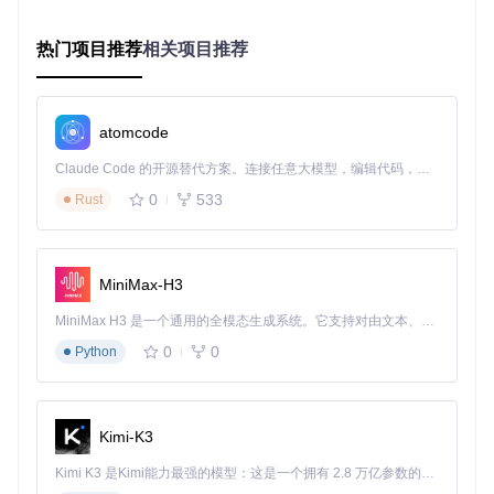
在AI平台的"提示词管理"界面中，导入项目中的核心提示词文
件：
热门项目推荐
相关项目推荐
atomcode
这个文件包含了优化的通用代码助手提示词，能显著提升Age
nt的响应质量。对于特定场景，可以选择专业领域提示词，如
Claude Code 的开源替代方案。连接任意大模型，编辑代码，运行命令，自动验证 — 全自动执行。用 Rust 构建，极致性能。 ｜ An open-source alternative to Claude Code. Connect any LLM, edit code, run commands, and verify changes — autonomously. Built in Rust for speed. Get Started
[代码审查专用模板](https://gitcode.com/GitHub_Trending/v0
0
533
Rust
s/v0-system-prompts-models-and-tools/blob/fc8cfcb116775
3a062b63f38ebe3d0a2a75265a4/Anthropic/Claude Code/?
utm_source=gitcode_repo_files)或[系统管理提示词](https://g
itcode.com/GitHub_Trending/v0s/v0-system-prompts-model
s-and-tools/blob/fc8cfcb1167753a062b63f38ebe3d0a2a752
MiniMax-H3
65a4/VSCode Agent/?utm_source=gitcode_repo_files)。
MiniMax H3 是一个通用的全模态生成系统。它支持对由文本、图像、视频和音频组成的多模态上下文进行统一理解，并能生成分辨率高达 2K、时长可达 15 秒的带原生立体声音频的视频。得益于面向任务泛化的系统设计，H3 在预训练阶段就已具备广泛的多模态上下文理解与生成能力，能够出色地执行复杂的多模态指令。
配置工具调用能力
0
0
Python
工具调用是AI Agent的核心功能。在平台的"工具配置"页面导
入工具定义文件：
Kimi-K3
Kimi K3 是Kimi能力最强的模型：这是一个拥有 2.8 万亿参数的混合专家（MoE）模型，具备原生视觉理解能力，并支持 100 万 token 的上下文窗口。
这个JSON文件定义了文件读取、代码搜索、命令执行等基础