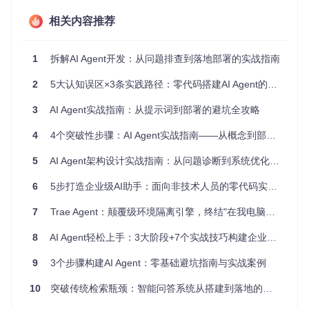
Git 2.30+（版本控制工具）
Node.js 18.x+（运行时环境）
相关内容推荐
现代浏览器（Chrome 110+或Edge 109+）
🛠️
环境检查命令
：
1
拆解AI Agent开发：从问题排查到落地部署的实战指南
2
5大认知误区×3条实践路径：零代码搭建AI Agent的避坑指南
获取提示词资源库
3
AI Agent实战指南：从提示词到部署的避坑全攻略
通过以下命令克隆完整的提示词资源库：
4
4个突破性步骤：AI Agent实战指南——从概念到部署的全方位避坑手册
5
AI Agent架构设计实战指南：从问题诊断到系统优化的全流程避坑秘籍
git 
clone
6
5步打造企业级AI助手：面向非技术人员的零代码实践指南
这个仓库包含了各类经过实战检验的提示词模板和工具配置文
件，是构建AI Agent的基础资源。
7
Trae Agent：颠覆级环境隔离引擎，终结"在我电脑上能运行"的开发噩梦
⚠️
常见误区
：直接修改原始提示词文件。建议先创建副本进行
8
AI Agent轻松上手：3大阶段+7个实战技巧构建企业级智能助手
修改，保留原始模板作为参考。
9
3个步骤构建AI Agent：零基础避坑指南与实战案例
快速构建你的第一个AI Agent
10
突破传统检索瓶颈：智能问答系统从搭建到落地的实战指南
导入核心提示词模板