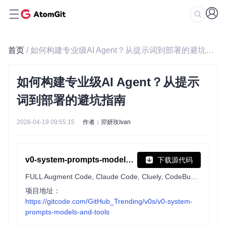
首页
/ 如何构建专业级AI Agent？从提示词到部署的避坑指南
如何构建专业级AI Agent？从提示
词到部署的避坑指南
2026-04-19 09:55:15
作者：羿妍玫Ivan
v0-system-prompts-models-and-tools
下载源代码
FULL Augment Code, Claude Code, Cluely, CodeBuddy, Comet, Cursor, Devin AI, Junie, Kiro, Leap.new, Lovable, Manus, NotionAI, Orchids.app, Perplexity, Poke, Qoder, Replit, Same.dev, Trae, Traycer AI, VSCode Agent, Warp.dev, Windsurf, Xcode, Z.ai Code, Dia & v0. (And other Open Sourced) System Prompts, Internal Tools & AI Models
项目地址：
https://gitcode.com/GitHub_Trending/v0s/v0-system-
prompts-models-and-tools