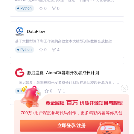
Kimi K3 是Kimi能力最强的模型：这是一个拥有 2.8 万亿参数的混合专家（MoE）模型，具备原生视觉理解能力，并支持 100 万 token 的上下文窗口。
3-5人派对模式：亲友欢聚的互动中心
0
0
Python
家庭小型聚会的理想选择，支持最多5人同时演唱。建议使用D
eluxe主题的秋季背景营造温馨氛围，开启"团队对战"模式增加
互动乐趣。配置要点：
DataFlow
在"多人设置"中选择"团队对战"模式
进入"主题设置"选择Deluxe主题的fall背景
基于大模型算子和工作流的高效文本大模型训练数据合成框架
通过"音效设置"开启混响效果，模拟KTV声场环境
0
4
Python
家庭K歌多人派对场景
6人以上狂欢模式：节日庆祝的娱乐核心
源启盛夏_AtomGit暑期开发者成长计划
大型家庭聚会或节日庆祝时，可启动"派对 tournament"模式，
支持6人以上轮换演唱和实时评分排名。推荐使用夏季主题背
「源启盛夏」暑期校园开发者成长计划旨在激活校园开源力量，通过积分激励、认证扶持、资源倾斜等形式，引导高校组织和开发者完成「入驻 — 建项目 — 做贡献 — 获认证 — 得资源」的完整闭环。无论你是想带领社团入驻平台的组织者，还是希望用代码贡献证明自己的开发者，都能在这里找到属于你的成长路径。
景配合动感音乐，营造热烈氛围：
0
1
Markdown
在主菜单选择"派对 > tournament"
设置每轮演唱时间和评分标准
选择Deluxe主题的summer背景增强视觉效果
700万+用户深度参与代码创作，更多精彩内容等你共创
py-xiaozhi
家庭K歌大型派对场景
基于Python的Xiaozhi AI，适用于想要完整Xiaozhi体验而无需拥有专用硬件的用户。
立即登录/注册
🎶
互动提问
：你家最常进行的K歌场景是哪种？多人派对还是
0
1
Python
个人练习？