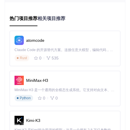
跨平台灵活性：一台设备满足全家需求
无论是Windows台式机、Linux笔记本还是macOS一体机，都
能稳定运行。Linux用户可直接执行
dists/linux/launch.s
热门项目推荐
相关项目推荐
h
脚本启动，Windows用户则通过
src/ultrastardx-win.lp
i
编译后运行。这种灵活性让家庭娱乐不再受设备限制，真正
实现"一次部署，全家共享"。
atomcode
🎤
互动提问
：你认为家庭娱乐中最影响体验的因素是什么？设
备成本、操作复杂度还是内容丰富度？
Claude Code 的开源替代方案。连接任意大模型，编辑代码，运行命令，自动验证 — 全自动执行。用 Rust 构建，极致性能。 ｜ An open-source alternative to Claude Code. Connect any LLM, edit code, run commands, and verify changes — autonomously. Built in Rust for speed. Get Started
0
535
二、场景化方案：按用户规模定制K歌体验
Rust
1-2人沉浸模式：打造个人音乐练习室
适合情侣对唱或个人练习，推荐使用Modern主题的蓝色渐变
MiniMax-H3
背景，简洁界面减少视觉干扰。通过"练习模式"可逐句播放歌
曲并显示音高线，帮助提升演唱技巧。设置步骤：
MiniMax H3 是一个通用的全模态生成系统。它支持对由文本、图像、视频和音频组成的多模态上下文进行统一理解，并能生成分辨率高达 2K、时长可达 15 秒的带原生立体声音频的视频。得益于面向任务泛化的系统设计，H3 在预训练阶段就已具备广泛的多模态上下文理解与生成能力，能够出色地执行复杂的多模态指令。
0
0
Python
启动软件后进入"设置 > 主题"，选择Modern主题
进入"演唱设置"开启"音高辅助线"
在歌曲选择界面点击"练习"按钮进入逐句模式
Kimi-K3
家庭K歌个人练习模式界面