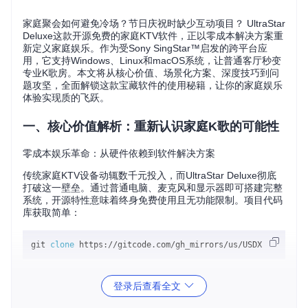
家庭聚会如何避免冷场？节日庆祝时缺少互动项目？ UltraStar
Deluxe这款开源免费的家庭KTV软件，正以零成本解决方案重
新定义家庭娱乐。作为受Sony SingStar™启发的跨平台应
用，它支持Windows、Linux和macOS系统，让普通客厅秒变
专业K歌房。本文将从核心价值、场景化方案、深度技巧到问
题攻坚，全面解锁这款宝藏软件的使用秘籍，让你的家庭娱乐
体验实现质的飞跃。
一、核心价值解析：重新认识家庭K歌的可能性
零成本娱乐革命：从硬件依赖到软件解决方案
传统家庭KTV设备动辄数千元投入，而UltraStar Deluxe彻底
打破这一壁垒。通过普通电脑、麦克风和显示器即可搭建完整
系统，开源特性意味着终身免费使用且无功能限制。项目代码
库获取简单：
git 
clone
这行命令背后，是价值万元的KTV设备功能集合，包括实时评
登录后查看全文
分、多音轨混音、动态歌词显示等专业功能。