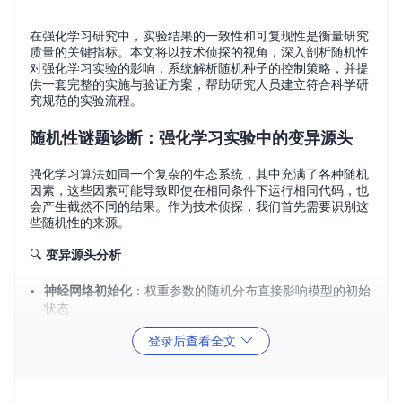
在强化学习研究中，实验结果的一致性和可复现性是衡量研究
质量的关键指标。本文将以技术侦探的视角，深入剖析随机性
对强化学习实验的影响，系统解析随机种子的控制策略，并提
供一套完整的实施与验证方案，帮助研究人员建立符合科学研
究规范的实验流程。
随机性谜题诊断：强化学习实验中的变异源头
强化学习算法如同一个复杂的生态系统，其中充满了各种随机
因素，这些因素可能导致即使在相同条件下运行相同代码，也
会产生截然不同的结果。作为技术侦探，我们首先需要识别这
些随机性的来源。
🔍
变异源头分析
神经网络初始化
：权重参数的随机分布直接影响模型的初始
状态
经验回放机制
：样本的随机采样过程导致训练数据顺序的不
登录后查看全文
确定性
探索策略
：ε-greedy或其他探索策略中的随机动作选择
环境动态
：许多强化学习环境本身包含随机因素，如物理模
拟中的噪声