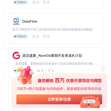
0
0
Python
def
set_global_seeds
(
seed=
42
):

# Python内置随机模块
    random.seed(seed)

DataFlow
# NumPy随机数生成器
    np.random.seed(seed)

基于大模型算子和工作流的高效文本大模型训练数据合成框架
# TensorFlow随机种子
    tf.set_random_seed(seed)

0
5
Python
# 设置环境变量以确保确定性
    os.environ[
'PYTHONHASHSEED'
] = 
str
环境种子设置
源启盛夏_AtomGit暑期开发者成长计划
对于OpenAI Gym等环境，需要单独设置种子以确保环境初始
化的一致性：
「源启盛夏」暑期校园开发者成长计划旨在激活校园开源力量，通过积分激励、认证扶持、资源倾斜等形式，引导高校组织和开发者完成「入驻 — 建项目 — 做贡献 — 获认证 — 得资源」的完整闭环。无论你是想带领社团入驻平台的组织者，还是希望用代码贡献证明自己的开发者，都能在这里找到属于你的成长路径。
0
1
Markdown
import
 gym

def
create_env
(
env_name, seed=
42
):

    env = gym.make(env_name)

700万+用户深度参与代码创作，更多精彩内容等你共创
py-xiaozhi
# 设置环境种子
    env.seed(seed)

基于Python的Xiaozhi AI，适用于想要完整Xiaozhi体验而无需拥有专用硬件的用户。
立即登录/注册
# 设置动作空间种子
0
1
Python
    env.action_space.seed(seed)

return