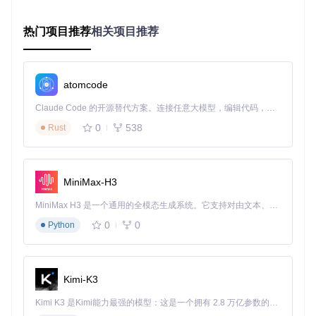
环境状态控制器
：确保环境在每次实验开始时处于相同状
态
热门项目推荐
相关项目推荐
分布式种子同步机制
：在多线程/多进程训练中保持种子一
致性
在项目的
contents/10_A3C/A3C_distributed_tf.py
模块中，我
atomcode
们可以看到分布式环境下种子管理的实际应用，通过精心设计
的种子分配策略，确保每个工作进程都有独立但可预测的随机
Claude Code 的开源替代方案。连接任意大模型，编辑代码，运行命令，自动验证 — 全自动执行。用 Rust 构建，极致性能。 ｜ An open-source alternative to Claude Code. Connect any LLM, edit code, run commands, and verify changes — autonomously. Built in Rust for speed. Get Started
序列。
0
538
Rust
种子控制实施策略：构建可复现的实验环境
了解了随机性的来源和控制系统架构后，我们现在来实施具体
MiniMax-H3
的种子控制策略。一个完整的种子控制方案需要覆盖多个层
面，从基础库到具体应用。
MiniMax H3 是一个通用的全模态生成系统。它支持对由文本、图像、视频和音频组成的多模态上下文进行统一理解，并能生成分辨率高达 2K、时长可达 15 秒的带原生立体声音频的视频。得益于面向任务泛化的系统设计，H3 在预训练阶段就已具备广泛的多模态上下文理解与生成能力，能够出色地执行复杂的多模态指令。
基础库种子设置
0
0
Python
首先，我们需要固定Python环境中主要随机数生成库的种子：
import
 numpy 
as
Kimi-K3
import
 tensorflow 
as
import
Kimi K3 是Kimi能力最强的模型：这是一个拥有 2.8 万亿参数的混合专家（MoE）模型，具备原生视觉理解能力，并支持 100 万 token 的上下文窗口。
import
 os
