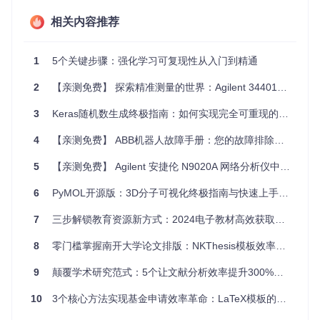
框架内在随机性
：不同深度学习框架在并行计算、内存分配
相关内容推荐
等方面可能引入随机波动
这些随机性因素相互作用，形成了一个复杂的随机系统，使得
1
5个关键步骤：强化学习可复现性从入门到精通
实验结果难以预测和复现。特别是在分布式训练场景中，如A3
C算法，多个智能体并行探索环境，随机性问题更为突出。
2
【亲测免费】 探索精准测量的世界：Agilent 34401A数字万用表中文说明书全面解读
随机过程控制系统解析：强化学习中的种子管理
3
Keras随机数生成终极指南：如何实现完全可重现的深度学习实验
架构
4
【亲测免费】 ABB机器人故障手册：您的故障排除利器
要解决强化学习实验的可复现性问题，我们需要建立一个全面
5
【亲测免费】 Agilent 安捷伦 N9020A 网络分析仪中文使用说明
的随机过程控制系统。这个系统应该能够覆盖从数据生成到模
型训练的各个环节，确保每一个随机操作都处于可控状态。
6
PyMOL开源版：3D分子可视化终极指南与快速上手教程
7
三步解锁教育资源新方式：2024电子教材高效获取工具全攻略
图1：强化学习好奇心模型架构，展示了多个可能引入随机性
的组件，包括神经网络训练过程和环境交互环节
8
零门槛掌握南开大学论文排版：NKThesis模板效率提升指南
🛡️
核心控制组件
9
颠覆学术研究范式：5个让文献分析效率提升300%的智能技术方案
种子生成器
：提供统一的种子来源，确保所有随机过程都
10
3个核心方法实现基金申请效率革命：LaTeX模板的智能排版创新点探索
基于相同的初始状态
随机数生成器管理
：集中管理各库的随机数生成器状态