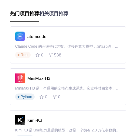
提升300%的下载效率。
2.4 简化管理流程：收藏与历史追踪
热门项目推荐
相关项目推荐
通过
bookget-gui/gui/content_ui/favorites.js
实现的收藏功能，
用户可以标记重要资源并同步阅读进度。这一功能解决了传统
工具中资源管理混乱的问题，减少了50%的重复下载操作。
atomcode
Claude Code 的开源替代方案。连接任意大模型，编辑代码，运行命令，自动验证 — 全自动执行。用 Rust 构建，极致性能。 ｜ An open-source alternative to Claude Code. Connect any LLM, edit code, run commands, and verify changes — autonomously. Built in Rust for speed. Get Started
图：bookget的收藏功能按钮，用于标记重要古籍资源
0
538
Rust
三、价值验证：三大应用场景深度剖析
3.1 地方志批量下载
MiniMax-H3
传统困境
：需要手动处理每个页面的URL，下载后需人工排
MiniMax H3 是一个通用的全模态生成系统。它支持对由文本、图像、视频和音频组成的多模态上下文进行统一理解，并能生成分辨率高达 2K、时长可达 15 秒的带原生立体声音频的视频。得益于面向任务泛化的系统设计，H3 在预训练阶段就已具备广泛的多模态上下文理解与生成能力，能够出色地执行复杂的多模态指令。
序，耗时且易出错。
bookget方案
：使用内置的
app/queue.g
o
任务队列系统，支持批量添加URL，自动按卷册顺序下载并
0
0
Python
组织文件。
实际效果
：某高校历史系研究团队使用bookget批
量下载某省地方志，原本需要3天的工作缩减至4小时，效率提
升18倍。
Kimi-K3
3.2 日韩古籍专题研究
Kimi K3 是Kimi能力最强的模型：这是一个拥有 2.8 万亿参数的混合专家（MoE）模型，具备原生视觉理解能力，并支持 100 万 token 的上下文窗口。
传统困境
：不同国家的古籍平台采用不同的编码和格式，语言