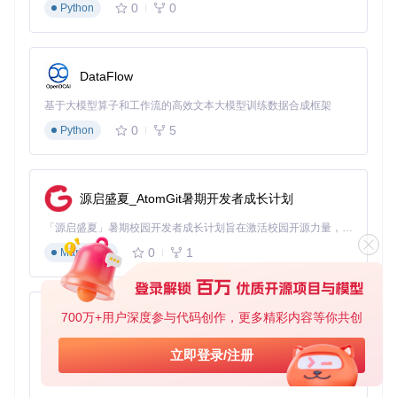
障碍加剧了获取难度。
bookget方案
：通过
model/korea/kore
0
0
Python
a.go
等针对性模块，自动处理多语种编码转换和格式解析。
实
际效果
：某东亚文化研究机构使用bookget收集日韩古籍文
献，减少了70%的格式转换工作，显著提升了跨文化研究效
率。
DataFlow
3.3 大型古籍图像集获取
基于大模型算子和工作流的高效文本大模型训练数据合成框架
传统困境
：高分辨率古籍图像通常采用切片传输，传统工具难
0
5
Python
以完整拼接。
bookget方案
：基于
model/iiif/dzi.go
实现的图
像切片协议支持，自动拼接完整图像。
实际效果
：某博物馆数
字化项目使用bookget获取大型古籍图像集，图像拼接准确率
从65%提升至100%。
源启盛夏_AtomGit暑期开发者成长计划
「源启盛夏」暑期校园开发者成长计划旨在激活校园开源力量，通过积分激励、认证扶持、资源倾斜等形式，引导高校组织和开发者完成「入驻 — 建项目 — 做贡献 — 获认证 — 得资源」的完整闭环。无论你是想带领社团入驻平台的组织者，还是希望用代码贡献证明自己的开发者，都能在这里找到属于你的成长路径。
图：bookget的下载控制按钮，支持断点续传与进度管理
0
1
Markdown
四、实践指南：从安装到高级应用
700万+用户深度参与代码创作，更多精彩内容等你共创
py-xiaozhi
4.1 快速上手：3步实现古籍下载
基于Python的Xiaozhi AI，适用于想要完整Xiaozhi体验而无需拥有专用硬件的用户。
获取工具
立即登录/注册
0
1
Python
git 
clone