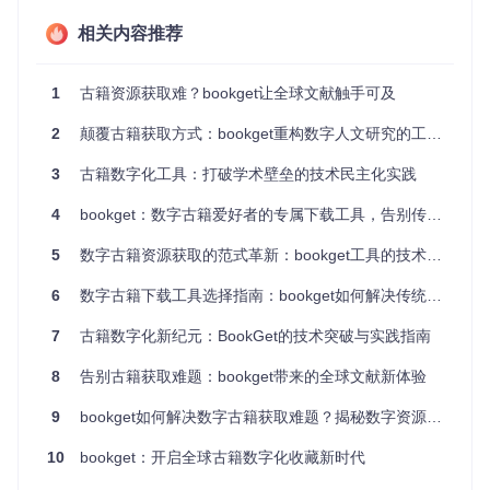
相关内容推荐
二、解决方案：bookget的四大创新突破
bookget作为专注于数字古籍领域的专业工具，针对上述痛点
1
古籍资源获取难？bookget让全球文献触手可及
提供了全方位的解决方案。
2
颠覆古籍获取方式：bookget重构数字人文研究的工作流
2.1 告别平台适配烦恼：一站式多源访问
bookget通过
app/harvard.go
、
app/nationaljp.go
等模块，深
3
古籍数字化工具：打破学术壁垒的技术民主化实践
度适配了全球20+专业古籍机构的访问机制。用户无需关心不
同平台的技术细节，只需输入资源URL或ID，工具即可自动完
4
bookget：数字古籍爱好者的专属下载工具，告别传统下载的痛点
成身份验证、权限校验和内容解析。
5
数字古籍资源获取的范式革新：bookget工具的技术突破与应用实践
2.2 解决结构混乱难题：智能内容组织
6
数字古籍下载工具选择指南：bookget如何解决传统方案的核心痛点
基于
model/iiif/iiif.go
模块实现的国际图像互操作框架（IIIF）支
持，bookget能够自动解析古籍的分卷、分页信息。下载后的
7
古籍数字化新纪元：BookGet的技术突破与实践指南
文件会按照"馆藏编号-卷册信息-页码序列"的标准化结构命
名，大幅减少了后续整理工作。
8
告别古籍获取难题：bookget带来的全球文献新体验
2.3 突破下载中断困境：智能断点续传
9
bookget如何解决数字古籍获取难题？揭秘数字资源领域的效率革命
pkg/downloader/downloader.go
实现的多线程下载引擎，不仅
提高了下载速度，还具备智能断点续传功能。系统会实时记录
10
bookget：开启全球古籍数字化收藏新时代
下载进度，在网络恢复后能够精准恢复，避免重复下载，平均