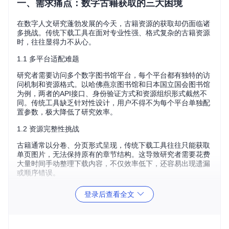
一、需求痛点：数字古籍获取的三大困境
在数字人文研究蓬勃发展的今天，古籍资源的获取却仍面临诸
多挑战。传统下载工具在面对专业性强、格式复杂的古籍资源
时，往往显得力不从心。
1.1 多平台适配难题
研究者需要访问多个数字图书馆平台，每个平台都有独特的访
问机制和资源格式。以哈佛燕京图书馆和日本国立国会图书馆
为例，两者的API接口、身份验证方式和资源组织形式截然不
同。传统工具缺乏针对性设计，用户不得不为每个平台单独配
置参数，极大降低了研究效率。
1.2 资源完整性挑战
古籍通常以分卷、分页形式呈现，传统下载工具往往只能获取
单页图片，无法保持原有的章节结构。这导致研究者需要花费
大量时间手动整理下载内容，不仅效率低下，还容易出现遗漏
或顺序错误。
1.3 下载稳定性问题
登录后查看全文
大型古籍资源往往体积庞大，传统下载工具在面对网络波动或
服务器限制时，容易出现下载中断。重新开始下载不仅浪费时
间，还可能因重复请求触发服务器反爬机制，导致访问受限。