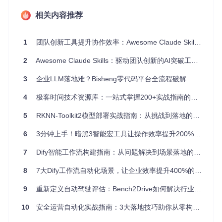
加载
相关内容推荐
数据
内置规则自动校
减少8
人工编写SQL验
质量
验，异常实时告
0%错误
证，易遗漏
检查
警
率
1
团队创新工具提升协作效率：Awesome Claude Skills全解析
流程
可视化界面调
缩短7
修改多个脚本，
变更
整，版本控制追
0%变更
2
Awesome Claude Skills：驱动团队创新的AI突破工具集
协调多团队
迭代
踪
周期
3
企业LLM落地难？Bisheng零代码平台全流程破解
节省9
故障
登录服务器查日
中央监控面板，
0%排查
排查
志，耗时几小时
一键定位问题
4
极客时间技术资源库：一站式掌握200+实战指南的开发者进阶宝典
时间
自动化就绪度评估
5
RKNN-Toolkit2模型部署实战指南：从挑战到落地的完整路径
要判断你的团队是否适合引入数据工作流自动化，可从三个维
6
3分钟上手！暗黑3智能宏工具让操作效率提升200%：从新手到专家的全攻略
度评估：
7
Dify智能工作流构建指南：从问题解决到场景落地的零代码实践
流程成熟度
：是否有稳定的重复数据处理流程？
技术环境
：是否已使用Python等可脚本化工具？
8
7大Dify工作流自动化场景，让企业效率提升400%的实战指南
团队接受度
：成员是否有自动化意识和基础技能？
9
重新定义自动驾驶评估：Bench2Drive如何解决行业三大痛点
如果你的回答多数为"是"，那么现在正是引入自动化工具的最
佳时机。
10
安全运营自动化实战指南：3大落地技巧助你从零构建高效SOC体系