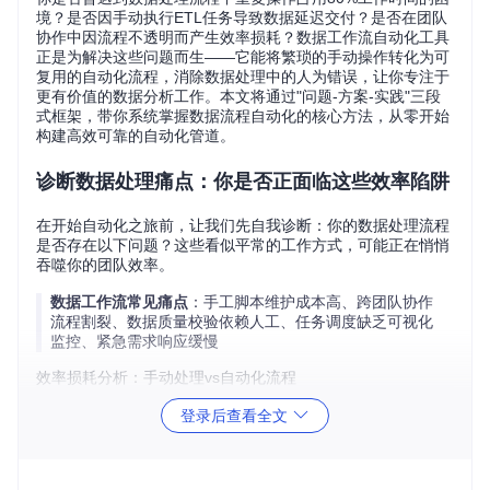
境？是否因手动执行ETL任务导致数据延迟交付？是否在团队
协作中因流程不透明而产生效率损耗？数据工作流自动化工具
正是为解决这些问题而生——它能将繁琐的手动操作转化为可
复用的自动化流程，消除数据处理中的人为错误，让你专注于
更有价值的数据分析工作。本文将通过"问题-方案-实践"三段
式框架，带你系统掌握数据流程自动化的核心方法，从零开始
构建高效可靠的自动化管道。
诊断数据处理痛点：你是否正面临这些效率陷阱
在开始自动化之旅前，让我们先自我诊断：你的数据处理流程
是否存在以下问题？这些看似平常的工作方式，可能正在悄悄
吞噬你的团队效率。
数据工作流常见痛点
：手工脚本维护成本高、跨团队协作
流程割裂、数据质量校验依赖人工、任务调度缺乏可视化
监控、紧急需求响应缓慢
效率损耗分析：手动处理vs自动化流程
工作
效率提
手动处理
自动化流程
登录后查看全文
场景
升
数据
每天30分钟手
自动触发，失败
节省9
抽取
动执行脚本
自动重试
5%时间