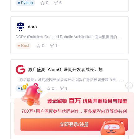
度
0
6
式
Python
D
o
快速
零依
★
docker run -it -p 6789:6
ck
试
赖、
☆
789 -v $(pwd):/home/src
dora
er
用、
环境
☆
mageai/mageai /app/run_a
快
pp.sh mage start my_firs
演示
一致
☆
DORA (Dataflow-Oriented Robotic Architecture 面向数据流的机器人架构) 是为 AI 与具身智能机器人打造的高性能开发框架，以数据流范式重构开发逻辑，原生支持分布式部署与端边云协同 —— 无需复杂适配，即可实现一体端到端具身大小脑、VLA等模型部署，无缝衔接感知、推理、控制全链路，让 AI 能力与机器人动作深度融合。 依托 Rust 内核与零拷贝通信技术，它将具身大小脑、VLA等模型推理、多模态数据融合延迟压缩至微秒级，同时兼容 ROS2 生态与国产 AI 芯片，彻底降低具身智能机器人的开发门槛，让分布式部署下的 AI 赋能创新更高效、更灵活。
速
t_project
环境
性好
☆
部
0
1
Rust
署
个人
安装
pi
★
p
开
简
★
pip install mage-ai && m
直
发、
单、
源启盛夏_AtomGit暑期开发者成长计划
☆
age start my_first_proje
接
轻量
资源
ct
☆
安
级使
占用
「源启盛夏」暑期校园开发者成长计划旨在激活校园开源力量，通过积分激励、认证扶持、资源倾斜等形式，引导高校组织和开发者完成「入驻 — 建项目 — 做贡献 — 获认证 — 得资源」的完整闭环。无论你是想带领社团入驻平台的组织者，还是希望用代码贡献证明自己的开发者，都能在这里找到属于你的成长路径。
☆
装
用
少
0
1
Markdown
git clone https://gitcod
高度
二次
★
e.com/gh_mirrors/ma/mage
源
灵
开
★
-ai && cd mage-ai && pip
码
活、
发、
★
install -r requirements.
700万+用户深度参与代码创作，更多精彩内容等你共创
部
可修
py-xiaozhi
txt && python -m mage_a
定制
★
署
改源
i.cli.main start my_firs
需求
☆
基于Python的Xiaozhi AI，适用于想要完整Xiaozhi体验而无需拥有专用硬件的用户。
码
立即登录/注册
t_project
0
1
Python
构建你的第一个自动化管道：从准备到优化