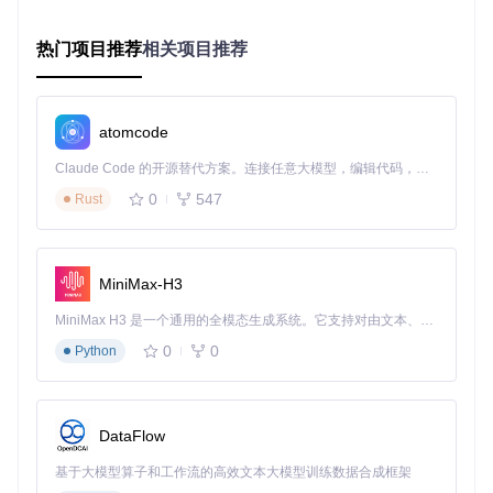
选择合适的自动化工具：Mage AI核心能力解析
面对众多ETL工具和工作流编排平台，如何选择最适合自己的
热门项目推荐
相关项目推荐
解决方案？Mage AI作为专注于数据工作流自动化的开源平
台，提供了从数据加载、转换到导出的全流程可视化编排能
力，特别适合需要快速构建可靠数据管道的团队。
atomcode
核心功能解密：为什么Mage AI脱颖而出
Claude Code 的开源替代方案。连接任意大模型，编辑代码，运行命令，自动验证 — 全自动执行。用 Rust 构建，极致性能。 ｜ An open-source alternative to Claude Code. Connect any LLM, edit code, run commands, and verify changes — autonomously. Built in Rust for speed. Get Started
数据块(Block)概念
：Mage AI将数据流程分解为可复用的
功能单元，包括数据加载器(Loader)、转换器(Transforme
0
547
Rust
r)和导出器(Exporter)，每个块可独立开发、测试和复用，
就像搭积木一样构建复杂流程。
Mage AI的三大核心优势：
MiniMax-H3
低代码可视化编排
：通过拖拽方式设计数据流程，同时支
MiniMax H3 是一个通用的全模态生成系统。它支持对由文本、图像、视频和音频组成的多模态上下文进行统一理解，并能生成分辨率高达 2K、时长可达 15 秒的带原生立体声音频的视频。得益于面向任务泛化的系统设计，H3 在预训练阶段就已具备广泛的多模态上下文理解与生成能力，能够出色地执行复杂的多模态指令。
持代码级定制
0
0
Python
灵活的部署选项
：从本地开发到云环境部署，无缝切换
完整的生命周期管理
：包含版本控制、测试、监控和告警
功能
部署方案对比：选择最适合你的方式
DataFlow
部
复
署
适用
基于大模型算子和工作流的高效文本大模型训练数据合成框架
优势
杂
启动命令
方
场景