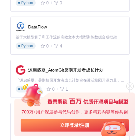
0
0
Python
生存保障模块
动态防御系统
：根据战斗情况自动调节护甲强度
状态维持机制
：自动恢复生命值和特殊能力值
伤害控制设置
：可调节受到的伤害比例，从10%到200%
DataFlow
移动增强系统
超级跳跃
：可调节跳跃高度和距离，最高可达正常跳跃的5
基于大模型算子和工作流的高效文本大模型训练数据合成框架
倍
0
4
Python
快速移动
：多种移动模式选择，包括跑步、飞行和瞬间移动
空中悬停
：激活后可在空中静止，便于观察和瞄准
风险提示
：在公开战局中，建议将强化参数控制在合理范
围内（如伤害减免不超过50%），过度强化会增加被举报
源启盛夏_AtomGit暑期开发者成长计划
和检测的风险。
「源启盛夏」暑期校园开发者成长计划旨在激活校园开源力量，通过积分激励、认证扶持、资源倾斜等形式，引导高校组织和开发者完成「入驻 — 建项目 — 做贡献 — 获认证 — 得资源」的完整闭环。无论你是想带领社团入驻平台的组织者，还是希望用代码贡献证明自己的开发者，都能在这里找到属于你的成长路径。
载具管理中心
0
1
Markdown
YimMenu的载具系统就像一个"全能车库"，让你完全掌控游戏
中的各种载具：
载具获取与管理
700万+用户深度参与代码创作，更多精彩内容等你共创
py-xiaozhi
快速召唤
：从预设列表中一键召唤常用载具
自定义生成
：根据型号、颜色、性能参数生成独特载具
基于Python的Xiaozhi AI，适用于想要完整Xiaozhi体验而无需拥有专用硬件的用户。
立即登录/注册
隐藏载具解锁
：获取游戏中通常无法获得的特殊载具
0
1
Python
性能优化面板