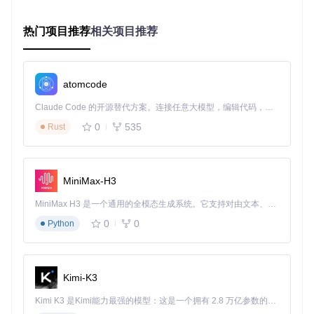
快捷键提示区
：实时显示当前可用的操作快捷键
基础操作指南
热门项目推荐
相关项目推荐
掌握以下核心快捷键，能让你更高效地操作YimMenu：
操作功能
默认按键
是否可自定义
atomcode
呼出/隐藏菜单
是
Insert
Claude Code 的开源替代方案。连接任意大模型，编辑代码，运行命令，自动验证 — 全自动执行。用 Rust 构建，极致性能。 ｜ An open-source alternative to Claude Code. Connect any LLM, edit code, run commands, and verify changes — autonomously. Built in Rust for speed. Get Started
上下选择
方向键↑↓
是
0
535
Rust
确认选择
是
Enter
返回上级
是
Backspace
快速设置面板
是
F5
MiniMax-H3
小贴士
：你可以在"设置>快捷键"中自定义所有操作按键，
MiniMax H3 是一个通用的全模态生成系统。它支持对由文本、图像、视频和音频组成的多模态上下文进行统一理解，并能生成分辨率高达 2K、时长可达 15 秒的带原生立体声音频的视频。得益于面向任务泛化的系统设计，H3 在预训练阶段就已具备广泛的多模态上下文理解与生成能力，能够出色地执行复杂的多模态指令。
建议设置为不与游戏本身冲突的按键组合。
0
0
Python
三、核心功能深度解析
角色强化系统
Kimi-K3
YimMenu提供了全面的角色强化功能，就像给你的游戏角色配
Kimi K3 是Kimi能力最强的模型：这是一个拥有 2.8 万亿参数的混合专家（MoE）模型，具备原生视觉理解能力，并支持 100 万 token 的上下文窗口。
备了一套"多功能工具包"：