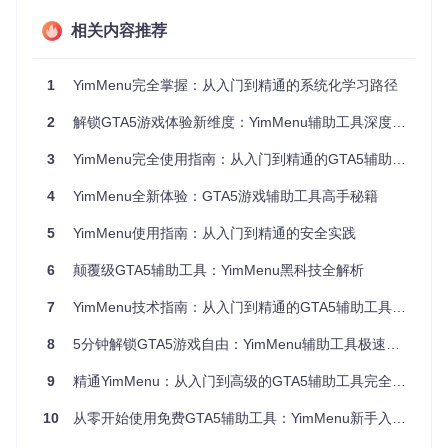
重要提示
：请确保你的GTA5游戏版本为最新，且已安装所
有官方更新。使用辅助工具前建议备份游戏存档，以防意
相关内容推荐
外情况发生。
安装步骤详解
1
YimMenu完全掌握：从入门到精通的系统化学习路径
获取最新版本的YimMenu压缩包
解压文件到非系统盘（如D盘或E盘）的独立文件夹中
2
解锁GTA5游戏体验新维度：YimMenu辅助工具深度探索
启动GTA5并进入在线模式
找到解压目录中的注入器程序，右键选择"以管理员身份运
3
YimMenu完全使用指南：从入门到精通的GTA5辅助工具实践
行"
等待注入成功提示，按Insert键即可呼出菜单
4
YimMenu全新体验：GTA5游戏辅助工具高手秘籍
安全建议
：首次使用时，建议先在单人战局中测试所有功
5
YimMenu使用指南：从入门到精通的安全实践
能，确认稳定性后再进入公开战局。
6
颠覆级GTA5辅助工具：YimMenu黑科技全解析
二、界面导航与基础操作
7
YimMenu技术指南：从入门到精通的GTA5辅助工具配置手册
菜单控制中心
8
5分钟解锁GTA5游戏自由：YimMenu辅助工具极速上手指南
YimMenu的界面设计直观易用，主要分为四个功能区域：
9
精通YimMenu：从入门到高级的GTA5辅助工具完全指南
左侧导航栏
：包含所有功能分类，如角色、载具、世界等
右侧内容区
：显示当前选中分类下的具体功能列表
10
从零开始使用免费GTA5辅助工具：YimMenu新手入门指南
底部状态栏
：显示当前战局信息、安全状态和版本号