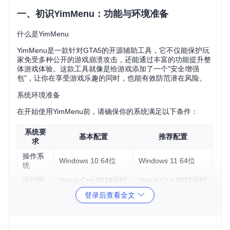
一、初识YimMenu：功能与环境准备
什么是YimMenu
YimMenu是一款针对GTA5的开源辅助工具，它不仅能保护玩
家免受多种公开的游戏崩溃攻击，还能通过丰富的功能提升整
体游戏体验。这款工具就像是给游戏添加了一个"安全增强
包"，让你在享受游戏乐趣的同时，也能有效防范潜在风险。
系统环境准备
在开始使用YimMenu前，请确保你的系统满足以下条件：
系统要
基本配置
推荐配置
求
操作系
Windows 10 64位
Windows 11 64位
统
运行环
Visual C++ 2019运行
Visual C++ 2022运行
境
库
库
登录后查看全文
存储空
至少500MB可用空间
1GB以上可用空间
间