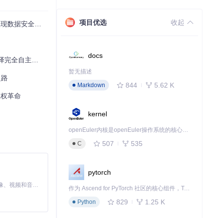
项目优选
收起
据安全与自主可控
包括：
docs
译完全自主可控
暂无描述
之路
844
5.62 K
Markdown
主权革命
kernel
化部署，提高环
openEuler内核是openEuler操作系统的核心，既是系统性能与稳定性的基石，也是连接处理器、设备与服务的桥梁。
507
535
C
pytorch
MiniMax H3 是一个通用的全模态生成系统。它支持对由文本、图像、视频和音频组成的多模态上下文进行统一理解，并能生成分辨率高达 2K、时长可达 15 秒的带原生立体声音频的视频。得益于面向任务泛化的系统设计，H3 在预训练阶段就已具备广泛的多模态上下文理解与生成能力，能够出色地执行复杂的多模态指令。
作为 Ascend for PyTorch 社区的核心组件，TorchNPU 是昇腾专为 PyTorch 打造的深度学习适配插件，使 PyTorch 框架能够直接调用昇腾 NPU，为开发者提供昇腾 AI 处理器的超强算力。
829
1.25 K
Python