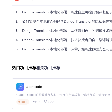
2.1 环境配置模块：打造坚实基础
难度系数
：★☆☆☆☆ |
预计耗时
：30分钟
1
Dango-Translator本地化部署：构建自主可控的翻译基础
本地化部署的第一步是构建适配的运行环境。Dango-Translato
2
如何实现全本地化AI翻译？Dango-Translator的隐私保护方案
3
Dango-Translator本地化部署：从依赖到自主的翻译技术
# 克隆项目仓库
git 
clone
4
Dango-Translator本地化部署：技术决策者的自主翻译解
cd
 Dango-Translator

# 安装依赖包
5
Dango-Translator本地化部署：从零开始构建数据安全与自主可控的翻
环境验证建议：执行
python utils/test.py
进行基础功能测试
热门项目推荐
相关项目推荐
境一致性和隔离性。
2.2 模型集成模块：选择与部署策略
难度系数
：★★★☆☆ |
预计耗时
：2小时
atomcode
Dango-Translator采用插件化设计，支持多种本地模型集
0
533
Rust
模型类型
推荐模型
硬件要求
轻量级
Helsinki-NLP/opus-mt-zh-en
4GB RAM