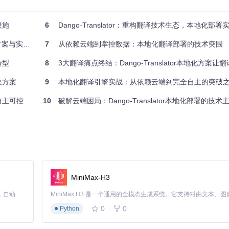
设施
6
Dango-Translator：重构翻译技术生态，本地化部署实现数
r支持Python 3.8+环境，推荐使用3.9版本以获得最佳性能。基础环境配置
与实践指南
7
从依赖云端到掌控数据：本地化翻译部署的技术突围
转型
8
3大翻译痛点终结：Dango-Translator本地化方案让翻
决方案
9
本地化翻译引擎实战：从依赖云端到完全自主的突破
译解决方案
10
破解云端困局：Dango-Translator本地化部署的技术
，确保所有依赖组件正常工作。对于生产环境，建议使用虚拟环境或容器
MiniMax-H3
成。根据硬件条件和翻译需求，可选择以下模型方案：
Claude Code 的开源替代方案。连接任意大模型，编辑代码，运行命令，自动验证 — 全自动执行。用 Rust 构建，极致性能。 ｜ An open-source alternative to Claude Code. Connect any LLM, edit code, run commands, and verify changes — autonomously. Built in Rust for speed. Get Started
0
0
Python
适用场景
日常文档翻译