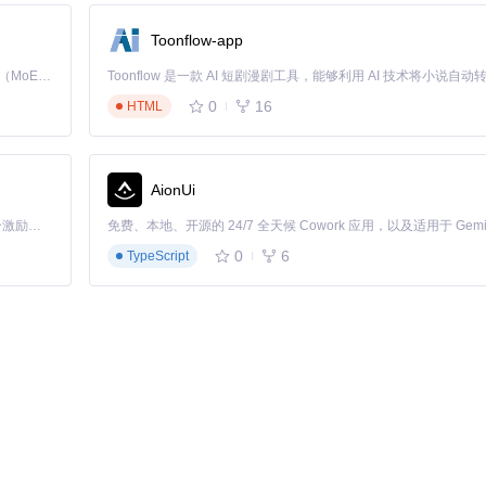
多语言商务沟通
Toonflow-app
技术文档本地化
Kimi K3 是Kimi能力最强的模型：这是一个拥有 2.8 万亿参数的混合专家（MoE）模型，具备原生视觉理解能力，并支持 100 万 token 的上下文窗口。
y）：
0
16
HTML
nizer

AionUi
「源启盛夏」暑期校园开发者成长计划旨在激活校园开源力量，通过积分激励、认证扶持、资源倾斜等形式，引导高校组织和开发者完成「入驻 — 建项目 — 做贡献 — 获认证 — 得资源」的完整闭环。无论你是想带领社团入驻平台的组织者，还是希望用代码贡献证明自己的开发者，都能在这里找到属于你的成长路径。
auto"
, quantize: 
bool
 = 
True
):

0
6
TypeScript
odel_path)

ed(model_path)

amic(

ch.qint8
