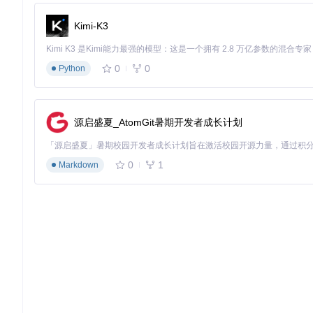
通用型
facebook/mbart-large-50
8GB RAM
Kimi-K3
专业级
facebook/nllb-200-distilled-600M
16GB RAM
模型集成核心代码实现（在translator目录下创建local_model.p
0
0
Python
import
from
 transformers 
import
 AutoModelForSeq2SeqLM, AutoToke
源启盛夏_AtomGit暑期开发者成长计划
class
LocalTranslationEngine
:

def
__init__
(
self, model_path: 
str
, device: 
str
 = 
"
"""初始化本地翻译引擎"""
0
1
Markdown
self
.device = 
self
._auto_select_device(device)

self
.tokenizer = AutoTokenizer.from_pretrained(m
self
.model = AutoModelForSeq2SeqLM.from_pretrain
# 启用量化以减少内存占用
if
 quantize:

self
.model = torch.quantization.quantize_dyn
self
.model, {torch.nn.Linear}, dtype=tor
            )

self
.model.to(
self
.device)
