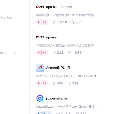
ops-transformer
本项目是CANN提供的transformer类大模型算子库，实现网络在NPU上加速计算。
Toonflow 是一款 AI 短剧漫剧工具，能够利用 AI 技术将小说自动转化为剧本，并结合 AI 生成的图片和视频，实现高效的短剧创作。借助 Toonflow，可以轻松完成从文字到影像的全流程，让短剧制作变得更加智能与便捷。
1.03 K
2.43 K
C++
ops-nn
本项目是CANN提供的神经网络类计算算子库，实现网络在NPU上加速计算。
834
1.64 K
C++
免费、本地、开源的 24/7 全天候 Cowork 应用，以及适用于 Gemini CLI、Claude Code、Codex、OpenCode、Qwen Code、Goose CLI、Auggie 等的 OpenClaw | 🌟 喜欢就点star吧
AscendNPU-IR
AscendNPU-IR是基于MLIR（Multi-Level Intermediate Representation）构建的，面向昇腾亲和算子编译时使用的中间表示，提供昇腾完备表达能力，通过编译优化提升昇腾AI处理器计算效率，支持通过生态框架使能昇腾AI处理器与深度调优
496
334
C++
jiuwenswarm
JiuwenSwarm 是一款基于openJiuwen开发的智能AI Agent，它能够将大语言模型的强大能力，通过你日常使用的各类通讯应用，直接延伸至你的指尖。
3.14 K
842
Python