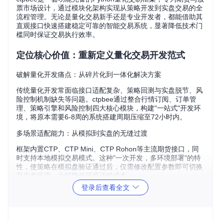
票市场设计，通过模块化架构实现从策略开发到实盘交易的全
流程管理。无论是量化交易新手还是专业开发者，都能借助其
直观接口快速搭建稳定可靠的智能交易系统，显著降低技术门
槛同时保证交易执行效率。
定位核心价值：重新定义量化交易开发范式
破解量化开发痛点：从碎片化到一体化解决方案
传统量化开发常面临接口适配复杂、策略回测与实盘脱节、风
险控制机制缺失等问题。ctpbee通过整合行情订阅、订单管
理、策略引擎和风险控制四大核心模块，构建"一站式"开发环
境，将原本需要6-8周的系统搭建周期压缩至72小时内。
多场景适配能力：从模拟到实盘的无缝过渡
框架内置CTP、CTP Mini、CTP Rohon等主流期货接口，同
时支持本地模拟交易模式。这种"一次开发，多环境部署"的特
性，使策略在模拟盘验证通过后，仅需修改配置参数即可切换
至实盘环境，大幅降低环境迁移成本。
登录后查看全文
性能与稳定性平衡：千万级订单处理的技术保障
采用多线程异步处理架构，ctpbee可实现每秒3000+订单的处
理能力，同时通过分布式锁机制确保交易指令的原子性执行。