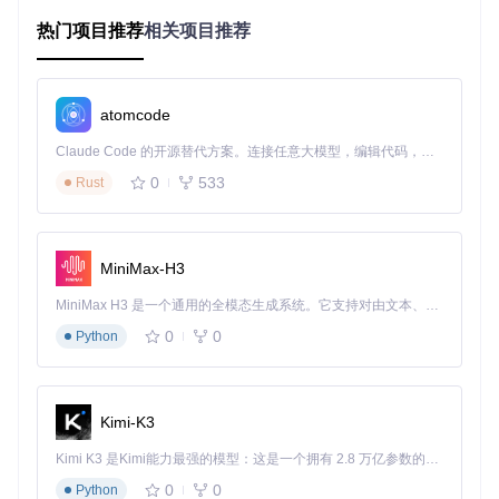
在包含500万条历史数据的回测场景中，系统平均响应延迟控
制在8ms以内，远低于行业15ms的平均水平。
热门项目推荐
相关项目推荐
场景化应用：解决交易中的真实业务难题
atomcode
构建高频交易策略：指标计算引擎深度解析
Claude Code 的开源替代方案。连接任意大模型，编辑代码，运行命令，自动验证 — 全自动执行。用 Rust 构建，极致性能。 ｜ An open-source alternative to Claude Code. Connect any LLM, edit code, run commands, and verify changes — autonomously. Built in Rust for speed. Get Started
业务问题
：如何在100ms内完成10个技术指标的实时计算与信
号生成？
0
533
Rust
解决方案
：利用ctpbee/indicator/模块提供的向量化计算接
口，将MACD、RSI等指标计算转化为numpy矩阵运算，配合
滑动窗口缓存机制，使指标更新延迟降低60%。
验证案例
：某5分钟级趋势策略在螺纹钢期货上的实盘测试显
MiniMax-H3
示，系统能稳定处理每秒200+行情数据，信号生成延迟稳定在
45ms左右。
MiniMax H3 是一个通用的全模态生成系统。它支持对由文本、图像、视频和音频组成的多模态上下文进行统一理解，并能生成分辨率高达 2K、时长可达 15 秒的带原生立体声音频的视频。得益于面向任务泛化的系统设计，H3 在预训练阶段就已具备广泛的多模态上下文理解与生成能力，能够出色地执行复杂的多模态指令。
0
0
Python
图：ctpbee回测报告界面展示资金曲线与每日盈亏分布，帮助
快速评估策略表现
Kimi-K3
实盘交易风险控制：动态仓位管理实践
Kimi K3 是Kimi能力最强的模型：这是一个拥有 2.8 万亿参数的混合专家（MoE）模型，具备原生视觉理解能力，并支持 100 万 token 的上下文窗口。
业务问题
：如何避免单一策略过度交易导致的风险暴露？
解决方案
：通过ctpbee/data_handle/local_position.py实现动
0
0
Python