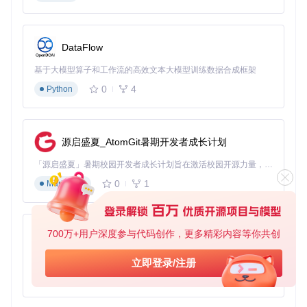
态仓位监控，设置单笔最大亏损比例（默认2%）和当日总亏
损限额（默认5%），触发阈值时自动暂停交易并发送预警。
验证数据
：在2023年商品期货波动周期中，该机制帮助用户将
最大回撤从18%控制在8%以内，年化收益提升12%。
DataFlow
实施路径：从零开始的智能交易系统搭建
基于大模型算子和工作流的高效文本大模型训练数据合成框架
0
4
Python
环境部署：3步完成开发环境配置
获取源码
源启盛夏_AtomGit暑期开发者成长计划
git 
clone
「源启盛夏」暑期校园开发者成长计划旨在激活校园开源力量，通过积分激励、认证扶持、资源倾斜等形式，引导高校组织和开发者完成「入驻 — 建项目 — 做贡献 — 获认证 — 得资源」的完整闭环。无论你是想带领社团入驻平台的组织者，还是希望用代码贡献证明自己的开发者，都能在这里找到属于你的成长路径。
0
1
依赖安装
Markdown
cd
700万+用户深度参与代码创作，更多精彩内容等你共创
py-xiaozhi
初始化配置
基于Python的Xiaozhi AI，适用于想要完整Xiaozhi体验而无需拥有专用硬件的用户。
复制examples/config.json模板，修改交易接口参数与策略
立即登录/注册
配置，3分钟完成系统初始化。
0
1
Python
策略开发：50行代码实现双均线策略