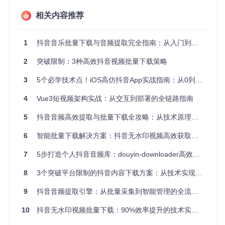
功能单一工
单体架构
开发简单
扩展性差
具
相关内容推荐
松耦合易维
初期开发成本
复杂下载系
分层架构
护
高
统
1
抖音音乐批量下载与音频提取完全指南：从入门到精通
微服务架
高度灵活
部署复杂
企业级应用
构
2
突破限制：3种高效抖音视频批量下载策略
效果验证
3
5个必学技术点！iOS高仿抖音App实战指南：从0到1构建短视频应用
通过模块解耦实现：
4
Vue3短视频架构实战：从交互到部署的全链路指南
API策略动态切换（支持浏览器模拟/接口调用双模式）
5
抖音音频高效提取与批量下载全攻略：从技术原理到实战应用
下载任务并发管理（最高支持20路视频同时下载）
数据持久化方案可扩展（支持本地存储/云存储切换）
6
智能批量下载解决方案：抖音无水印视频高效获取指南
二、环境部署与配置管理
7
5步打造个人抖音音频库：douyin-downloader高效提取与管理指南
问题场景
8
3个突破平台限制的抖音内容下载方案：从技术实现到商业价值
用户常因环境依赖缺失、配置项复杂导致部署失败，传统文档
9
抖音音频提取引擎：从批量采集到智能管理的全流程指南
缺乏清晰的操作指引。
10
抖音无水印视频批量下载：90%效率提升的技术实践指南
解决方案