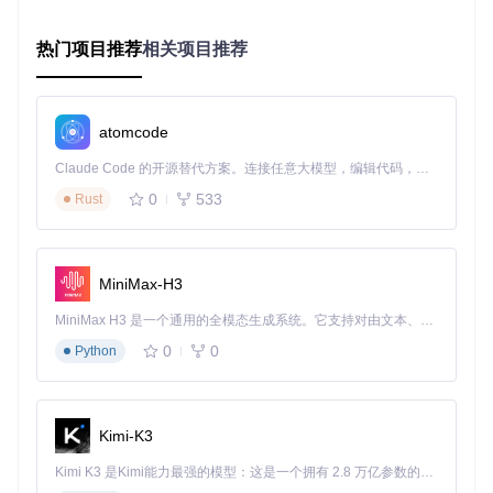
实施"环境检测-依赖安装-配置生成"三步部署法：
操作要点
：
热门项目推荐
相关项目推荐
环境准备
git 
clone
atomcode
cd
 douyin-downloader

python -m venv venv && 
source
 venv/bin/activate  
# Linux/
Claude Code 的开源替代方案。连接任意大模型，编辑代码，运行命令，自动验证 — 全自动执行。用 Rust 构建，极致性能。 ｜ An open-source alternative to Claude Code. Connect any LLM, edit code, run commands, and verify changes — autonomously. Built in Rust for speed. Get Started
# Windows: venv\Scripts\activate
0
533
Rust
依赖安装增强版
# 基础依赖安装
pip install -r requirements.txt

MiniMax-H3
# 系统依赖检查
MiniMax H3 是一个通用的全模态生成系统。它支持对由文本、图像、视频和音频组成的多模态上下文进行统一理解，并能生成分辨率高达 2K、时长可达 15 秒的带原生立体声音频的视频。得益于面向任务泛化的系统设计，H3 在预训练阶段就已具备广泛的多模态上下文理解与生成能力，能够出色地执行复杂的多模态指令。
0
0
Python
交互式配置生成
Kimi-K3
配置向导提供可视化界面，支持：
Kimi K3 是Kimi能力最强的模型：这是一个拥有 2.8 万亿参数的混合专家（MoE）模型，具备原生视觉理解能力，并支持 100 万 token 的上下文窗口。
下载路径自动检测与创建