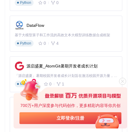
0
0
网络参数智能推荐（根据当前网络状况）
Python
存储策略选择（按作者/日期/主题分类）
效果验证
通过配置向导生成的优化配置，新用户部署时间从平均45分钟
DataFlow
缩短至10分钟，配置错误率降低80%。
基于大模型算子和工作流的高效文本大模型训练数据合成框架
三、核心功能实战应用
0
4
Python
3.1 创作者主页批量备份
问题场景
源启盛夏_AtomGit暑期开发者成长计划
需要完整备份特定创作者的历史作品，包括视频、音频、封面
等关联资源，手动操作耗时且易遗漏。
「源启盛夏」暑期校园开发者成长计划旨在激活校园开源力量，通过积分激励、认证扶持、资源倾斜等形式，引导高校组织和开发者完成「入驻 — 建项目 — 做贡献 — 获认证 — 得资源」的完整闭环。无论你是想带领社团入驻平台的组织者，还是希望用代码贡献证明自己的开发者，都能在这里找到属于你的成长路径。
解决方案
0
1
Markdown
# 基础模式：下载用户发布作品
python DouYinCommand.py --target user --
id
 123456 --
type
 
700万+用户深度参与代码创作，更多精彩内容等你共创
# 高级模式：增量备份+元数据导出
py-xiaozhi
python DouYinCommand.py --target user --
id
基于Python的Xiaozhi AI，适用于想要完整Xiaozhi体验而无需拥有专用硬件的用户。
立即登录/注册
操作流程
：
0
1
Python